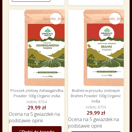
favorite_border
favorite_border
Proszek ziołowy Ashwagandha
Brahmi w proszku ziołowym
Powder 100g Organic india
Brahmi Powder 100g Organic
India
Indeks
8704
29,99 zł
Indeks
8706
29,99 zł
Ocena
na 5 gwiazdek na
Ocena
na 5 gwiazdek na
podstawie
opinii
podstawie
opinii
Dodaj do koszyka