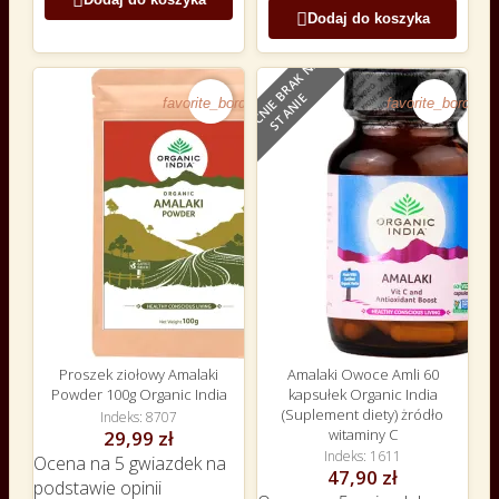


Dodaj do koszyka
O
B
E
C
N
I
E
B
R
A
K
N
A
S
T
A
N
I
E
favorite_border
favorite_border
Proszek ziołowy Amalaki
Amalaki Owoce Amli 60
Powder 100g Organic India
kapsułek Organic India
(Suplement diety) żródło
Indeks
8707
witaminy C
29,99 zł
Indeks
1611
Ocena
na 5 gwiazdek na
47,90 zł
podstawie
opinii