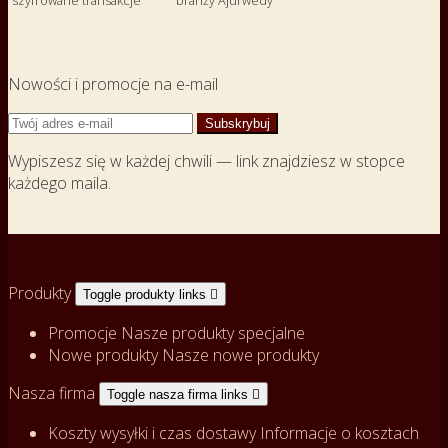
Nowości i promocje na e-mail
Wypiszesz się w każdej chwili — link znajdziesz w stopce
każdego maila.
Produkty
Toggle produkty links

Promocje
Nasze produkty specjalne
Nowe produkty
Nasze nowe produkty
Nasza firma
Toggle nasza firma links

Koszty wysyłki i czas dostawy
Informacje o kosztach