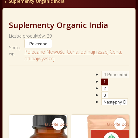
Suplementy Organic India
Suplementy Organic India
Liczba produktów: 29
Polecane
Sortuj
Polecane
Nowości
Cena: od najniższej
Cena:
wg:
od najwyższej

Poprzedni
1
2
3
Następny

favorite_border
favorite_border