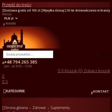
Przejdź do treści



Dostawa gratis od 100 zł
Wysyłka dzisiaj
16 lat doświadczenia w branży
Waluta:

Kontakt
search
+48 794 265 385

pon - pt: 8:00 - 15:00

0
Koszyk (0)
Zobacz koszyk


0


KONTAKT
KATEGORIE

Strona główna
Zdrowie
Suplementy