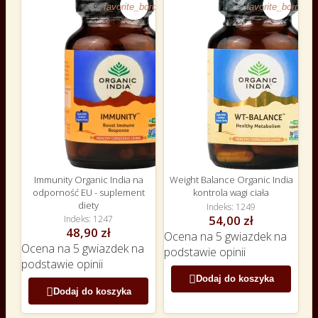
favorite_border
favorite_border
Immunity Organic India na
Weight Balance Organic India
odporność EU - suplement
kontrola wagi ciała
diety
Indeks
1249
54,00 zł
Indeks
1247
48,90 zł
Ocena
na 5 gwiazdek na
Ocena
na 5 gwiazdek na
podstawie
opinii
podstawie
opinii

Dodaj do koszyka

Dodaj do koszyka