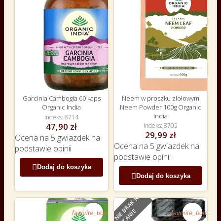
Garcinia Cambogia 60 kaps
Neem w proszku ziołowym
Organic India
Neem Powder 100g Organic
India
Indeks
8714
47,90 zł
Indeks
8705
29,99 zł
Ocena
na 5 gwiazdek na
Ocena
na 5 gwiazdek na
podstawie
opinii
podstawie
opinii

Dodaj do koszyka

Dodaj do koszyka
O
B
E
C
N
I
E
B
R
A
K
N
A
S
T
A
N
I
E
favorite_border
favorite_border