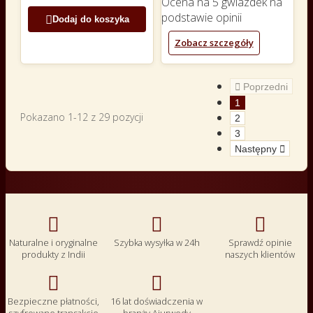
Ocena
na 5 gwiazdek na
podstawie
opinii

Dodaj do koszyka
Zobacz szczegóły

Poprzedni
1
Pokazano 1-12 z 29 pozycji
2
3
Następny




Naturalne i oryginalne
Szybka wysyłka w 24h
Sprawdź opinie
produkty z Indii
naszych klientów


Bezpieczne płatności,
16 lat doświadczenia w
szyfrowane transakcje
branży Ajurwedy