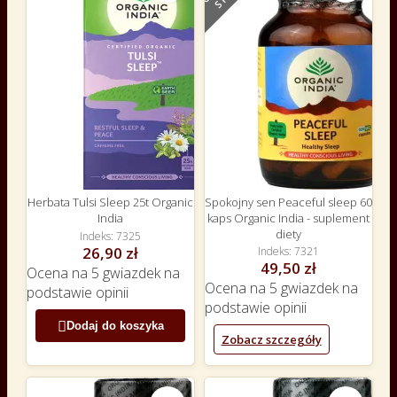
Herbata Tulsi Sleep 25t Organic
Spokojny sen Peaceful sleep 60
India
kaps Organic India - suplement
diety
Indeks
7325
26,90 zł
Indeks
7321
49,50 zł
Ocena
na 5 gwiazdek na
Ocena
na 5 gwiazdek na
podstawie
opinii
podstawie
opinii

Dodaj do koszyka
Zobacz szczegóły