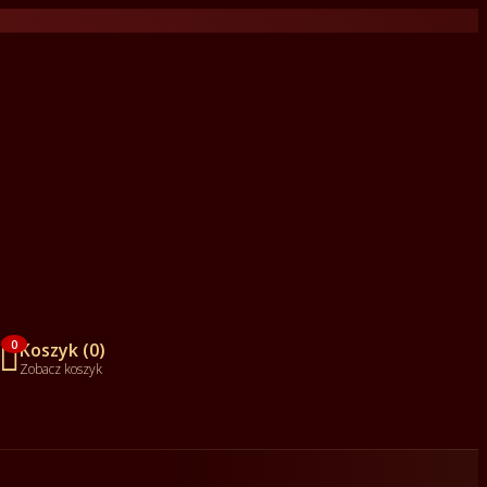

0
Koszyk (0)
Zobacz koszyk