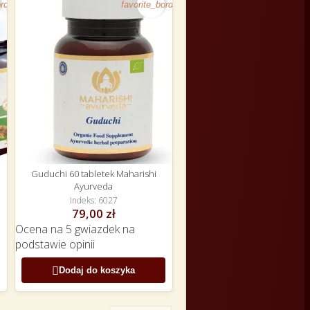
rder
favorite_border
Guduchi 60 tabletek Maharishi
Ayurveda
Indeks
6027
79,00 zł
Ocena
na 5 gwiazdek na
podstawie
opinii

Dodaj do koszyka