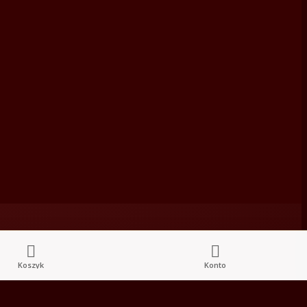


Koszyk
Konto