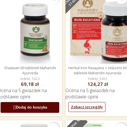
E
Shatavari 60 tabletek Maharishi
Herbal Iron Rasayana z żelazem 60
Ayurveda
tabletek Maharishi Ayurveda
Indeks
5423
Indeks
5432
69,18 zł
124,27 zł
Ocena
na 5 gwiazdek na
Ocena
na 5 gwiazdek na
podstawie
opinii
podstawie
opinii
Zobacz szczegóły

Dodaj do koszyka