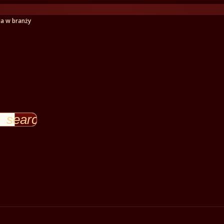
ia w branży
search