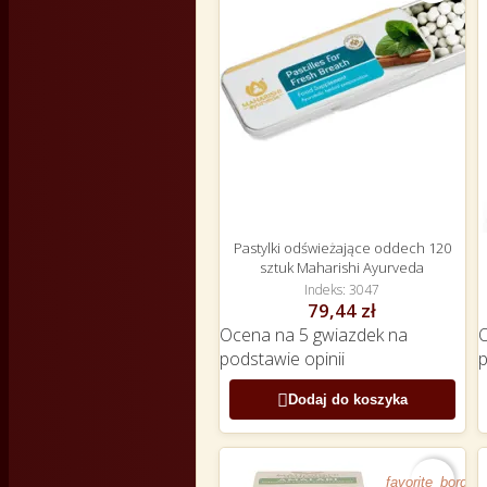
Pastylki odświeżające oddech 120
sztuk Maharishi Ayurveda
Indeks
3047
79,44 zł
Ocena
na 5 gwiazdek na
podstawie
opinii

Dodaj do koszyka
favorite_border