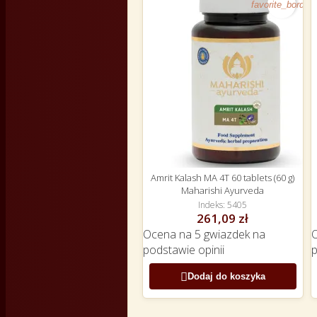
favorite_border
Amrit Kalash MA 4T 60 tablets (60 g)
Maharishi Ayurveda
Indeks
5405
261,09 zł
Ocena
na 5 gwiazdek na
podstawie
opinii

Dodaj do koszyka