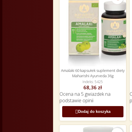
Amalaki 60 kapsułek suplement diety
Maharishi Ayurveda 36g
Indeks
5425
68,36 zł
Ocena
na 5 gwiazdek na
podstawie
opinii

Dodaj do koszyka