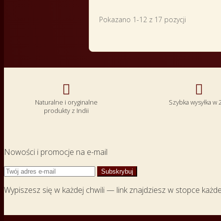
Pokazano 1-12 z 17 pozycji


Naturalne i oryginalne
Szybka wysyłka w 
produkty z Indii
Nowości i promocje na e-mail
Wypiszesz się w każdej chwili — link znajdziesz w stopce każd