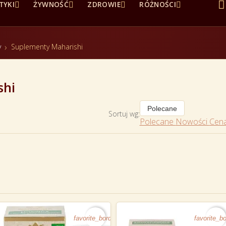





TYKI
ŻYWNOŚĆ
ZDROWIE
RÓŻNOŚCI
y
Suplementy Maharishi
shi
Polecane
Sortuj wg:
Polecane
Nowości
Cena
favorite_border
favorite_bo