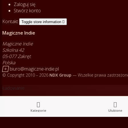
Zaloguj się
Stwórz konto
Kontakt
Toggle store information

Magiczne Indie
Magiczne Indie
Szkolna 42
05-077 Zakręt
Polska

biuro@magiczne-indie.pl
© Copyright 2010 – 2026
NDX Group
— Wszelkie prawa zastrzeżon
Ładowanie...


Kategorie
Ulubione
Cz