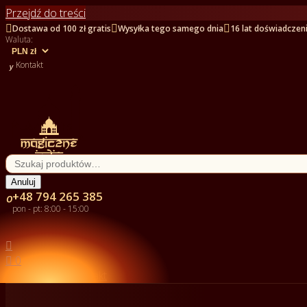
Przejdź do treści



Dostawa od 100 zł gratis
Wysyłka tego samego dnia
16 lat doświadczen
Waluta:

Kontakt
Anuluj
+48 794 265 385

pon - pt: 8:00 - 15:00


0

Kontakt

Kategorie