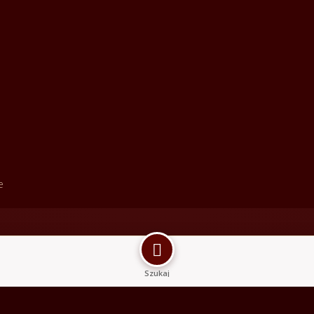
e

Szukaj
ego szukasz?