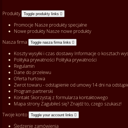
Produkty
Toggle produkty links

Promocje
Nasze produkty specjalne
Nowe produkty
Nasze nowe produkty
Nasza firma
Toggle nasza firma links

Koszty wysyłki i czas dostawy
Informacje o kosztach wysy
Polityka prywatności
Polityka prywatności
Regulamin
Dane do przelewu
Oferta hurtowa
Zwrot towaru - odstąpienie od umowy
14 dni na odstąpi
Program partnerski
Kontakt
Skorzystaj z formularza kontaktowego
Mapa strony
Zagubiłeś się? Znajdź to, czego szukasz!
Twoje konto
Toggle your account links

Śledzenie zamówienia