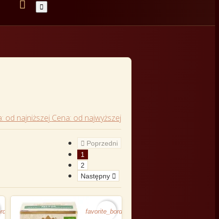


: od najniższej
Cena: od najwyższej

Poprzedni
1
2
Następny

rder
favorite_border