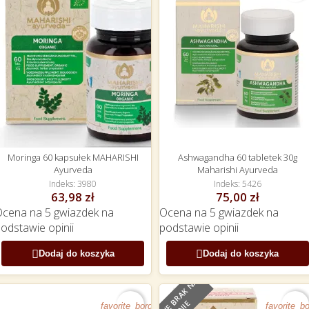
Moringa 60 kapsułek MAHARISHI
Ashwagandha 60 tabletek 30g
Ayurveda
Maharishi Ayurveda
Indeks
3980
Indeks
5426
63,98 zł
75,00 zł
Ocena
na 5 gwiazdek na
Ocena
na 5 gwiazdek na
podstawie
opinii
podstawie
opinii


Dodaj do koszyka
Dodaj do koszyka
O
B
E
C
N
I
E
B
R
A
K
N
A
S
T
A
N
I
favorite_border
favorite_bo