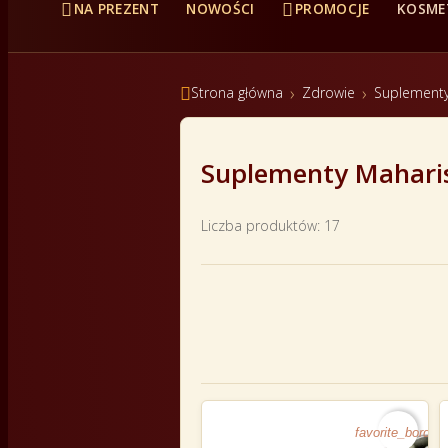


NA PREZENT
NOWOŚCI
PROMOCJE
KOSME

Strona główna
Zdrowie
Suplement
Suplementy Mahari
Liczba produktów: 17
favorite_border