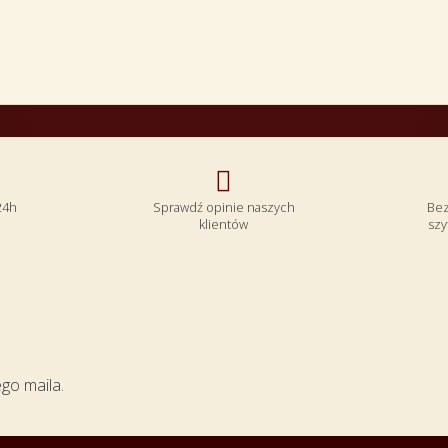

24h
Sprawdź opinie naszych
Bez
klientów
szy
ego maila.