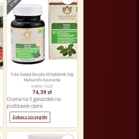
E
Tulsi Święta Bazylia 60 tabletek 30g
Maharishi Ayurveda
Indeks
5429
74,39 zł
Ocena
na 5 gwiazdek na
podstawie
opinii
Zobacz szczegóły