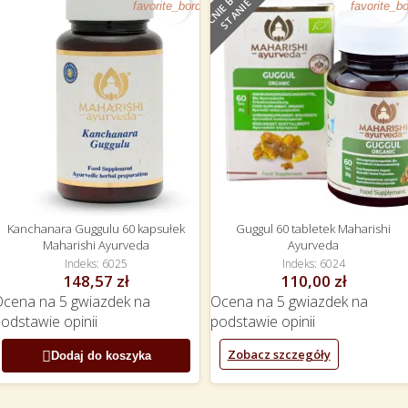
O
B
E
C
N
I
E
B
R
A
K
N
A
S
T
A
N
I
E
favorite_border
favorite_bo
Kanchanara Guggulu 60 kapsułek
Guggul 60 tabletek Maharishi
Maharishi Ayurveda
Ayurveda
Indeks
6025
Indeks
6024
148,57 zł
110,00 zł
Ocena
na 5 gwiazdek na
Ocena
na 5 gwiazdek na
podstawie
opinii
podstawie
opinii
Zobacz szczegóły

Dodaj do koszyka