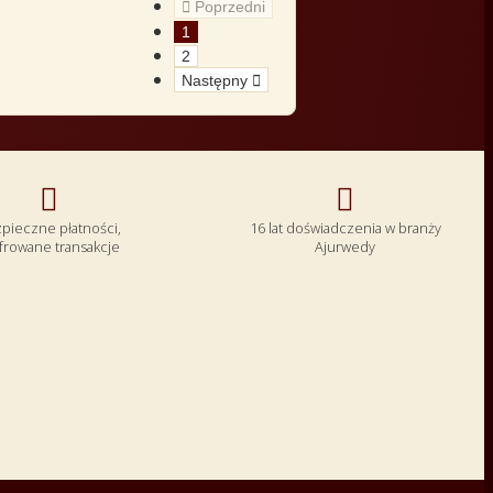

Poprzedni
1
2
Następny



pieczne płatności,
16 lat doświadczenia w branży
frowane transakcje
Ajurwedy