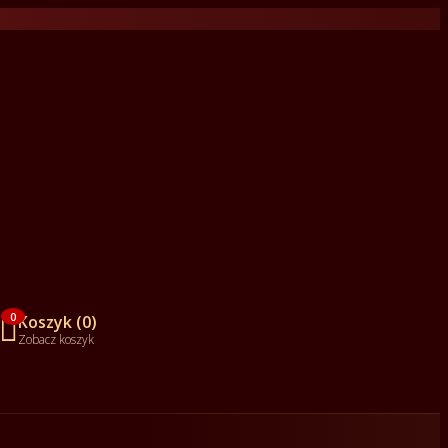

0
Koszyk (0)
Zobacz koszyk