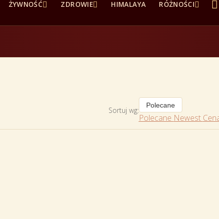




ŻYWNOŚĆ
ZDROWIE
HIMALAYA
RÓŻNOŚCI
Polecane
Sortuj wg:
Polecane
Newest
Cena