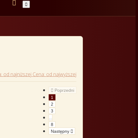


: od najniższej
Cena: od najwyższej

Poprzedni
1
2
3
…
8
Następny
