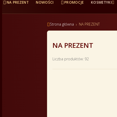



NA PREZENT
NOWOŚCI
PROMOCJE
KOSMETYKI

Strona główna
NA PREZENT
NA PREZENT
Liczba produktów: 92