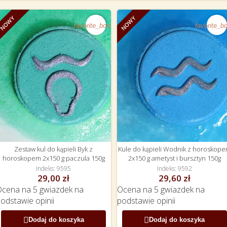
NOWY
NOWY
favorite_border
favorite_bo
Zestaw kul do kąpieli Byk z
Kule do kąpieli Wodnik z horoskop
horoskopem 2x150 g paczula 150g
2x150 g ametyst i bursztyn 150g
Indeks
9595
Indeks
9592
29,00 zł
29,60 zł
Ocena
na 5 gwiazdek na
Ocena
na 5 gwiazdek na
podstawie
opinii
podstawie
opinii


Dodaj do koszyka
Dodaj do koszyka