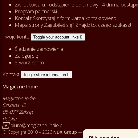
Zwrot towaru - odstąpienie od umowy
14 dni na odstąpi
Program partnerski
Kontakt
Skorzystaj z formularza kontaktowego
Mapa strony
Zagubiłeś się? Znajdź to, czego szukasz!
Twoje konto
Toggle your account links

Śledzenie zamówienia
Zaloguj się
Stwórz konto
Kontakt
Toggle store information

Magiczne Indie
Magiczne Indie
Szkolna 42
05-077 Zakręt
Polska

biuro@magiczne-indie.pl
© Copyright 2010 – 2026
NDX Group
— Wszelkie prawa zastrzeżon
Pliki cookies