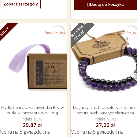
Zobacz szczegóły

Dodaj do koszyka
O
B
E
C
N
I
E
B
R
A
K
N
A
S
T
A
N
I
NOWY
NOWY
E
favorite_border
favorite_bo
Mydło do masażu Lawenda i Bez w
Magnetyczna bransoletka z kamien
pudełku prezentowym 170 g
naturalnych Ametyst elastyczna
Indeks
9547
Indeks
9542
29,87 zł
27,00 zł
Ocena
na 5 gwiazdek na
Ocena
na 5 gwiazdek na