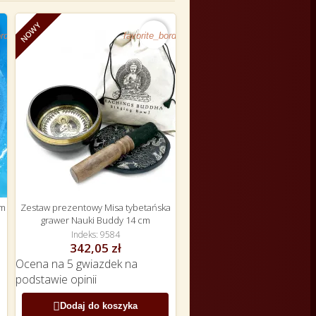
NOWY
rder
favorite_border
em
Zestaw prezentowy Misa tybetańska
grawer Nauki Buddy 14 cm
Indeks
9584
342,05 zł
Ocena
na 5 gwiazdek na
podstawie
opinii

Dodaj do koszyka