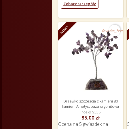
Zobacz szczegóły
NOWY
favorite_border
Drzewko szczescia z kamieni 80
kamieni Ametyst baza orgonitowa
Indeks
9556
85,00 zł
Ocena
na 5 gwiazdek na