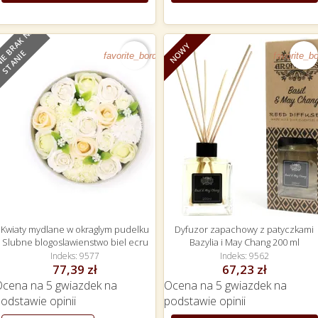
O
B
E
C
N
I
E
B
R
A
K
N
A
S
T
A
N
I
NOWY
NOWY
E
favorite_border
favorite_bo
Kwiaty mydlane w okraglym pudelku
Dyfuzor zapachowy z patyczkami
Slubne blogoslawienstwo biel ecru
Bazylia i May Chang 200 ml
Indeks
9577
Indeks
9562
77,39 zł
67,23 zł
Ocena
na 5 gwiazdek na
Ocena
na 5 gwiazdek na
podstawie
opinii
podstawie
opinii