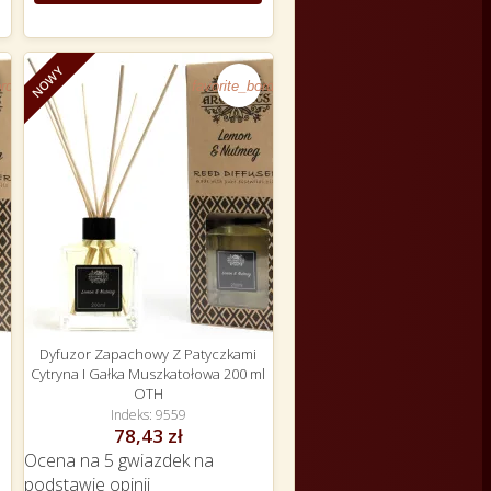
NOWY
rder
favorite_border
Dyfuzor Zapachowy Z Patyczkami
Cytryna I Gałka Muszkatołowa 200 ml
OTH
Indeks
9559
78,43 zł
Ocena
na 5 gwiazdek na
podstawie
opinii