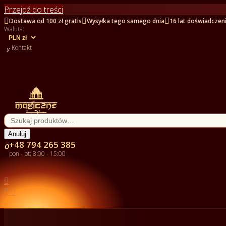
Przejdź do treści



Dostawa od 100 zł gratis
Wysyłka tego samego dnia
16 lat doświadczen
Waluta:

Kontakt
Anuluj
+48 794 265 385

pon - pt: 8:00 - 15:00


0

Kontakt

Kategorie