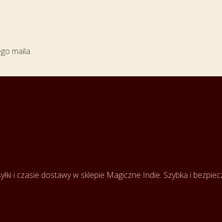
ego maila.
łki i czasie dostawy w sklepie Magiczne Indie. Szybka i bezpie