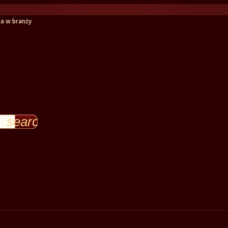
ia w branży
search