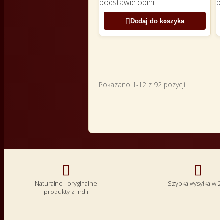
podstawie
opinii

Dodaj do koszyka
Pokazano 1-12 z 92 pozycji


Naturalne i oryginalne
Szybka wysyłka w 
produkty z Indii