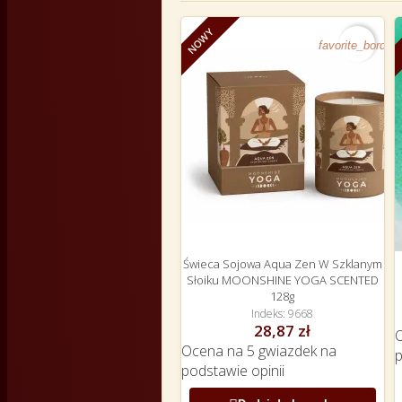
NOWY
favorite_border
Świeca Sojowa Aqua Zen W Szklanym
Słoiku MOONSHINE YOGA SCENTED
128g
Indeks
9668
28,87 zł
Ocena
na 5 gwiazdek na
podstawie
opinii