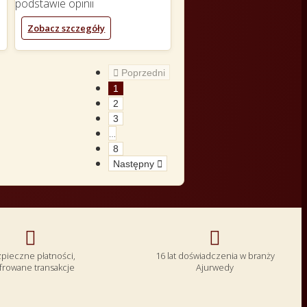
podstawie
opinii
Zobacz szczegóły

Poprzedni
1
2
3
…
8
Następny



pieczne płatności,
16 lat doświadczenia w branży
frowane transakcje
Ajurwedy