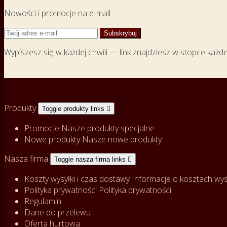
Nowości i promocje na e-mail
Wypiszesz się w każdej chwili — link znajdziesz w stopce każd
Produkty
Toggle produkty links

Promocje
Nasze produkty specjalne
Nowe produkty
Nasze nowe produkty
Nasza firma
Toggle nasza firma links

Koszty wysyłki i czas dostawy
Informacje o kosztach wysy
Polityka prywatności
Polityka prywatności
Regulamin
Dane do przelewu
Oferta hurtowa