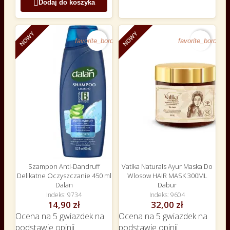

Dodaj do koszyka
NOWY
NOWY
favorite_border
favorite_border
Szampon Anti-Dandruff
Vatika Naturals Ayur Maska Do
Delikatne Oczyszczanie 450 ml
Wlosow HAIR MASK 300ML
Dalan
Dabur
Indeks
9734
Indeks
9604
14,90 zł
32,00 zł
Ocena
na 5 gwiazdek na
Ocena
na 5 gwiazdek na
podstawie
opinii
podstawie
opinii