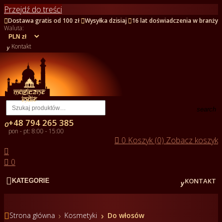
Przejdź do treści



Dostawa gratis od 100 zł
Wysyłka dzisiaj
16 lat doświadczenia w branży
Waluta:

Kontakt
search
+48 794 265 385

pon - pt: 8:00 - 15:00

0
Koszyk (0)
Zobacz koszyk


0


KONTAKT
KATEGORIE

Strona główna
Kosmetyki
Do włosów