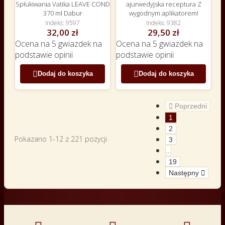
Spłukiwania Vatika LEAVE COND
ajurwedyjska receptura Z
370 ml Dabur
wygodnym aplikatorem!
Indeks
9597
Indeks
9382
32,00 zł
29,50 zł
Ocena
na 5 gwiazdek na
Ocena
na 5 gwiazdek na
podstawie
opinii
podstawie
opinii


Dodaj do koszyka
Dodaj do koszyka

Poprzedni
1
2
Pokazano 1-12 z 221 pozycji
3
…
19
Następny
