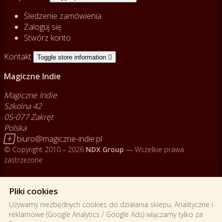
Śledzenie zamówienia
Zaloguj się
Stwórz konto
Kontakt
Toggle store information

Magiczne Indie
Magiczne Indie
Szkolna 42
05-077 Zakręt
Polska

biuro@magiczne-indie.pl
© Copyright 2010 – 2026
NDX Group
— Wszelkie prawa
zastrzeżone
Ładowanie...
Pliki cookies
Używamy niezbędnych cookies do działania sklepu. Analityczne i
reklamowe (Google Analytics / Google Ads) włączamy tylko za