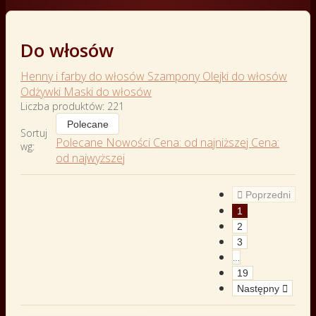
Do włosów
Henny i farby do włosów
Szampony
Olejki do włosów
Odżywki
Maski do włosów
Liczba produktów: 221
Polecane
Sortuj
Polecane
Nowości
Cena: od najniższej
Cena:
wg:
od najwyższej

Poprzedni
1
2
3
…
19
Następny
