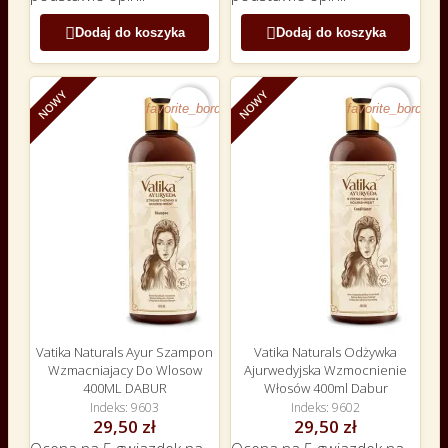


Dodaj do koszyka
Dodaj do koszyka
NOWY
NOWY
favorite_border
favorite_border
Vatika Naturals Ayur Szampon
Vatika Naturals Odżywka
Wzmacniajacy Do Wlosow
Ajurwedyjska Wzmocnienie
400ML DABUR
Włosów 400ml Dabur
Indeks
9603
Indeks
9602
29,50 zł
29,50 zł