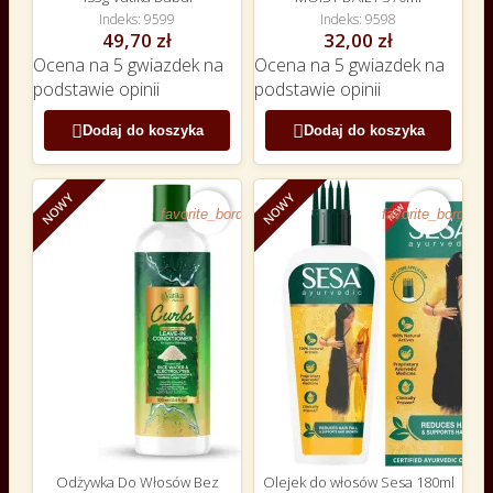
Indeks
9599
Indeks
9598
49,70 zł
32,00 zł
Ocena
na 5 gwiazdek na
Ocena
na 5 gwiazdek na
podstawie
opinii
podstawie
opinii


Dodaj do koszyka
Dodaj do koszyka
NOWY
NOWY
favorite_border
favorite_border
Odżywka Do Włosów Bez
Olejek do włosów Sesa 180ml