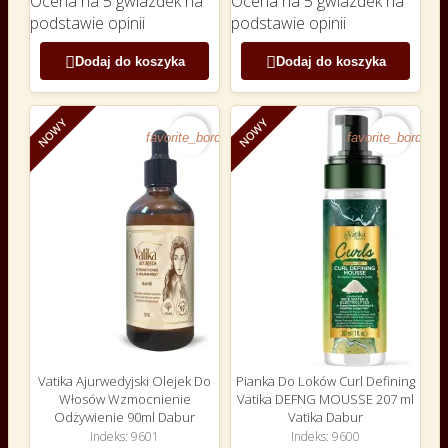
Ocena
na 5 gwiazdek na
Ocena
na 5 gwiazdek na
podstawie
opinii
podstawie
opinii


Dodaj do koszyka
Dodaj do koszyka
NOWY
NOWY
favorite_border
favorite_border
Vatika Ajurwedyjski Olejek Do
Pianka Do Loków Curl Defining
Włosów Wzmocnienie
Vatika DEFNG MOUSSE 207 ml
Odżywienie 90ml Dabur
Vatika Dabur
Indeks
9601
Indeks
9600