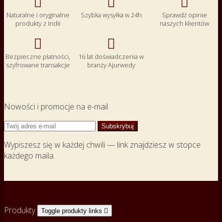



Naturalne i oryginalne
Szybka wysyłka w 24h
Sprawdź opinie
produkty z Indii
naszych klientów


Bezpieczne płatności,
16 lat doświadczenia w
szyfrowane transakcje
branży Ajurwedy
Nowości i promocje na e-mail
Wypiszesz się w każdej chwili — link znajdziesz w stopce
każdego maila.
Produkty
Toggle produkty links
