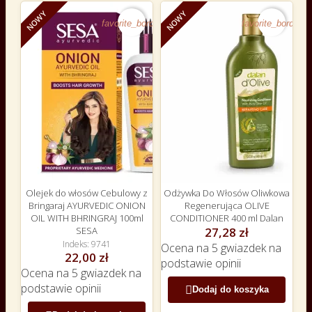
NOWY
NOWY
favorite_border
favorite_border
Olejek do włosów Cebulowy z
Odżywka Do Włosów Oliwkowa
Bringaraj AYURVEDIC ONION
Regenerująca OLIVE
OIL WITH BHRINGRAJ 100ml
CONDITIONER 400 ml Dalan
SESA
27,28 zł
Indeks
9741
Ocena
na 5 gwiazdek na
22,00 zł
podstawie
opinii
Ocena
na 5 gwiazdek na
podstawie
opinii

Dodaj do koszyka