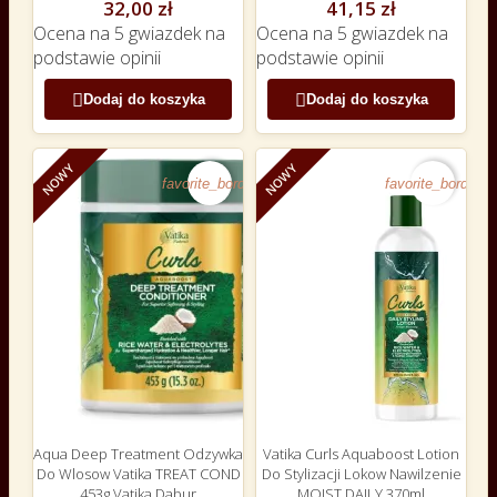
32,00 zł
41,15 zł
Ocena
na 5 gwiazdek na
Ocena
na 5 gwiazdek na
podstawie
opinii
podstawie
opinii


Dodaj do koszyka
Dodaj do koszyka
NOWY
NOWY
favorite_border
favorite_border
Aqua Deep Treatment Odzywka
Vatika Curls Aquaboost Lotion
Do Wlosow Vatika TREAT COND
Do Stylizacji Lokow Nawilzenie
453g Vatika Dabur
MOIST DAILY 370ml