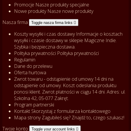
Promocje
Nasze produkty specjalne
Nowe produkty
Nasze nowe produkty
Nasza firma
Toggle nasza firma links

Koszty wysyłki i czas dostawy
Informacje o kosztach
wysyłki i czasie dostawy w sklepie Magiczne Indie.
Szybka i bezpieczna dostawa.
Polityka prywatności
Polityka prywatności
Regulamin
Dane do przelewu
Oferta hurtowa
Zwrot towaru - odstąpienie od umowy
14 dni na
odstąpienie od umowy. Koszt odesłania produktu
ponosi klient. Zwrot płatności w ciągu 14 dni. Adres: ul.
Szkolna 42, 05-077 Zakręt.
Program partnerski
Kontakt
Skorzystaj z formularza kontaktowego
Mapa strony
Zagubiłeś się? Znajdź to, czego szukasz!
Twoje konto
Toggle your account links
