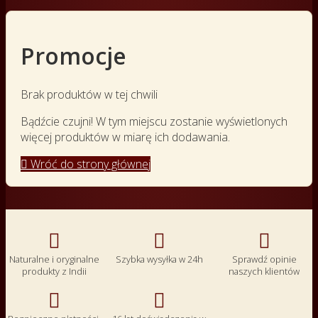
Promocje
Brak produktów w tej chwili
Bądźcie czujni! W tym miejscu zostanie wyświetlonych
więcej produktów w miarę ich dodawania.

Wróć do strony głównej



Naturalne i oryginalne
Szybka wysyłka w 24h
Sprawdź opinie
produkty z Indii
naszych klientów

