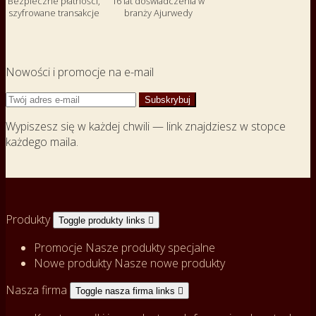
Bezpieczne płatności,
16 lat doświadczenia w
szyfrowane transakcje
branży Ajurwedy
Nowości i promocje na e-mail
Wypiszesz się w każdej chwili — link znajdziesz w stopce
każdego maila.
Produkty
Toggle produkty links

Promocje
Nasze produkty specjalne
Nowe produkty
Nasze nowe produkty
Nasza firma
Toggle nasza firma links
