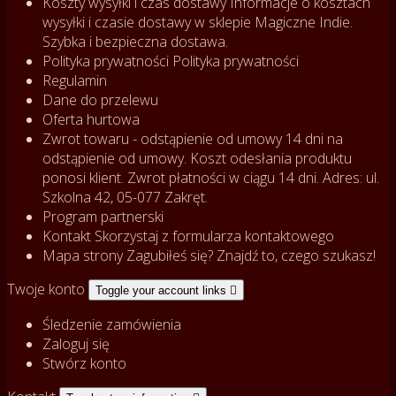
Koszty wysyłki i czas dostawy
Informacje o kosztach
wysyłki i czasie dostawy w sklepie Magiczne Indie.
Szybka i bezpieczna dostawa.
Polityka prywatności
Polityka prywatności
Regulamin
Dane do przelewu
Oferta hurtowa
Zwrot towaru - odstąpienie od umowy
14 dni na
odstąpienie od umowy. Koszt odesłania produktu
ponosi klient. Zwrot płatności w ciągu 14 dni. Adres: ul.
Szkolna 42, 05-077 Zakręt.
Program partnerski
Kontakt
Skorzystaj z formularza kontaktowego
Mapa strony
Zagubiłeś się? Znajdź to, czego szukasz!
Twoje konto
Toggle your account links

Śledzenie zamówienia
Zaloguj się
Stwórz konto