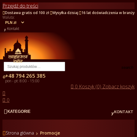
Przejdź do treści



Dostawa gratis od 100 zł
Wysyłka dzisiaj
16 lat doświadczenia w branży
Waluta:

Kontakt
search
+48 794 265 385

pon - pt: 8:00 - 15:00

0
Koszyk (0)
Zobacz koszyk


0


KONTAKT
KATEGORIE

Strona główna
Promocje