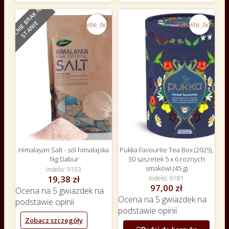
O
B
E
C
N
I
E
B
R
A
K
N
A
S
T
A
N
I
NOWY
E
favorite_border
favorite_border
Himalayan Salt - sól himalajska
Pukka Favourite Tea Box (2025),
1kg Dabur
30 saszetek 5 x 6 roznych
smaków! (45 g)
Indeks
9193
19,38 zł
Indeks
9181
97,00 zł
Ocena
na 5 gwiazdek na
Ocena
na 5 gwiazdek na
podstawie
opinii
podstawie
opinii
Zobacz szczegóły