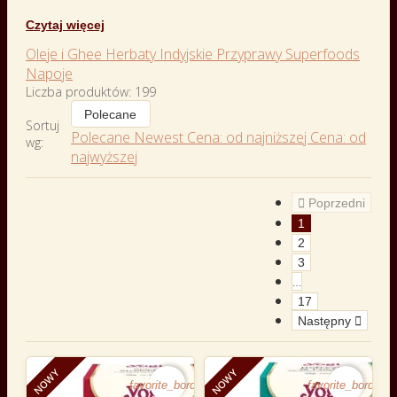
Czytaj więcej
Oleje i Ghee
Herbaty Indyjskie
Przyprawy
Superfoods
Napoje
Liczba produktów: 199
Polecane
Sortuj
Polecane
Newest
Cena: od najniższej
Cena: od
wg:
najwyższej

Poprzedni
1
2
3
…
17
Następny

NOWY
NOWY
favorite_border
favorite_border