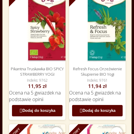
Pikantna Truskawka BIO SPICY
Refresh Focus Orzeźwienie
STRAWBERRY YOGI
Skupienie BIO Yogi
Indeks
9762
Indeks
9761
11,95 zł
11,94 zł
Ocena
na 5 gwiazdek na
Ocena
na 5 gwiazdek na
podstawie
opinii
podstawie
opinii


Dodaj do koszyka
Dodaj do koszyka
NOWY
NOWY
favorite_border
favorite_border