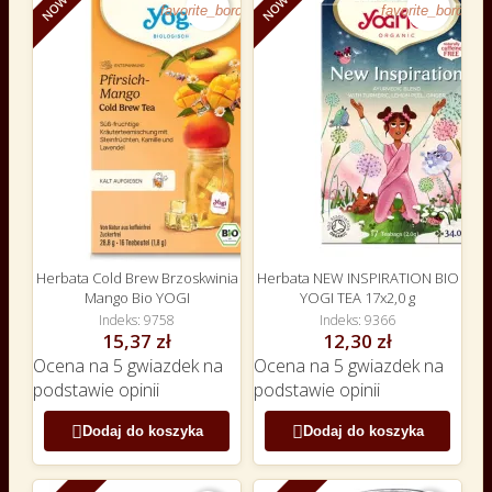
NOWY
NOWY
favorite_border
favorite_border
Herbata Cold Brew Brzoskwinia
Herbata NEW INSPIRATION BIO
Mango Bio YOGI
YOGI TEA 17x2,0 g
Indeks
9758
Indeks
9366
15,37 zł
12,30 zł
Ocena
na 5 gwiazdek na
Ocena
na 5 gwiazdek na
podstawie
opinii
podstawie
opinii


Dodaj do koszyka
Dodaj do koszyka