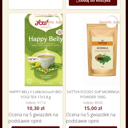

Dodaj do koszyka
favorite_border
favorite_border
HAPPY BELLY Lekki brzuch BIO
SATTVA FOODS SUP MORINGA
YOGI TEA 17x1,8 g
POWDER 100G
Indeks
9174
Indeks
8965
10,30 zł
15,00 zł
Ocena
na 5 gwiazdek na
Ocena
na 5 gwiazdek na
podstawie
opinii
podstawie
opinii