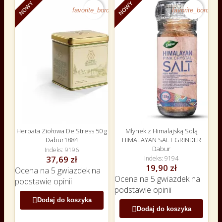
NOWY
NOWY
favorite_border
favorite_border
Herbata Ziołowa De Stress 50 g
Młynek z Himalajską Solą
Dabur1884
HIMALAYAN SALT GRINDER
Dabur
Indeks
9196
37,69 zł
Indeks
9194
19,90 zł
Ocena
na 5 gwiazdek na
Ocena
na 5 gwiazdek na
podstawie
opinii
podstawie
opinii

Dodaj do koszyka

Dodaj do koszyka