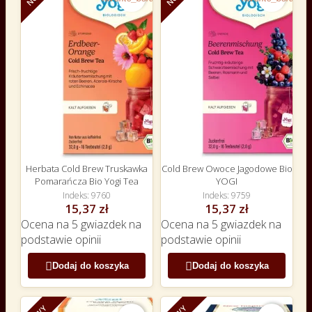
Herbata Cold Brew Truskawka
Cold Brew Owoce Jagodowe Bio
Pomarańcza Bio Yogi Tea
YOGI
Indeks
9760
Indeks
9759
15,37 zł
15,37 zł
Ocena
na 5 gwiazdek na
Ocena
na 5 gwiazdek na
podstawie
opinii
podstawie
opinii


Dodaj do koszyka
Dodaj do koszyka