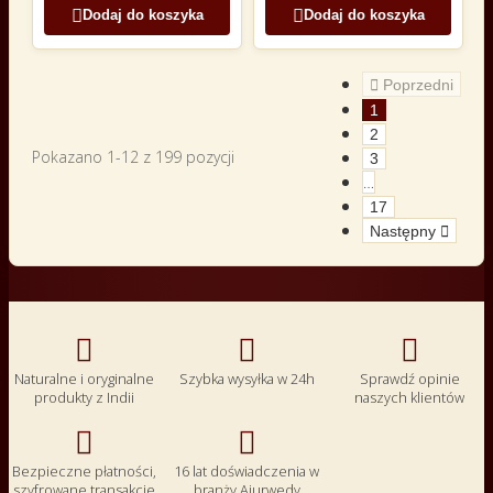


Dodaj do koszyka
Dodaj do koszyka

Poprzedni
1
2
Pokazano 1-12 z 199 pozycji
3
…
17
Następny




Naturalne i oryginalne
Szybka wysyłka w 24h
Sprawdź opinie
produkty z Indii
naszych klientów


Bezpieczne płatności,
16 lat doświadczenia w
szyfrowane transakcje
branży Ajurwedy