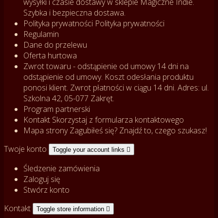
wysyłki i czasie dostawy w sklepie Magiczne Indie.
Szybka i bezpieczna dostawa.
Polityka prywatności
Polityka prywatności
Regulamin
Dane do przelewu
Oferta hurtowa
Zwrot towaru - odstąpienie od umowy
14 dni na
odstąpienie od umowy. Koszt odesłania produktu
ponosi klient. Zwrot płatności w ciągu 14 dni. Adres: ul.
Szkolna 42, 05-077 Zakręt.
Program partnerski
Kontakt
Skorzystaj z formularza kontaktowego
Mapa strony
Zagubiłeś się? Znajdź to, czego szukasz!
Twoje konto
Toggle your account links

Śledzenie zamówienia
Zaloguj się
Stwórz konto
Kontakt
Toggle store information
