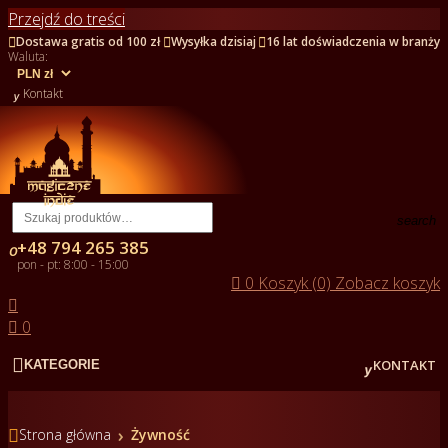
Przejdź do treści



Dostawa gratis od 100 zł
Wysyłka dzisiaj
16 lat doświadczenia w branży
Waluta:

Kontakt
search
+48 794 265 385

pon - pt: 8:00 - 15:00

0
Koszyk (0)
Zobacz koszyk


0


KONTAKT
KATEGORIE

Strona główna
Żywność