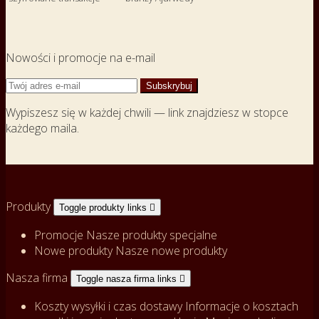
Nowości i promocje na e-mail
Wypiszesz się w każdej chwili — link znajdziesz w stopce
każdego maila.
Produkty
Toggle produkty links

Promocje
Nasze produkty specjalne
Nowe produkty
Nasze nowe produkty
Nasza firma
Toggle nasza firma links

Koszty wysyłki i czas dostawy
Informacje o kosztach