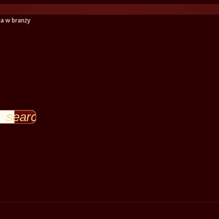
ia w branży
search