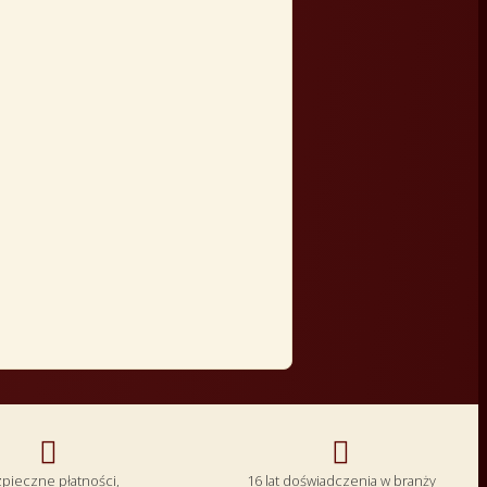


pieczne płatności,
16 lat doświadczenia w branży