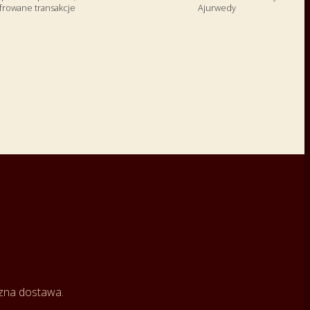
frowane transakcje
Ajurwedy
czna dostawa.