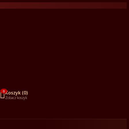

0
Koszyk (0)
Zobacz koszyk