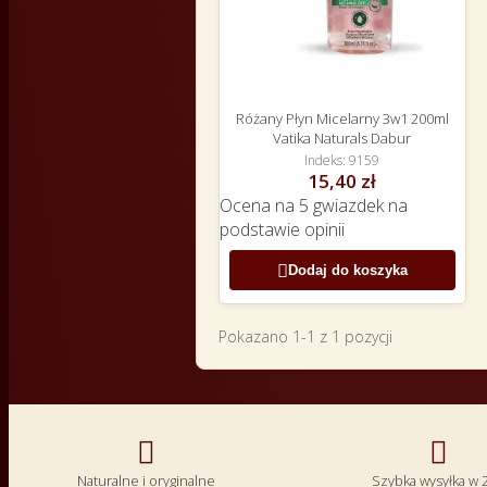
Różany Płyn Micelarny 3w1 200ml
Vatika Naturals Dabur
Indeks
9159
15,40 zł
Ocena
na 5 gwiazdek na
podstawie
opinii

Dodaj do koszyka
Pokazano 1-1 z 1 pozycji


Naturalne i oryginalne
Szybka wysyłka w 