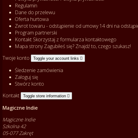
Regulamin
Dane do przelewu
Oferta hurtowa
Zwrot towaru - odstąpienie od umowy
14 dni na odstąpi
Program partnerski
Kontakt
Skorzystaj z formularza kontaktowego
Mapa strony
Zagubiłeś się? Znajdź to, czego szukasz!
Twoje konto
Toggle your account links

Śledzenie zamówienia
Zaloguj się
Stwórz konto
Kontakt
Toggle store information

Magiczne Indie
Magiczne Indie
Szkolna 42
05-077 Zakręt