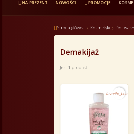


NA PREZENT
NOWOŚCI
PROMOCJE
KOSME

Strona główna
Kosmetyki
Do twarz
Demakijaż
Jest 1 produkt.
favorite_border