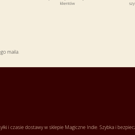
klientów
szy
ego maila.
łki i czasie dostawy w sklepie Magiczne Indie. Szybka i bezpie