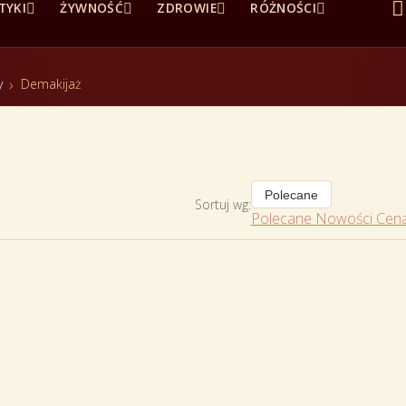





TYKI
ŻYWNOŚĆ
ZDROWIE
RÓŻNOŚCI
y
Demakijaż
Polecane
Sortuj wg:
Polecane
Nowości
Cena