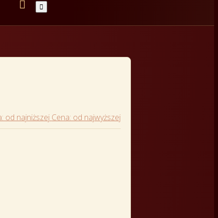


: od najniższej
Cena: od najwyższej