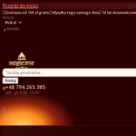
Przejdź do treści



Dostawa od 100 zł gratis
Wysyłka tego samego dnia
16 lat doświadczen
Waluta:

Kontakt
Anuluj
+48 794 265 385

pon - pt: 8:00 - 15:00


0

Kontakt

Kategorie