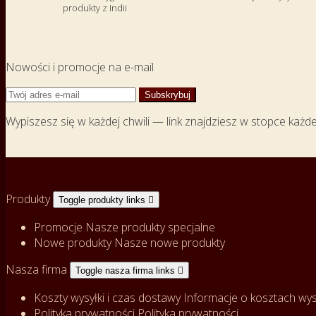
produkty z Indii
Nowości i promocje na e-mail
Wypiszesz się w każdej chwili — link znajdziesz w stopce każd
Produkty
Toggle produkty links

Promocje
Nasze produkty specjalne
Nowe produkty
Nasze nowe produkty
Nasza firma
Toggle nasza firma links

Koszty wysyłki i czas dostawy
Informacje o kosztach wysy
Polityka prywatności
Polityka prywatności