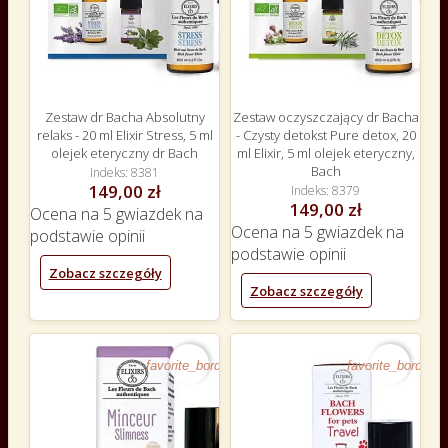
Zestaw dr Bacha Absolutny
Zestaw oczyszczający dr Bacha
relaks - 20 ml Elixir Stress, 5 ml
- Czysty detokst Pure detox, 20
olejek eteryczny dr Bach
ml Elixir, 5 ml olejek eteryczny,
Bach
Indeks
8381
149,00 zł
Indeks
8379
149,00 zł
Ocena
na 5 gwiazdek na
Ocena
na 5 gwiazdek na
podstawie
opinii
podstawie
opinii
Zobacz szczegóły
Zobacz szczegóły
favorite_border
favorite_border