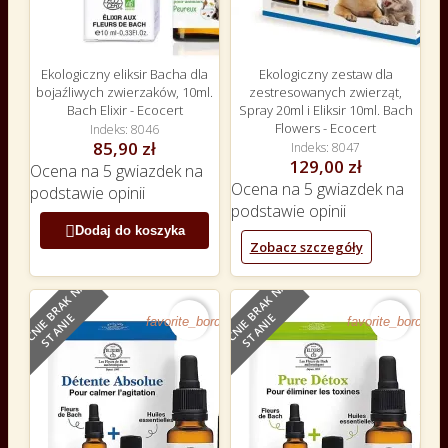
Ekologiczny eliksir Bacha dla
Ekologiczny zestaw dla
bojaźliwych zwierzaków, 10ml.
zestresowanych zwierząt,
Bach Elixir - Ecocert
Spray 20ml i Eliksir 10ml. Bach
Flowers - Ecocert
Indeks
8046
85,90 zł
Indeks
8047
129,00 zł
Ocena
na 5 gwiazdek na
Ocena
na 5 gwiazdek na
podstawie
opinii
podstawie
opinii

Dodaj do koszyka
Zobacz szczegóły
O
B
E
C
N
I
E
B
R
A
K
N
A
S
T
A
N
I
O
B
E
C
N
I
E
B
R
A
K
N
A
S
T
A
N
I
E
E
favorite_border
favorite_border