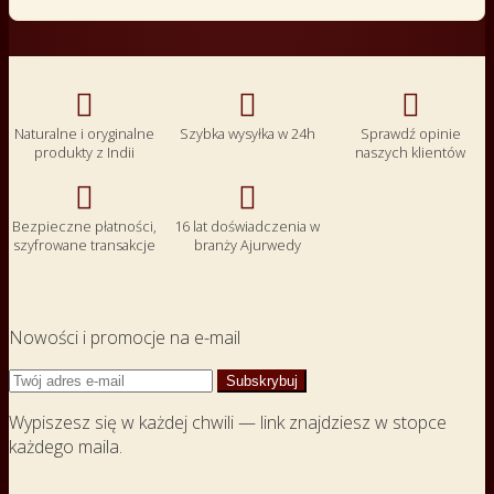



Naturalne i oryginalne
Szybka wysyłka w 24h
Sprawdź opinie
produkty z Indii
naszych klientów


Bezpieczne płatności,
16 lat doświadczenia w
szyfrowane transakcje
branży Ajurwedy
Nowości i promocje na e-mail
Wypiszesz się w każdej chwili — link znajdziesz w stopce
każdego maila.