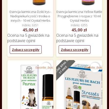
Esencja karmiczna Dziki Irys -
Esencja karmiczna Yellow Rattle
Nadopiekuńczość i troska o
Przygnębienie i rozpacz 10 ml
innych - 10 ml Crystal Herbs
Crystal Herbs
Indeks
6351
Indeks
6355
45,00 zł
45,00 zł
Ocena
na 5 gwiazdek na
Ocena
na 5 gwiazdek na
podstawie
opinii
podstawie
opinii
Zobacz szczegóły
Zobacz szczegóły
O
B
E
C
N
I
E
B
R
A
K
N
A
S
T
A
N
I
E
favorite_border
favorite_border