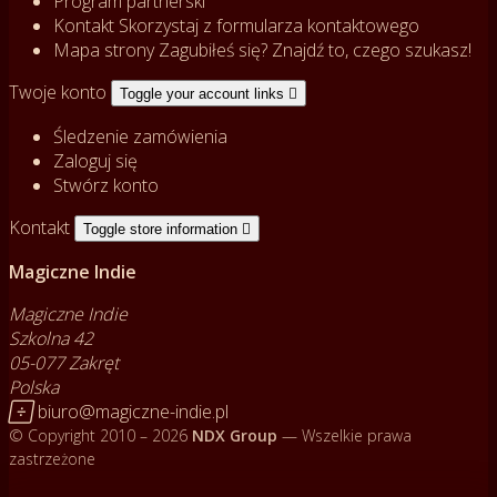
Program partnerski
Kontakt
Skorzystaj z formularza kontaktowego
Mapa strony
Zagubiłeś się? Znajdź to, czego szukasz!
Twoje konto
Toggle your account links

Śledzenie zamówienia
Zaloguj się
Stwórz konto
Kontakt
Toggle store information

Magiczne Indie
Magiczne Indie
Szkolna 42
05-077 Zakręt
Polska

biuro@magiczne-indie.pl
© Copyright 2010 – 2026
NDX Group
— Wszelkie prawa
zastrzeżone