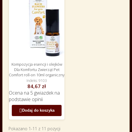
Kompozycja esencji i olejków
Dla Komfortu Zwierząt Pet
Comfort roll-on 10ml organiczny
Indeks
9103
84,67 zł
Ocena
na 5 gwiazdek na
podstawie
opinii

Dodaj do koszyka
Pokazano 1-11 z 11 pozycji