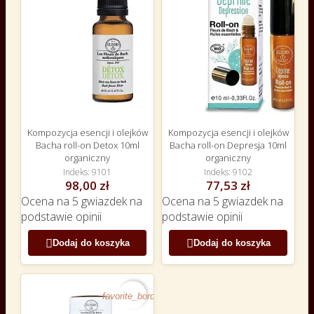
Kompozycja esencji i olejków
Kompozycja esencji i olejków
Bacha roll-on Detox 10ml
Bacha roll-on Depresja 10ml
organiczny
organiczny
Indeks
9101
Indeks
9102
98,00 zł
77,53 zł
Ocena
na 5 gwiazdek na
Ocena
na 5 gwiazdek na
podstawie
opinii
podstawie
opinii


Dodaj do koszyka
Dodaj do koszyka
favorite_border