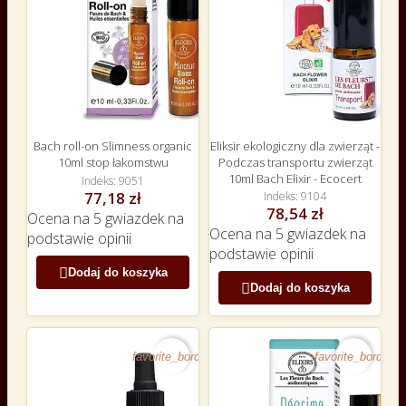
Bach roll-on Slimness organic
Eliksir ekologiczny dla zwierząt -
10ml stop łakomstwu
Podczas transportu zwierząt
10ml Bach Elixir - Ecocert
Indeks
9051
77,18 zł
Indeks
9104
78,54 zł
Ocena
na 5 gwiazdek na
Ocena
na 5 gwiazdek na
podstawie
opinii
podstawie
opinii

Dodaj do koszyka

Dodaj do koszyka
favorite_border
favorite_border