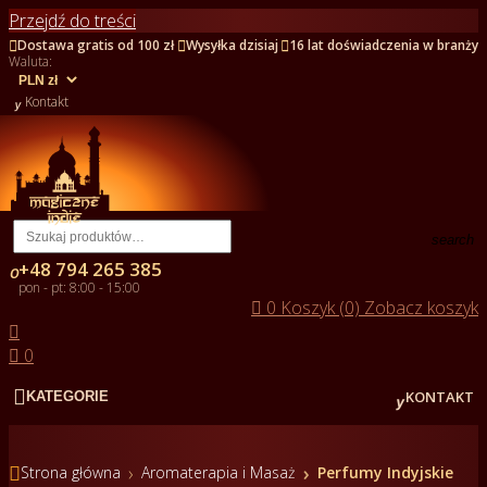
Przejdź do treści



Dostawa gratis od 100 zł
Wysyłka dzisiaj
16 lat doświadczenia w branży
Waluta:

Kontakt
search
+48 794 265 385

pon - pt: 8:00 - 15:00

0
Koszyk (0)
Zobacz koszyk


0


KONTAKT
KATEGORIE

Strona główna
Aromaterapia i Masaż
Perfumy Indyjskie