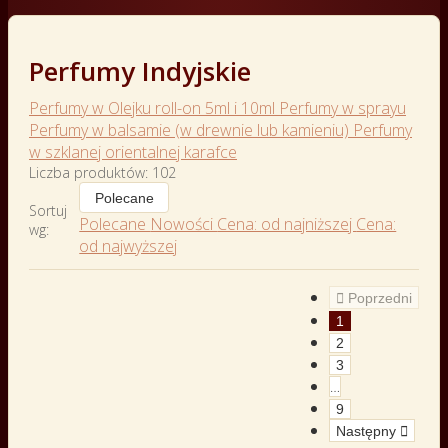
Perfumy Indyjskie
Perfumy w Olejku roll-on 5ml i 10ml
Perfumy w sprayu
Perfumy w balsamie (w drewnie lub kamieniu)
Perfumy
w szklanej orientalnej karafce
Liczba produktów: 102
Polecane
Sortuj
Polecane
Nowości
Cena: od najniższej
Cena:
wg:
od najwyższej

Poprzedni
1
2
3
…
9
Następny
