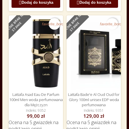


Dodaj do koszyka
Dodaj do koszyka
O
B
E
C
N
I
E
B
R
A
K
N
A
S
T
A
N
I
O
B
E
C
N
I
E
B
R
A
K
N
A
S
T
A
N
I
NOWY
NOWY
E
E
favorite_border
favorite_border
Lattafa Asad Eau De Parfum
Lattafa Bade'e Al Oud Oud for
100ml Men woda perfumowana
Glory 100ml unisex EDP woda
dla Mężczyzn
perfumowana
Indeks
9352
Indeks
9351
99,00 zł
129,00 zł
Ocena
na 5 gwiazdek na
Ocena
na 5 gwiazdek na
podstawie
opinii
podstawie
opinii