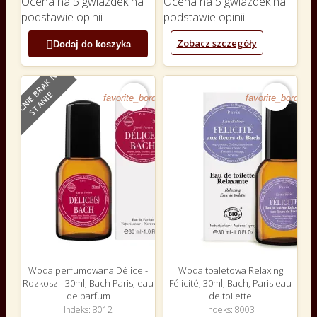
Ocena
na 5 gwiazdek na
Ocena
na 5 gwiazdek na
podstawie
opinii
podstawie
opinii
Zobacz szczegóły

Dodaj do koszyka
O
B
E
C
N
I
E
B
R
A
K
N
A
S
T
A
N
I
E
favorite_border
favorite_border
Woda perfumowana Délice -
Woda toaletowa Relaxing
Rozkosz - 30ml, Bach Paris, eau
Félicité, 30ml, Bach, Paris eau
de parfum
de toilette
Indeks
8012
Indeks
8003