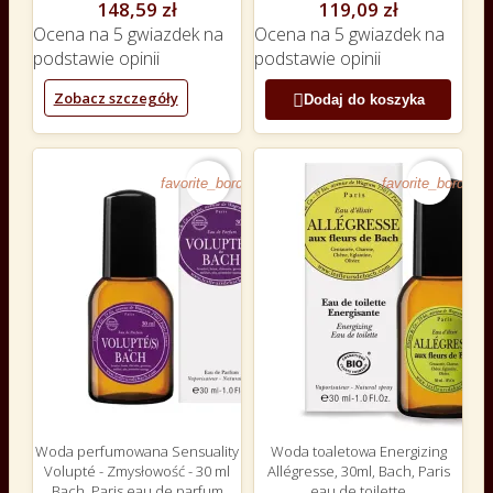
148,59 zł
119,09 zł
Ocena
na 5 gwiazdek na
Ocena
na 5 gwiazdek na
podstawie
opinii
podstawie
opinii
Zobacz szczegóły

Dodaj do koszyka
favorite_border
favorite_border
Woda perfumowana Sensuality
Woda toaletowa Energizing
Volupté - Zmysłowość - 30 ml
Allégresse, 30ml, Bach, Paris
Bach, Paris eau de parfum
eau de toilette