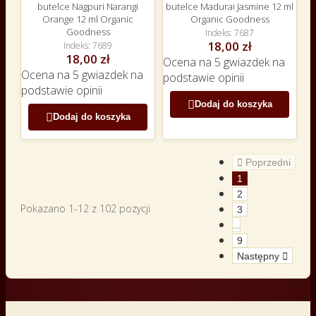
butelce Nagpuri Narangi
butelce Madurai Jasmine 12 ml
Orange 12 ml Organic
Organic Goodness
Goodness
Indeks
7687
18,00 zł
Indeks
7689
18,00 zł
Ocena
na 5 gwiazdek na
Ocena
na 5 gwiazdek na
podstawie
opinii
podstawie
opinii

Dodaj do koszyka

Dodaj do koszyka

Poprzedni
1
2
Pokazano 1-12 z 102 pozycji
3
…
9
Następny
