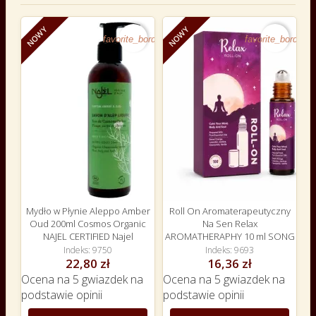
NOWY
NOWY
favorite_border
favorite_border
Mydło w Płynie Aleppo Amber
Roll On Aromaterapeutyczny
Oud 200ml Cosmos Organic
Na Sen Relax
NAJEL CERTIFIED Najel
AROMATHERAPHY 10 ml SONG
Indeks
9750
Indeks
9693
22,80 zł
16,36 zł
Ocena
na 5 gwiazdek na
Ocena
na 5 gwiazdek na
podstawie
opinii
podstawie
opinii