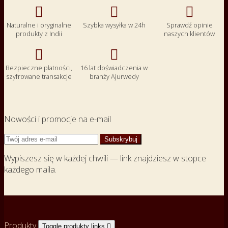



Naturalne i oryginalne
Szybka wysyłka w 24h
Sprawdź opinie
produkty z Indii
naszych klientów


Bezpieczne płatności,
16 lat doświadczenia w
szyfrowane transakcje
branży Ajurwedy
Nowości i promocje na e-mail
Wypiszesz się w każdej chwili — link znajdziesz w stopce
każdego maila.
Produkty
Toggle produkty links
