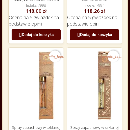
Indeks
7998
Indeks
7994
148,00 zł
118,26 zł
Ocena
na 5 gwiazdek na
Ocena
na 5 gwiazdek na
podstawie
opinii
podstawie
opinii


Dodaj do koszyka
Dodaj do koszyka
favorite_border
favorite_border
Spray zapachowy w szklanej
Spray zapachowy w szklanej