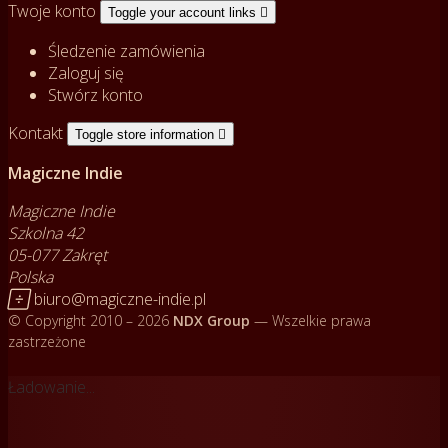
Twoje konto
Toggle your account links

Śledzenie zamówienia
Zaloguj się
Stwórz konto
Kontakt
Toggle store information

Magiczne Indie
Magiczne Indie
Szkolna 42
05-077 Zakręt
Polska

biuro@magiczne-indie.pl
© Copyright 2010 – 2026
NDX Group
— Wszelkie prawa
zastrzeżone
Ładowanie...