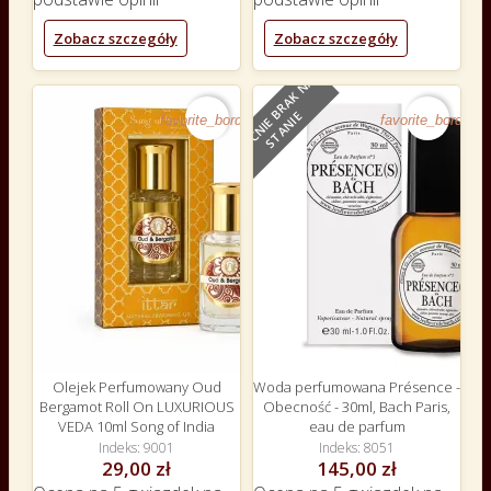
Zobacz szczegóły
Zobacz szczegóły
O
B
E
C
N
I
E
B
R
A
K
N
A
S
T
A
N
I
E
favorite_border
favorite_border
Olejek Perfumowany Oud
Woda perfumowana Présence -
Bergamot Roll On LUXURIOUS
Obecność - 30ml, Bach Paris,
VEDA 10ml Song of India
eau de parfum
Indeks
9001
Indeks
8051
29,00 zł
145,00 zł