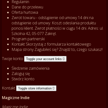
Regulamin
Dane do przelewu
Oferta hurtowa
Zwrot towaru - odstąpienie od umowy
14 dni na
odstąpienie od umowy. Koszt odesłania produktu
ponosi klient. Zwrot płatności w ciągu 14 dni. Adres: ul.
Szkolna 42, 05-077 Zakręt.
Program partnerski
Kontakt
Skorzystaj z formularza kontaktowego
Mapa strony
Zagubiłeś się? Znajdź to, czego szukasz!
Twoje konto
Toggle your account links

Śledzenie zamówienia
Zaloguj się
Stwórz konto
Kontakt
Toggle store information

Magiczne Indie
Magiczne Indie