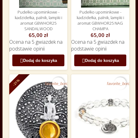
Pudełko upominkowe -
Pudełko upominkowe -
kadzidełka, palnik, lampki i
kadzidełka, palnik, lampki i
aromat GBWHOR25
aromat GBWHOR25 NAG
SANDALWOOD
CHAMPA
65,00 zł
65,00 zł
Ocena
na 5 gwiazdek na
Ocena
na 5 gwiazdek na
podstawie
opinii
podstawie
opinii


Dodaj do koszyka
Dodaj do koszyka
-21%
favorite_border
favorite_border