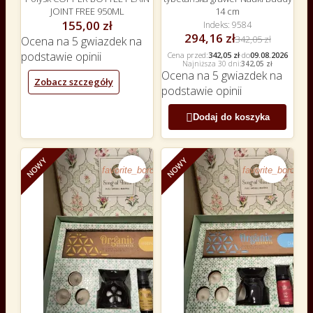
JOINT FREE 950ML
14 cm
155,00 zł
Indeks
9584
294,16 zł
342,05 zł
Ocena
na 5 gwiazdek na
podstawie
opinii
Cena przed:
342,05 zł
·
do
09.08.2026
Najniższa 30 dni:
342,05 zł
Ocena
na 5 gwiazdek na
Zobacz szczegóły
podstawie
opinii

Dodaj do koszyka
NOWY
NOWY
favorite_border
favorite_border