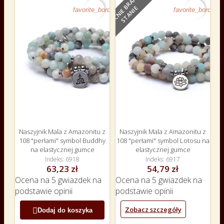
O
B
E
C
N
I
E
B
R
A
K
N
A
S
T
A
N
I
E
favorite_border
favorite_border
Naszyjnik Mala z Amazonitu z
Naszyjnik Mala z Amazonitu z
108 "perłami" symbol Buddhy
108 "perłami" symbol Lotosu na
na elastycznej gumce
elastycznej gumce
Indeks
6918
Indeks
6917
63,23 zł
54,79 zł
Ocena
na 5 gwiazdek na
Ocena
na 5 gwiazdek na
podstawie
opinii
podstawie
opinii
Zobacz szczegóły

Dodaj do koszyka