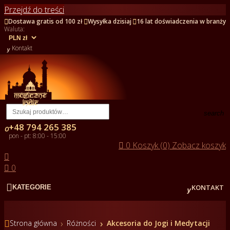
Przejdź do treści



Dostawa gratis od 100 zł
Wysyłka dzisiaj
16 lat doświadczenia w branży
Waluta:

Kontakt
search
+48 794 265 385

pon - pt: 8:00 - 15:00

0
Koszyk (0)
Zobacz koszyk


0


KONTAKT
KATEGORIE

Strona główna
Różności
Akcesoria do Jogi i Medytacji