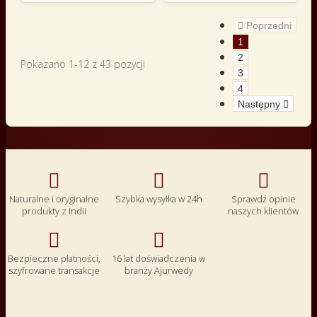

Poprzedni
1
2
Pokazano 1-12 z 43 pozycji
3
4
Następny




Naturalne i oryginalne
Szybka wysyłka w 24h
Sprawdź opinie
produkty z Indii
naszych klientów


Bezpieczne płatności,
16 lat doświadczenia w
szyfrowane transakcje
branży Ajurwedy