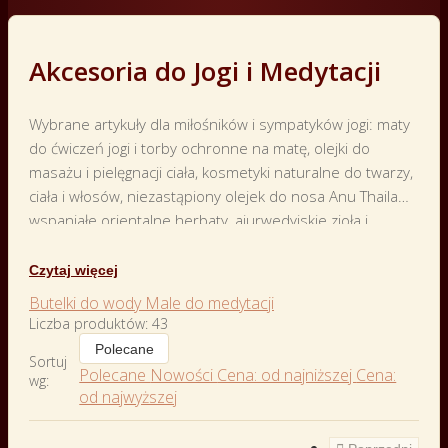
Akcesoria do Jogi i Medytacji
Wybrane artykuły dla miłośników i sympatyków jogi: maty
do ćwiczeń jogi i torby ochronne na matę, olejki do
masażu i pielęgnacji ciała, kosmetyki naturalne do twarzy,
ciała i włosów, niezastąpiony olejek do nosa Anu Thailam,
wspaniałe orientalne herbaty, ajurwedyjskie zioła i
przyprawy kuchni indyjskiej, produkty dla poszczególnych
dosh, olej kokosowy i inne oleje spożywcze, masła
Czytaj więcej
klarowane ghee, książki i czasopisma związane z jogą.
Butelki do wody
Male do medytacji
Harmonia duszy i ciała od zaraz – zapraszamy do
Liczba produktów: 43
zakupów!
Polecane
Sortuj
Polecane
Nowości
Cena: od najniższej
Cena:
wg:
od najwyższej