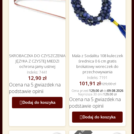
SKROBACZKA DO CZYSZCZENIA
Mala z Sodalitu 108 kuleczek
JĘZYKA Z CZYSTEJ MIEDZI
średnica 0 6 cm gratis
ochrona jamy ustnej
brokatowy woreczek do
przechowywania
Indeks
7441
12,90 zł
Indeks
7191
101,91 zł
129,00 zł
Ocena
na 5 gwiazdek na
podstawie
opinii
Cena przed:
129,00 zł
·
do
09.08.2026
Najniższa 30 dni:
129,00 zł
Ocena
na 5 gwiazdek na

Dodaj do koszyka
podstawie
opinii

Dodaj do koszyka