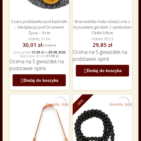
Szara podstawka pod kadzidło
Bransoletka mala elastyczna z
– Medytacja pod Drzewem
kryształem górskim z symbolem
Życia – 9 cm
OHM 0.8cm
Indeks
9164
Indeks
8523
30,01 zł
29,85 zł
37,99 zł
Ocena
na 5 gwiazdek na
Cena przed:
37,99 zł
·
do
09.08.2026
Najniższa 30 dni:
37,99 zł
podstawie
opinii
Ocena
na 5 gwiazdek na
podstawie
opinii

Dodaj do koszyka

Dodaj do koszyka
-14%
favorite_border
favorite_border