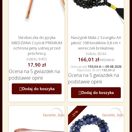
Skrobaczka do języka
Naszyjnik Mala z Szungitu AA
MIEDZIANA Czyścik PREMIUM
jakość 108 koralików 0,8 cm +
ochrona jamy ustnej przed
woreczek brokatowy
próchnicą
Indeks
8044
166,01 zł
Indeks
8493
193,04 zł
17,90 zł
Cena przed:
193,04 zł
·
do
09.08.2026
Najniższa 30 dni:
193,04 zł
Ocena
na 5 gwiazdek na
Ocena
na 5 gwiazdek na
podstawie
opinii
podstawie
opinii

Dodaj do koszyka

Dodaj do koszyka
-21%
favorite_border
favorite_border