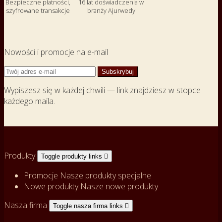
Bezpieczne płatności,
16 lat doświadczenia w
szyfrowane transakcje
branży Ajurwedy
Nowości i promocje na e-mail
Wypiszesz się w każdej chwili — link znajdziesz w stopce
każdego maila.
Produkty
Toggle produkty links

Promocje
Nasze produkty specjalne
Nowe produkty
Nasze nowe produkty
Nasza firma
Toggle nasza firma links
