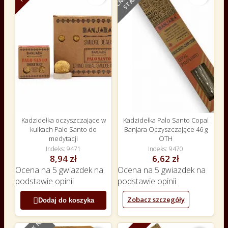
E
Kadzidełka oczyszczające w
Kadzidełka Palo Santo Copal
kulkach Palo Santo do
Banjara Oczyszczające 46 g
medytacji
OTH
Indeks
9471
Indeks
9470
8,94 zł
6,62 zł
Ocena
na 5 gwiazdek na
Ocena
na 5 gwiazdek na
podstawie
opinii
podstawie
opinii
Zobacz szczegóły

Dodaj do koszyka