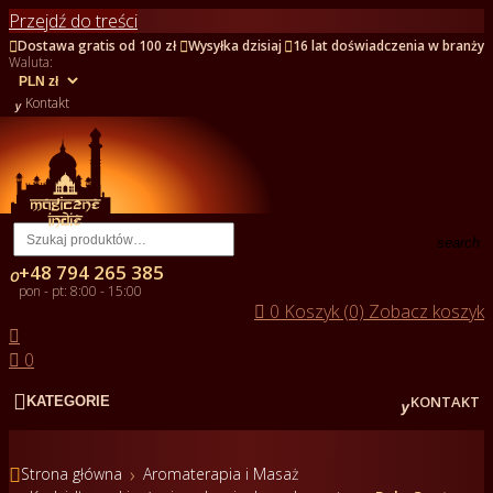
Przejdź do treści



Dostawa gratis od 100 zł
Wysyłka dzisiaj
16 lat doświadczenia w branży
Waluta:

Kontakt
search
+48 794 265 385

pon - pt: 8:00 - 15:00

0
Koszyk (0)
Zobacz koszyk


0


KONTAKT
KATEGORIE

Strona główna
Aromaterapia i Masaż