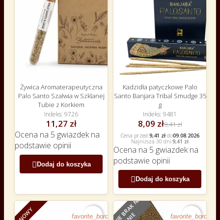
Żywica Aromaterapeutyczna
Kadzidła patyczkowe Palo
Palo Santo Szałwia w Szklanej
Santo Banjara Tribal Smudge 35
Tubie z Korkiem
g
Indeks
9726
Indeks
9481
11,27 zł
8,09 zł
9,41 zł
Ocena
na 5 gwiazdek na
Cena przed:
9,41 zł
·
do
09.08.2026
Najniższa 30 dni:
9,41 zł
podstawie
opinii
Ocena
na 5 gwiazdek na
podstawie
opinii

Dodaj do koszyka

Dodaj do koszyka
O
B
E
C
N
I
E
B
R
A
K
N
A
S
T
A
N
I
NOWY
NOWY
favorite_border
favorite_border