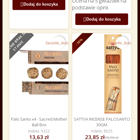
Ocena
na 5 gwiazdek na

Dodaj do koszyka
podstawie
opinii

Dodaj do koszyka
O
B
E
C
N
I
E
B
R
A
K
N
A
S
T
A
N
I
NOWY
-10%
E
favorite_border
favorite_border
Palo Santo x4 - Sacred Mother
SATTVA INCENSE PALOSANTO
Ball Box
30GM
Indeks
9322
Indeks
8925
13,63 zł
23,85 zł
26,50 zł