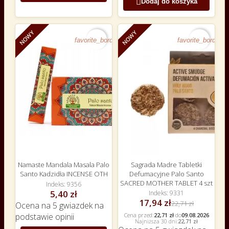

Dodaj do koszyka
NOWY
NOWY
-21%
favorite_border
favorite_border
Namaste Mandala Masala Palo
Sagrada Madre Tabletki
Santo Kadzidła INCENSE OTH
Defumacyjne Palo Santo
SACRED MOTHER TABLET 4 szt
Indeks
9356
5,40 zł
Indeks
9331
17,94 zł
22,71 zł
Ocena
na 5 gwiazdek na
Cena przed:
22,71 zł
·
do
09.08.2026
podstawie
opinii
Najniższa 30 dni:
22,71 zł