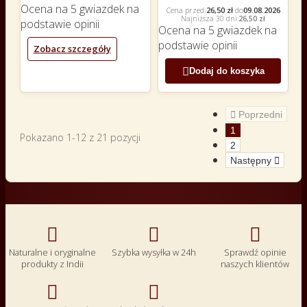
Ocena
na 5 gwiazdek na
Cena przed:
26,50 zł
·
do
09.08.2026
Najniższa 30 dni:
26,50 zł
podstawie
opinii
Ocena
na 5 gwiazdek na
podstawie
opinii
Zobacz szczegóły

Dodaj do koszyka

Poprzedni
1
Pokazano 1-12 z 21 pozycji
2
Następny




Naturalne i oryginalne
Szybka wysyłka w 24h
Sprawdź opinie
produkty z Indii
naszych klientów

