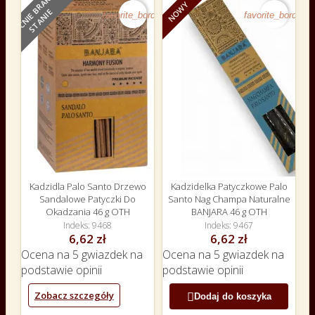
O
B
E
C
N
I
E
B
R
A
K
N
A
S
T
A
N
I
NOWY
NOWY
E
favorite_border
favorite_border
Kadzidla Palo Santo Drzewo
Kadzidelka Patyczkowe Palo
Sandalowe Patyczki Do
Santo Nag Champa Naturalne
Okadzania 46 g OTH
BANJARA 46 g OTH
Indeks
9468
Indeks
9467
6,62 zł
6,62 zł
Ocena
na 5 gwiazdek na
Ocena
na 5 gwiazdek na
podstawie
opinii
podstawie
opinii
Zobacz szczegóły

Dodaj do koszyka