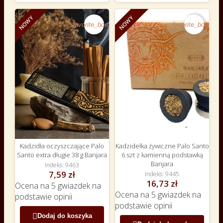
NOWY
NOWY
favorite_border
favorite_border
Kadzidła oczyszczające Palo
Kadzidełka żywiczne Palo Santo
Santo extra długie 38 g Banjara
6 szt z kamienną podstawką
Banjara
Indeks
9463
7,59 zł
Indeks
9445
16,73 zł
Ocena
na 5 gwiazdek na
Ocena
na 5 gwiazdek na
podstawie
opinii
podstawie
opinii

Dodaj do koszyka