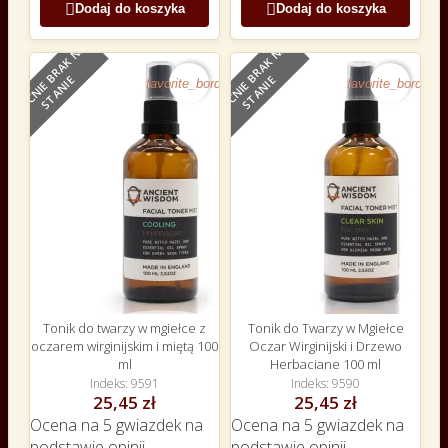


Dodaj do koszyka
Dodaj do koszyka
O
B
E
C
N
I
E
B
R
A
K
N
A
S
T
A
N
I
O
B
E
C
N
I
E
B
R
A
K
N
A
S
T
A
N
I
NOWY
NOWY
E
E
favorite_border
favorite_border
Tonik do twarzy w mgiełce z
Tonik do Twarzy w Mgiełce
oczarem wirginijskim i miętą 100
Oczar Wirginijski i Drzewo
ml
Herbaciane 100 ml
Indeks
9591
Indeks
9590
25,45 zł
25,45 zł
Ocena
na 5 gwiazdek na
Ocena
na 5 gwiazdek na
podstawie
opinii
podstawie
opinii