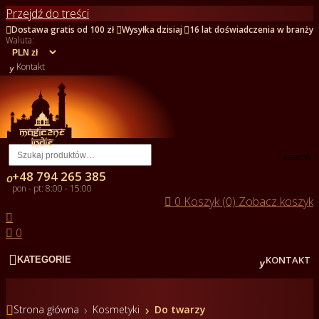
Przejdź do treści



Dostawa gratis od 100 zł
Wysyłka dzisiaj
16 lat doświadczenia w branży
Waluta:

Kontakt
search
+48 794 265 385

pon - pt: 8:00 - 15:00

0
Koszyk (0)
Zobacz koszyk


0


KONTAKT
KATEGORIE

Strona główna
Kosmetyki
Do twarzy