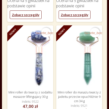
Ocena
na 5 gwiazdek na
Ocena
na 5 gwiazdek na
podstawie
opinii
podstawie
opinii
Zobacz szczegóły
Zobacz szczegóły
NOWY
NOWY
favorite_border
favorite_border
Mini roller do twarzy z sodalitu
Mini roller do masażu twarzy z
masazer liftingujacy 30 g
jadeitu przeciw opuchliźnie 9
cm 34 g
Indeks
9522
47,00 zł
Indeks
9521