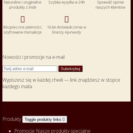
Naturalne i oryginalne
Szybka wysyłka w 24h
Sprawdź opinie
produkty z Indii
naszych klientów


Bezpieczne płatności,
16 lat doświadczenia w
szyfrowane transakcje
branży Ajurwedy
Nowości i promocje na e-mail
Wypiszesz się w każdej chwili — link znajdziesz w stopce
każdego maila.
Produkty
Toggle produkty links

Promocje
Nasze produkty specjalne