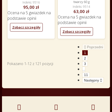
twarzy 60 g
Indeks
9516
95,00 zł
Indeks
9514
63,00 zł
Ocena
na 5 gwiazdek na
Ocena
na 5 gwiazdek na
podstawie
opinii
podstawie
opinii
Zobacz szczegóły
Zobacz szczegóły

Poprzedni
1
2
Pokazano 1-12 z 121 pozycji
3
…
11
Następny



