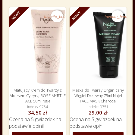
NOWY
NOWY
favorite_border
favorite_border
Matujący Krem do Twarzy z
Maska do Twarzy Organiczny
Aloesem Cytryną ROSE MYRTLE
Węgiel Drzewny 75ml Najel
FACE 50ml Najel
FACE MASK Charcoal
Indeks
9754
Indeks
9751
34,50 zł
29,00 zł
Ocena
na 5 gwiazdek na
Ocena
na 5 gwiazdek na
podstawie
opinii
podstawie
opinii