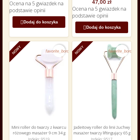
47,00 zł
Ocena
na 5 gwiazdek na
Ocena
na 5 gwiazdek na
podstawie
opinii
podstawie
opinii

Dodaj do koszyka

Dodaj do koszyka
NOWY
NOWY
favorite_border
favorite_border
Mini roller do twarzy z kwarcu
Jadeitowy roller do linii żuchwy
różowego masażer 9 cm 34 g
masażer twarzy liftingujący 65 g
Indeks
9519
Indeks
9517