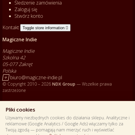
Śledzenie zamówienia
Zaloguj się
Stwórz konto
Kontakt
Toggle store information

Magiczne Indie
Magiczne Indie
Szkolna 42
05-077 Zakręt
Polska

biuro@magiczne-indie.pl
© Copyright 2010 – 2026
NDX Group
— Wszelkie prawa
zastrzeżone
Ładowanie...
Pliki cookies
Używamy niezbędnych cookies do działania sklepu. Analityczne i
reklamowe (Google Analytics / Google Ads) włączamy tylko za
Twoją zgodą — pomagają nam mierzyć ruch i wyświetlać