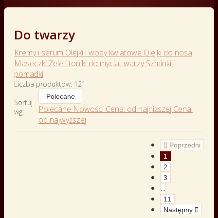
Do twarzy
Kremy i serum
Olejki i wody kwiatowe
Olejki do nosa
Maseczki
Żele i toniki do mycia twarzy
Szminki i
pomadki
Liczba produktów: 121
Polecane
Sortuj
Polecane
Nowości
Cena: od najniższej
Cena:
wg:
od najwyższej

Poprzedni
1
2
3
…
11
Następny
