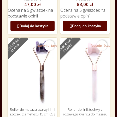
47,00 zł
83,00 zł
Ocena
na 5 gwiazdek na
Ocena
na 5 gwiazdek na
podstawie
opinii
podstawie
opinii


Dodaj do koszyka
Dodaj do koszyka
O
B
E
C
N
I
E
B
R
A
K
N
A
S
T
A
N
I
O
B
E
C
N
I
E
B
R
A
K
N
A
S
T
A
N
I
NOWY
NOWY
E
E
favorite_border
favorite_border
Roller do masazu twarzy i linii
Roller do linii żuchwy z
szczeki z ametystu 15 cm 65 g
różowego kwarcu do masażu