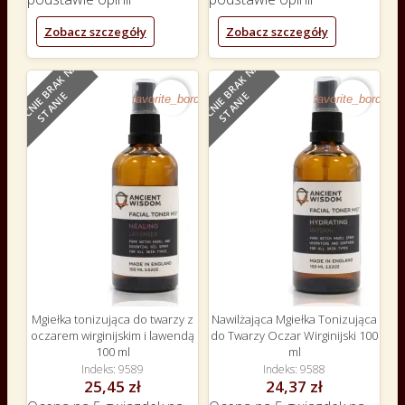
Zobacz szczegóły
Zobacz szczegóły
O
B
E
C
N
I
E
B
R
A
K
N
A
S
T
A
N
I
O
B
E
C
N
I
E
B
R
A
K
N
A
S
T
A
N
I
NOWY
NOWY
E
E
favorite_border
favorite_border
Mgiełka tonizująca do twarzy z
Nawilżająca Mgiełka Tonizująca
oczarem wirginijskim i lawendą
do Twarzy Oczar Wirginijski 100
100 ml
ml
Indeks
9589
Indeks
9588
25,45 zł
24,37 zł