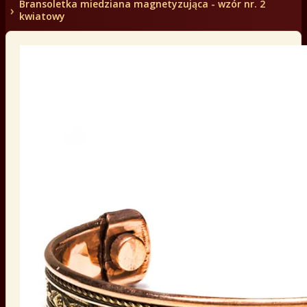
Bransoletka miedziana magnetyzująca - wzór nr. 2
kwiatowy