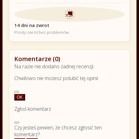
14 dni na zwrot
Prosty zwrot bez problemów
Komentarze (0)
Na razie nie dodano żadnej recenzji.
Chwilowo nie możesz polubić tej opinii
OK
Zgłoś komentarz
Czy jesteś pewien, że chcesz zgłosić ten
komentarz?