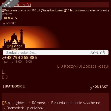
O
B
E
C
N
I
E
B
R
A
K
N
A
S
T
A
N
I
Przejdź do treści
E



Dostawa gratis od 100 zł
Wysyłka dzisiaj
16 lat doświadczenia w branży
Waluta:

Kontakt
search
+48 794 265 385

pon - pt: 8:00 - 15:00

0
Koszyk (0)
Zobacz koszyk


0


KONTAKT
KATEGORIE

Strona główna
Różności
Biżuteria i kamienie szlachetne
Bransoletki i pierścionki