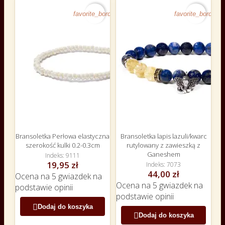
favorite_border
favorite_border
Bransoletka Perłowa elastyczna
Bransoletka lapis lazuli/kwarc
szerokość kulki 0.2-0.3cm
rutylowany z zawieszką z
Ganeshem
Indeks
9111
19,95 zł
Indeks
7073
44,00 zł
Ocena
na 5 gwiazdek na
Ocena
na 5 gwiazdek na
podstawie
opinii
podstawie
opinii

Dodaj do koszyka

Dodaj do koszyka