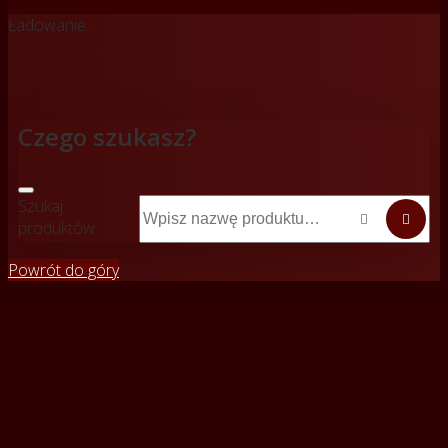
Ładowanie...
Czego szukasz?
Szukaj


produktów
Powrót do góry