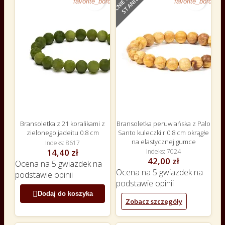
E
favorite_border
favorite_border
Bransoletka z 21 koralikami z
Bransoletka peruwiańska z Palo
zielonego jadeitu 0.8 cm
Santo kuleczki r 0.8 cm okrągłe
na elastycznej gumce
Indeks
8617
14,40 zł
Indeks
7024
42,00 zł
Ocena
na 5 gwiazdek na
Ocena
na 5 gwiazdek na
podstawie
opinii
podstawie
opinii

Dodaj do koszyka
Zobacz szczegóły