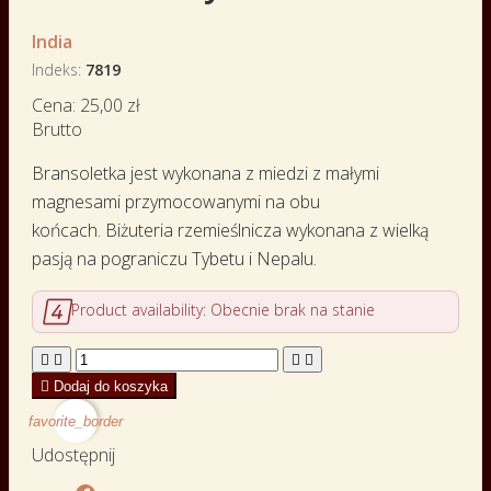
India
Indeks
7819
Cena:
25,00 zł
Brutto
Bransoletka jest wykonana z miedzi z małymi
magnesami przymocowanymi na obu
końcach. Biżuteria rzemieślnicza wykonana z wielką
pasją na pograniczu Tybetu i Nepalu.

Product availability:
Obecnie brak na stanie





Dodaj do koszyka
favorite_border
Udostępnij