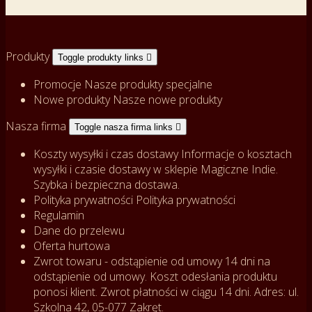
Produkty
Toggle produkty links

Promocje
Nasze produkty specjalne
Nowe produkty
Nasze nowe produkty
Nasza firma
Toggle nasza firma links

Koszty wysyłki i czas dostawy
Informacje o kosztach
wysyłki i czasie dostawy w sklepie Magiczne Indie.
Szybka i bezpieczna dostawa.
Polityka prywatności
Polityka prywatności
Regulamin
Dane do przelewu
Oferta hurtowa
Zwrot towaru - odstąpienie od umowy
14 dni na
odstąpienie od umowy. Koszt odesłania produktu
ponosi klient. Zwrot płatności w ciągu 14 dni. Adres: ul.
Szkolna 42, 05-077 Zakręt.