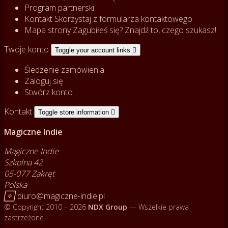
Program partnerski
Kontakt
Skorzystaj z formularza kontaktowego
Mapa strony
Zagubiłeś się? Znajdź to, czego szukasz!
Twoje konto
Toggle your account links

Śledzenie zamówienia
Zaloguj się
Stwórz konto
Kontakt
Toggle store information

Magiczne Indie
Magiczne Indie
Szkolna 42
05-077 Zakręt
Polska

biuro@magiczne-indie.pl
© Copyright 2010 – 2026
NDX Group
— Wszelkie prawa
zastrzeżone