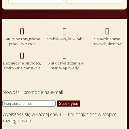



Naturalne i oryginalne
Szybka wysyłka w 24h
Sprawdź opinie
produkty z Indii
naszych klientów


Bezpieczne płatności,
16 lat doświadczenia w
szyfrowane transakcje
branży Ajurwedy
Nowości i promocje na e-mail
Wypiszesz się w każdej chwili — link znajdziesz w stopce
każdego maila.