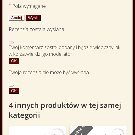
*
Pola wymagane
Anuluj
Wyślij
Recenzja została wysłana
Twój komentarz został dodany i będzie widoczny jak
tylko zatwierdzi go moderator.
OK
Twoja recenzja nie może być wysłana
OK
4 innych produktów w tej samej
kategorii
O
B
E
C
N
I
E
B
R
A
K
N
A
S
T
A
N
I