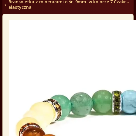
Bransoletka z minerałami o śr. 9mm. w kolorze 7 Czakr -
elastyczna