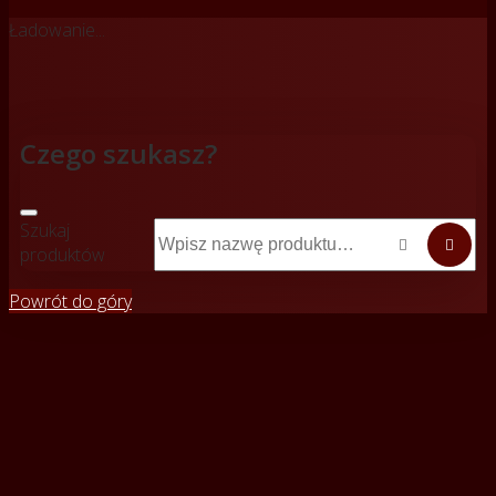
Ładowanie...
Czego szukasz?
Szukaj


produktów
Powrót do góry