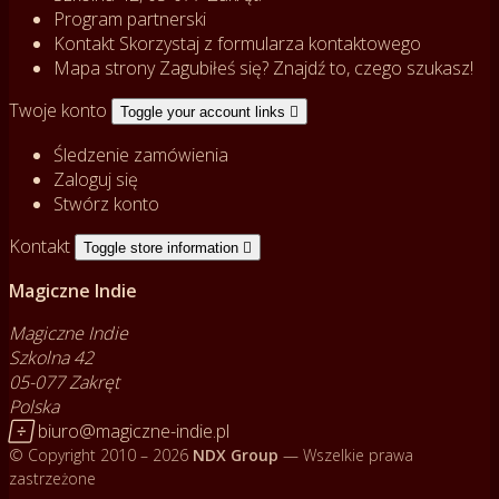
Program partnerski
Kontakt
Skorzystaj z formularza kontaktowego
Mapa strony
Zagubiłeś się? Znajdź to, czego szukasz!
Twoje konto
Toggle your account links

Śledzenie zamówienia
Zaloguj się
Stwórz konto
Kontakt
Toggle store information

Magiczne Indie
Magiczne Indie
Szkolna 42
05-077 Zakręt
Polska

biuro@magiczne-indie.pl
© Copyright 2010 – 2026
NDX Group
— Wszelkie prawa
zastrzeżone