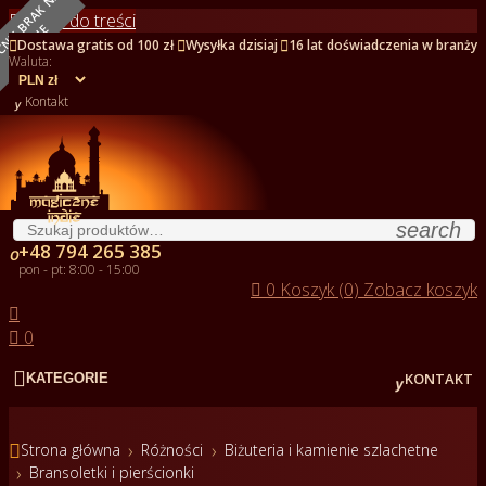
O
B
E
C
N
I
E
B
R
A
K
N
A
S
T
A
N
I
Przejdź do treści
E



Dostawa gratis od 100 zł
Wysyłka dzisiaj
16 lat doświadczenia w branży
Waluta:

Kontakt
search
+48 794 265 385

pon - pt: 8:00 - 15:00

0
Koszyk (0)
Zobacz koszyk


0


KONTAKT
KATEGORIE

Strona główna
Różności
Biżuteria i kamienie szlachetne
Bransoletki i pierścionki