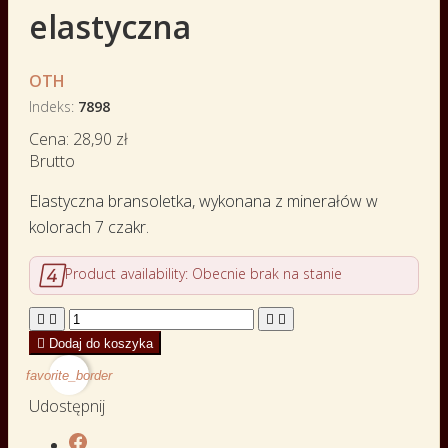
elastyczna
OTH
Indeks
7898
Cena:
28,90 zł
Brutto
Elastyczna bransoletka, wykonana z minerałów w
kolorach 7 czakr.

Product availability:
Obecnie brak na stanie





Dodaj do koszyka
favorite_border
Udostępnij