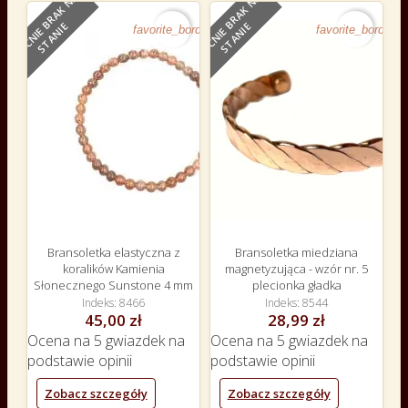
O
B
E
C
N
I
E
B
R
A
K
N
A
S
T
A
N
I
O
B
E
C
N
I
E
B
R
A
K
N
A
S
T
A
N
I
E
E
favorite_border
favorite_border
Bransoletka elastyczna z
Bransoletka miedziana
koralików Kamienia
magnetyzująca - wzór nr. 5
Słonecznego Sunstone 4 mm
plecionka gładka
Indeks
8466
Indeks
8544
45,00 zł
28,99 zł
Ocena
na 5 gwiazdek na
Ocena
na 5 gwiazdek na
podstawie
opinii
podstawie
opinii
Zobacz szczegóły
Zobacz szczegóły