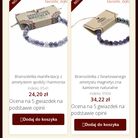
favorite_border
favorite_border
Bransoletka manifestacji z
Bransoletka z fasetowanego
ametystem spokój i harmonia
ametystu magnetyczna
kamienie naturalne
Indeks
9541
24,20 zł
Indeks
9506
34,22 zł
Ocena
na 5 gwiazdek na
Ocena
na 5 gwiazdek na
podstawie
opinii
podstawie
opinii

Dodaj do koszyka

Dodaj do koszyka