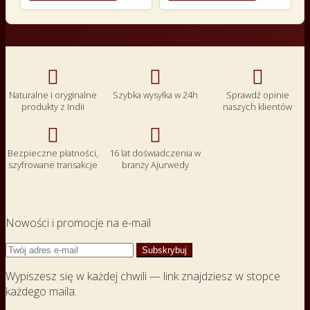



Naturalne i oryginalne
Szybka wysyłka w 24h
Sprawdź opinie
produkty z Indii
naszych klientów


Bezpieczne płatności,
16 lat doświadczenia w
szyfrowane transakcje
branży Ajurwedy
Nowości i promocje na e-mail
Wypiszesz się w każdej chwili — link znajdziesz w stopce
każdego maila.