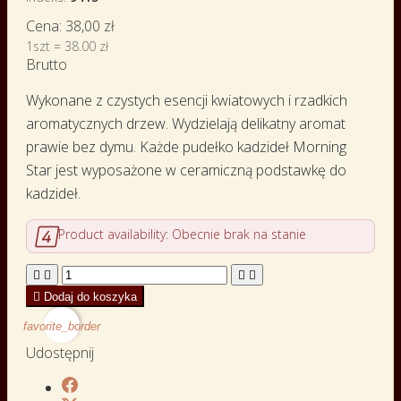
Cena:
38,00 zł
1szt = 38.00 zł
Brutto
Wykonane z czystych esencji kwiatowych i rzadkich
aromatycznych drzew. Wydzielają delikatny aromat
prawie bez dymu. Każde pudełko kadzideł Morning
Star jest wyposażone w ceramiczną podstawkę do
kadzideł.

Product availability:
Obecnie brak na stanie





Dodaj do koszyka
favorite_border
Udostępnij