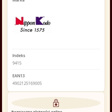
Indeks
9415
EAN13
4902125169005
Bezpieczne płatności online