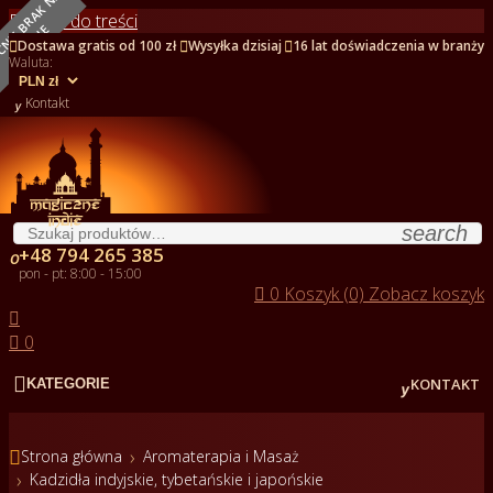
O
B
E
C
N
I
E
B
R
A
K
N
A
S
T
A
N
I
Przejdź do treści
NOWY
E



Dostawa gratis od 100 zł
Wysyłka dzisiaj
16 lat doświadczenia w branży
Waluta:

Kontakt
search
+48 794 265 385

pon - pt: 8:00 - 15:00

0
Koszyk (0)
Zobacz koszyk


0


KONTAKT
KATEGORIE

Strona główna
Aromaterapia i Masaż
Kadzidła indyjskie, tybetańskie i japońskie