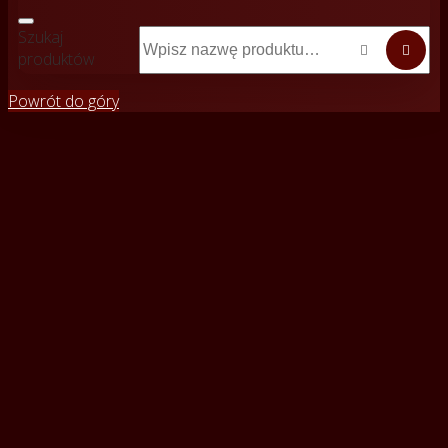
Szukaj


produktów
Powrót do góry