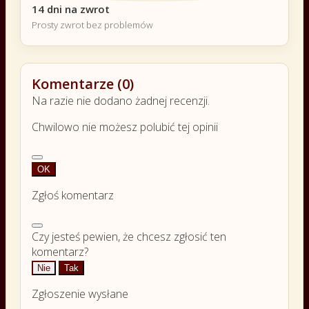
14 dni na zwrot
Prosty zwrot bez problemów
Komentarze (0)
Na razie nie dodano żadnej recenzji.
Chwilowo nie możesz polubić tej opinii
OK
Zgłoś komentarz
Czy jesteś pewien, że chcesz zgłosić ten
komentarz?
Nie
Tak
Zgłoszenie wysłane