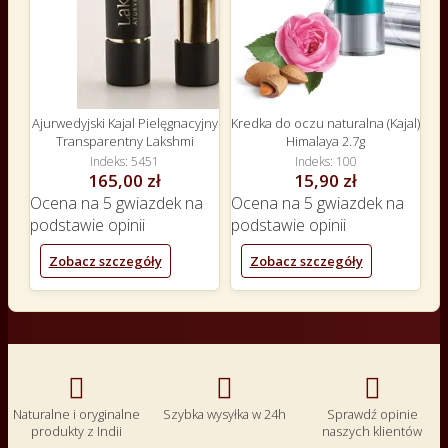
Ajurwedyjski Kajal Pielęgnacyjny
Kredka do oczu naturalna (Kajal)
Transparentny Lakshmi
Himalaya 2.7g
Indeks
5451
Indeks
100
165,00 zł
15,90 zł
Ocena
na 5 gwiazdek na
Ocena
na 5 gwiazdek na
podstawie
opinii
podstawie
opinii
Zobacz szczegóły
Zobacz szczegóły



Naturalne i oryginalne
Szybka wysyłka w 24h
Sprawdź opinie
produkty z Indii
naszych klientów