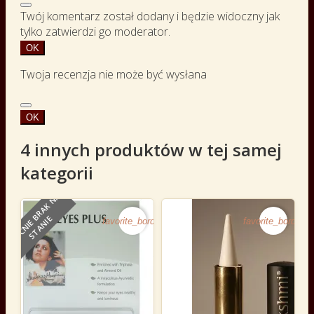
Twój komentarz został dodany i będzie widoczny jak
tylko zatwierdzi go moderator.
OK
Twoja recenzja nie może być wysłana
OK
4 innych produktów w tej samej
kategorii
O
B
E
C
N
I
E
B
R
A
K
N
A
S
T
A
N
I
E
favorite_border
favorite_border