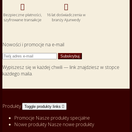


Bezpieczne płatności,
16 lat doświadczenia w
szyfrowane transakcje
branży Ajurwedy
Nowości i promocje na e-mail
Wypiszesz się w każdej chwili — link znajdziesz w stopce
każdego maila.
Produkty
Toggle produkty links

Promocje
Nasze produkty specjalne
Nowe produkty
Nasze nowe produkty