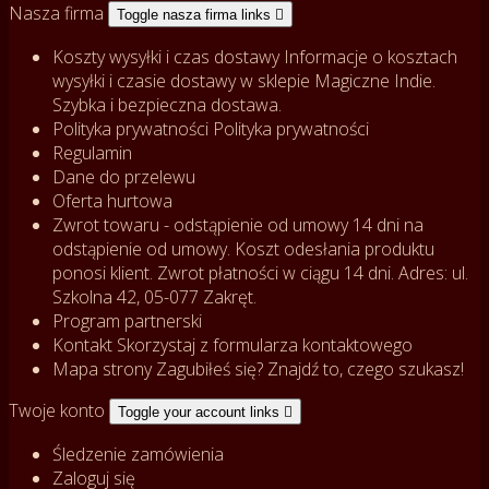
Nasza firma
Toggle nasza firma links

Koszty wysyłki i czas dostawy
Informacje o kosztach
wysyłki i czasie dostawy w sklepie Magiczne Indie.
Szybka i bezpieczna dostawa.
Polityka prywatności
Polityka prywatności
Regulamin
Dane do przelewu
Oferta hurtowa
Zwrot towaru - odstąpienie od umowy
14 dni na
odstąpienie od umowy. Koszt odesłania produktu
ponosi klient. Zwrot płatności w ciągu 14 dni. Adres: ul.
Szkolna 42, 05-077 Zakręt.
Program partnerski
Kontakt
Skorzystaj z formularza kontaktowego
Mapa strony
Zagubiłeś się? Znajdź to, czego szukasz!
Twoje konto
Toggle your account links

Śledzenie zamówienia
Zaloguj się