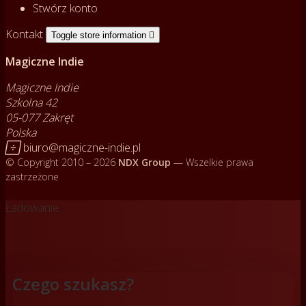
Stwórz konto
Kontakt
Toggle store information

Magiczne Indie
Magiczne Indie
Szkolna 42
05-077 Zakręt
Polska

biuro@magiczne-indie.pl
© Copyright 2010 – 2026
NDX Group
— Wszelkie prawa
zastrzeżone
Ładowanie...
Czego szukasz?