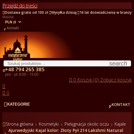
Przejdź do treści



Dostawa gratis od 100 zł
Wysyłka dzisiaj
16 lat doświadczenia w branży
Waluta:

Kontakt
search
+48 794 265 385

pon - pt: 8:00 - 15:00

0
Koszyk (0)
Zobacz koszyk


0


KONTAKT
KATEGORIE

Strona główna
Kosmetyki
Pielęgnacja okolic oczu
Kajale
Ajurwedyjski Kajal kolor: Złoty Pył 214 Lakshmi Natural