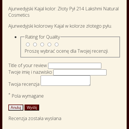
Ajurwedyjski Kajal kolor: Złoty Pył 214 Lakshmi Natural
Cosmetics
Ajurwedyjski kolorowy Kajal w kolorze złotego pyłu.
Rating for
Quality
Proszę wybrać ocenę dla Twojej recenzji.
Title of your review
Twoje imię i nazwisko
Twoja recenzja
*
Pola wymagane
Anuluj
Wyślij
Recenzja została wysłana