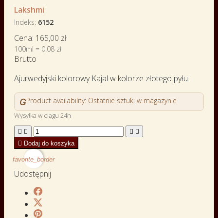
Lakshmi
Indeks
6152
Cena:
165,00 zł
100ml = 0.08 zł
Brutto
Ajurwedyjski kolorowy Kajal w kolorze złotego pyłu.

Product availability:
Ostatnie sztuki w magazynie
Wysyłka w ciągu 24h





Dodaj do koszyka
favorite_border
Udostępnij