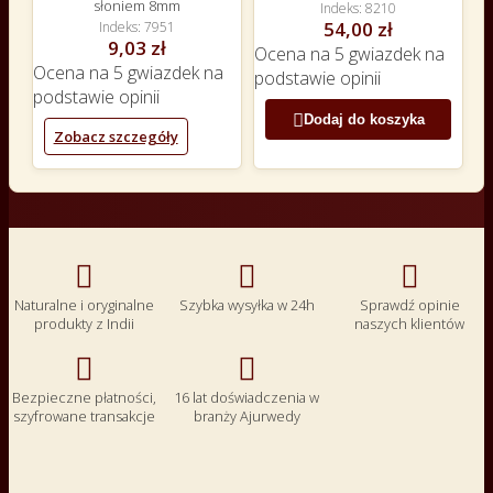
słoniem 8mm
Indeks
8210
54,00 zł
Indeks
7951
9,03 zł
Ocena
na 5 gwiazdek na
Ocena
na 5 gwiazdek na
podstawie
opinii
podstawie
opinii

Dodaj do koszyka
Zobacz szczegóły



Naturalne i oryginalne
Szybka wysyłka w 24h
Sprawdź opinie
produkty z Indii
naszych klientów


Bezpieczne płatności,
16 lat doświadczenia w
szyfrowane transakcje
branży Ajurwedy