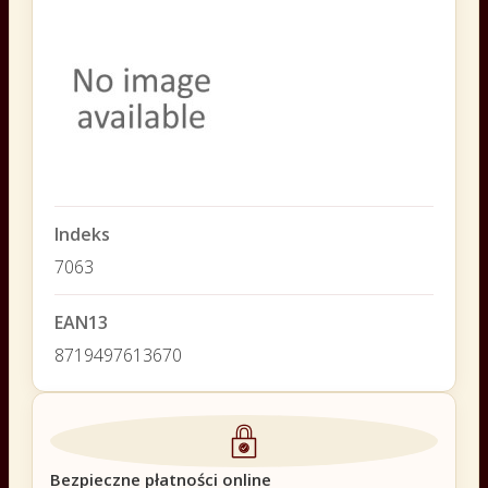
Indeks
7063
EAN13
8719497613670
Bezpieczne płatności online