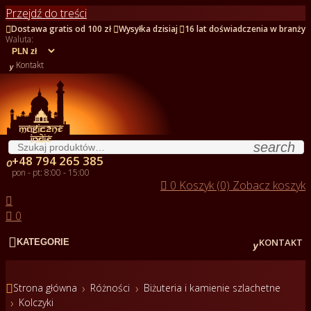
Przejdź do treści



Dostawa gratis od 100 zł
Wysyłka dzisiaj
16 lat doświadczenia w branży
Waluta:

Kontakt
search
+48 794 265 385

pon - pt: 8:00 - 15:00

0
Koszyk (0)
Zobacz koszyk


0


KONTAKT
KATEGORIE

Strona główna
Różności
Biżuteria i kamienie szlachetne
Kolczyki