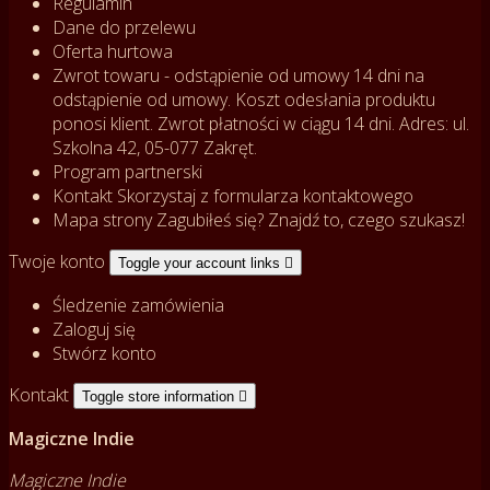
Regulamin
Dane do przelewu
Oferta hurtowa
Zwrot towaru - odstąpienie od umowy
14 dni na
odstąpienie od umowy. Koszt odesłania produktu
ponosi klient. Zwrot płatności w ciągu 14 dni. Adres: ul.
Szkolna 42, 05-077 Zakręt.
Program partnerski
Kontakt
Skorzystaj z formularza kontaktowego
Mapa strony
Zagubiłeś się? Znajdź to, czego szukasz!
Twoje konto
Toggle your account links

Śledzenie zamówienia
Zaloguj się
Stwórz konto
Kontakt
Toggle store information

Magiczne Indie
Magiczne Indie