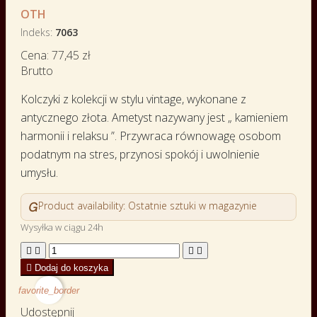
OTH
Indeks
7063
Cena:
77,45 zł
Brutto
Kolczyki z kolekcji w stylu vintage, wykonane z
antycznego złota. Ametyst nazywany jest „ kamieniem
harmonii i relaksu ”. Przywraca równowagę osobom
podatnym na stres, przynosi spokój i uwolnienie
umysłu.

Product availability:
Ostatnie sztuki w magazynie
Wysyłka w ciągu 24h





Dodaj do koszyka
favorite_border
Udostępnij