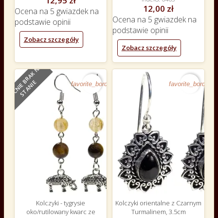
12,95 zł
12,00 zł
Ocena
na 5 gwiazdek na
Ocena
na 5 gwiazdek na
podstawie
opinii
podstawie
opinii
Zobacz szczegóły
Zobacz szczegóły
O
B
E
C
N
I
E
B
R
A
K
N
A
S
T
A
N
I
E
favorite_border
favorite_border
Kolczyki - tygrysie
Kolczyki orientalne z Czarnym
oko/rutilowany kwarc ze
Turmalinem, 3.5cm