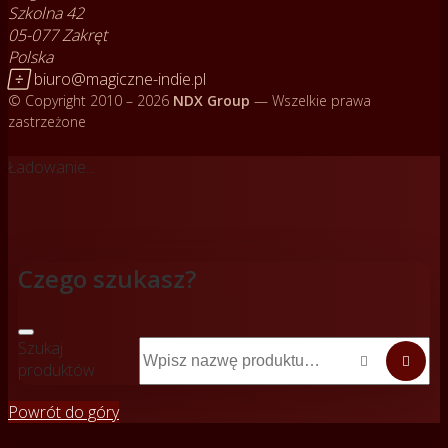
Szkolna 42
05-077 Zakręt
Polska

biuro@magiczne-indie.pl
© Copyright 2010 – 2026
NDX Group
— Wszelkie prawa
zastrzeżone
Ładowanie...
Czego szukasz?
Szukaj


produktów
Powrót do góry