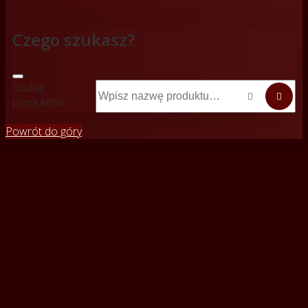
Czego szukasz?
Szukaj


produktów
Powrót do góry