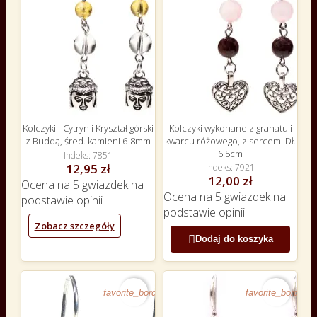
Kolczyki - Cytryn i Kryształ górski
Kolczyki wykonane z granatu i
z Buddą, śred. kamieni 6-8mm
kwarcu różowego, z sercem. Dł.
6.5cm
Indeks
7851
12,95 zł
Indeks
7921
12,00 zł
Ocena
na 5 gwiazdek na
Ocena
na 5 gwiazdek na
podstawie
opinii
podstawie
opinii
Zobacz szczegóły

Dodaj do koszyka
favorite_border
favorite_border