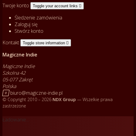
Twoje konto
Toggle your account links

Śledzenie zamówienia
Zaloguj się
Stwórz konto
Kontakt
Toggle store information

Magiczne Indie
Magiczne Indie
Szkolna 42
05-077 Zakręt
Polska

biuro@magiczne-indie.pl
© Copyright 2010 – 2026
NDX Group
— Wszelkie prawa
zastrzeżone
Ładowanie...