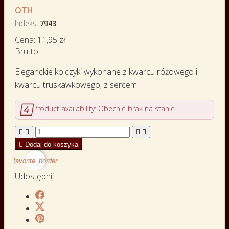
OTH
Indeks
7943
Cena:
11,95 zł
Brutto
Eleganckie kolczyki wykonane z kwarcu różowego i
kwarcu truskawkowego, z sercem.

Product availability:
Obecnie brak na stanie





Dodaj do koszyka
favorite_border
Udostępnij