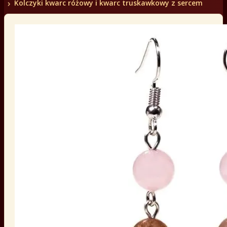
Kolczyki kwarc różowy i kwarc truskawkowy z sercem