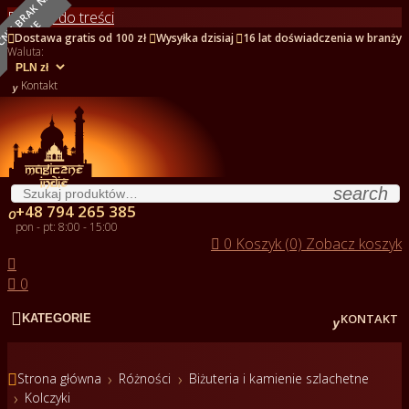
O
B
E
C
N
I
E
B
R
A
K
N
A
S
T
A
N
I
Przejdź do treści
E



Dostawa gratis od 100 zł
Wysyłka dzisiaj
16 lat doświadczenia w branży
Waluta:

Kontakt
search
+48 794 265 385

pon - pt: 8:00 - 15:00

0
Koszyk (0)
Zobacz koszyk


0


KONTAKT
KATEGORIE

Strona główna
Różności
Biżuteria i kamienie szlachetne
Kolczyki