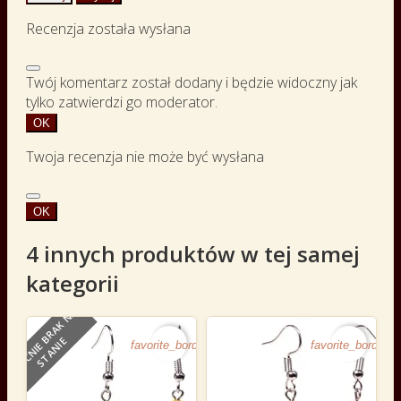
Recenzja została wysłana
Twój komentarz został dodany i będzie widoczny jak
tylko zatwierdzi go moderator.
OK
Twoja recenzja nie może być wysłana
OK
4 innych produktów w tej samej
kategorii
O
B
E
C
N
I
E
B
R
A
K
N
A
S
T
A
N
I
E
favorite_border
favorite_border