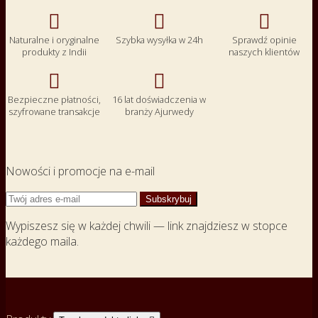



Naturalne i oryginalne
Szybka wysyłka w 24h
Sprawdź opinie
produkty z Indii
naszych klientów


Bezpieczne płatności,
16 lat doświadczenia w
szyfrowane transakcje
branży Ajurwedy
Nowości i promocje na e-mail
Wypiszesz się w każdej chwili — link znajdziesz w stopce
każdego maila.