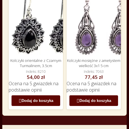
Kolczyki orientalne z Czarnym
Kolczyki mosiężne z ametystem
Turmalinem, 3.5cm
wielkość 3x1 5 cm
Indeks
8210
Indeks
7063
54,00 zł
77,45 zł
Ocena
na 5 gwiazdek na
Ocena
na 5 gwiazdek na
podstawie
opinii
podstawie
opinii


Dodaj do koszyka
Dodaj do koszyka