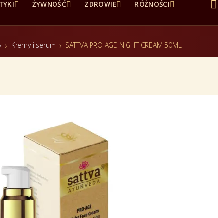





TYKI
ŻYWNOŚĆ
ZDROWIE
RÓŻNOŚCI
y
Kremy i serum
SATTVA PRO AGE NIGHT CREAM 50ML