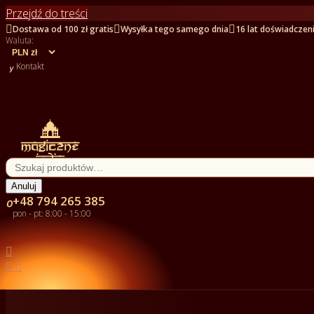
Przejdź do treści



Dostawa od 100 zł gratis
Wysyłka tego samego dnia
16 lat doświadczen
Waluta:

Kontakt
Anuluj
+48 794 265 385

pon - pt: 8:00 - 15:00


0

Kontakt

Kategorie