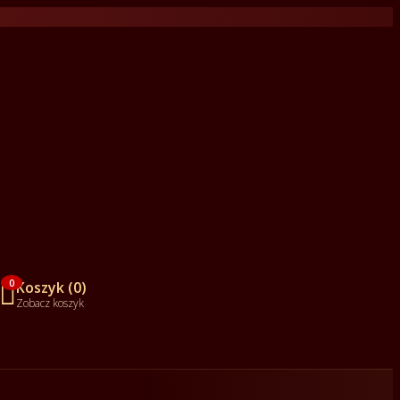

0
Koszyk (0)
Zobacz koszyk