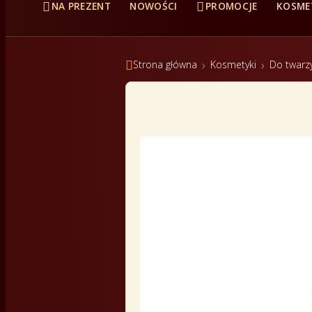


NA PREZENT
NOWOŚCI
PROMOCJE
KOSME

Strona główna
Kosmetyki
Do twarz