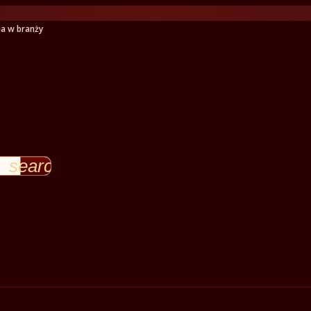
ia w branży
search