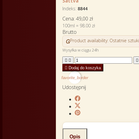
Sattva
Indeks
8844
Cena:
49,00 zł
100ml = 98.00 zł
Brutto

Product availability:
Ostatnie sztuk
Wysyłka w ciągu 24h




Dodaj do koszyka
favorite_border
Udostępnij
Opis