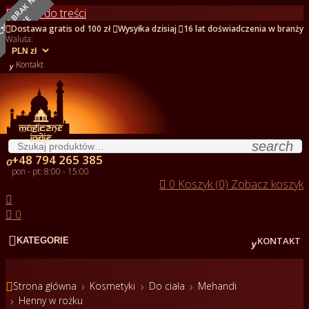
O
B
E
C
N
I
E
B
R
A
K
N
A
S
T
A
N
I
Przejdź do treści
E



Dostawa gratis od 100 zł
Wysyłka dzisiaj
16 lat doświadczenia w branży
Waluta:

Kontakt
search
+48 794 265 385

pon - pt: 8:00 - 15:00

0
Koszyk (0)
Zobacz koszyk


0


KONTAKT
KATEGORIE

Strona główna
Kosmetyki
Do ciała
Mehandi
Henny w rożku