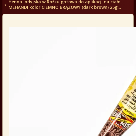
Henna Indyjska w Rożku gotowa do aplikacji na ciało
MEHANDI kolor CIEMNO BRĄZOWY (dark brown) 25g
Golecha