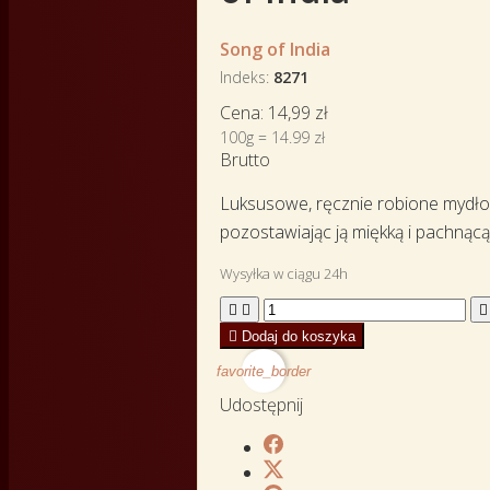
Song of India
Indeks
8271
Cena:
14,99 zł
100g = 14.99 zł
Brutto
Luksusowe, ręcznie robione mydło g
pozostawiając ją miękką i pachnącą
Wysyłka w ciągu 24h




Dodaj do koszyka
favorite_border
Udostępnij