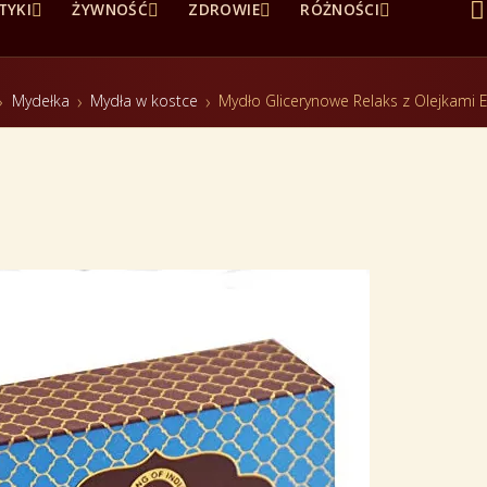





TYKI
ŻYWNOŚĆ
ZDROWIE
RÓŻNOŚCI
Mydełka
Mydła w kostce
Mydło Glicerynowe Relaks z Olejkami E