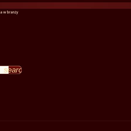
ia w branży
search