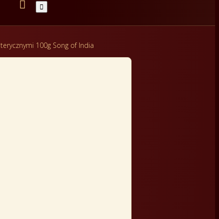


terycznymi 100g Song of India