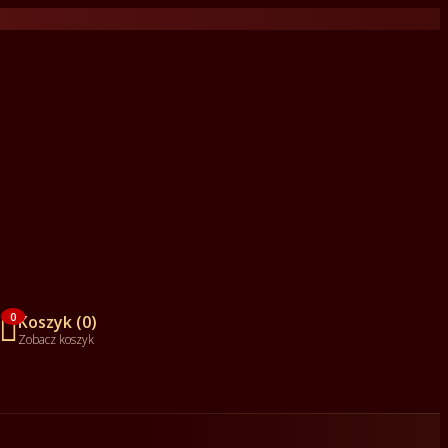

0
Koszyk (0)
Zobacz koszyk