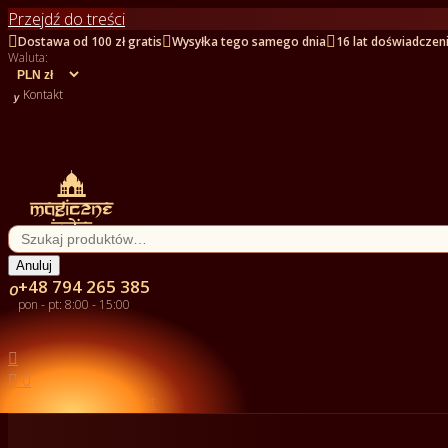
Przejdź do treści



Dostawa od 100 zł gratis
Wysyłka tego samego dnia
16 lat doświadczen
Waluta:

Kontakt
Anuluj
+48 794 265 385

pon - pt: 8:00 - 15:00


0

Kontakt

Kategorie