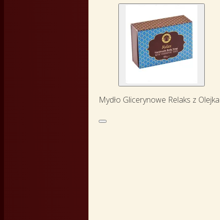
Mydło Glicerynowe Relaks z Olejka