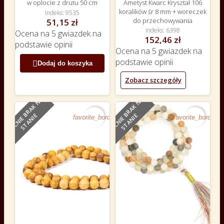
w oplocie z drutu 50 cm
Ametyst Kwarc Kryształ 106
koralików śr 8 mm + woreczek
Indeks
9535
do przechowywania
51,15 zł
Indeks
6398
Ocena
na 5 gwiazdek na
152,46 zł
podstawie
opinii
Ocena
na 5 gwiazdek na
podstawie
opinii

Dodaj do koszyka
Zobacz szczegóły
O
B
E
C
N
I
E
B
R
A
K
N
A
S
T
A
N
I
O
B
E
C
N
I
E
B
R
A
K
N
A
S
T
A
N
I
E
E
favorite_border
favorite_border