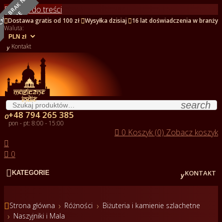
O
B
E
C
N
I
E
B
R
A
K
N
A
S
T
A
N
I
Przejdź do treści
E



Dostawa gratis od 100 zł
Wysyłka dzisiaj
16 lat doświadczenia w branży
Waluta:

Kontakt
search
+48 794 265 385

pon - pt: 8:00 - 15:00

0
Koszyk (0)
Zobacz koszyk


0


KONTAKT
KATEGORIE

Strona główna
Różności
Biżuteria i kamienie szlachetne
Naszyjniki i Mala