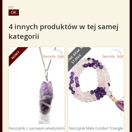
OK
4 innych produktów w tej samej
kategorii
O
B
E
C
N
I
E
B
R
A
K
N
A
S
T
A
N
I
NOWY
E
favorite_border
favorite_border
Naszyjnik z surowym ametystem
Naszyjnik Mala Golden Triangle