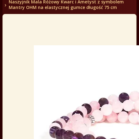
Naszyjnik Mala Różowy Kwarc i Ametyst z symbolem
Mantry OHM na elastycznej gumce długość 75 cm