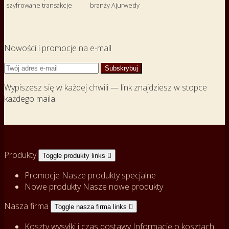
szyfrowane transakcje
branży Ajurwedy
Nowości i promocje na e-mail
Wypiszesz się w każdej chwili — link znajdziesz w stopce
każdego maila.
Produkty
Toggle produkty links

Promocje
Nasze produkty specjalne
Nowe produkty
Nasze nowe produkty
Nasza firma
Toggle nasza firma links

Koszty wysyłki i czas dostawy
Informacje o kosztach