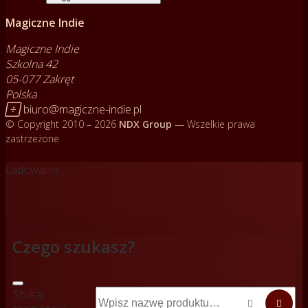
Magiczne Indie
Magiczne Indie
Szkolna 42
05-077 Zakręt
Polska

biuro@magiczne-indie.pl
© Copyright 2010 – 2026
NDX Group
— Wszelkie prawa
zastrzeżone
Ładowanie...
Czego szukasz?
Szukaj

