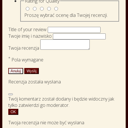
Rating for
Quality
Proszę wybrać ocenę dla Twojej recenzji.
Title of your review
Twoje imię i nazwisko
Twoja recenzja
*
Pola wymagane
Anuluj
Wyślij
Recenzja została wysłana
Twój komentarz został dodany i będzie widoczny jak
tylko zatwierdzi go moderator.
OK
Twoja recenzja nie może być wysłana