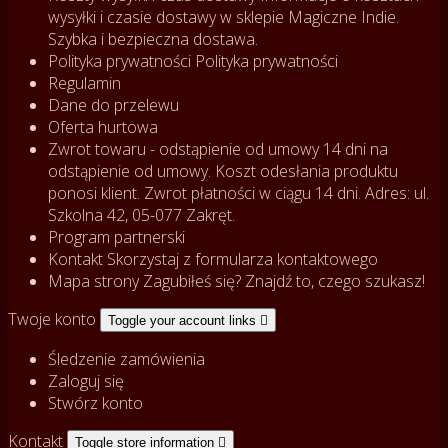
wysyłki i czasie dostawy w sklepie Magiczne Indie.
Szybka i bezpieczna dostawa.
Polityka prywatności
Polityka prywatności
Regulamin
Dane do przelewu
Oferta hurtowa
Zwrot towaru - odstąpienie od umowy
14 dni na
odstąpienie od umowy. Koszt odesłania produktu
ponosi klient. Zwrot płatności w ciągu 14 dni. Adres: ul.
Szkolna 42, 05-077 Zakręt.
Program partnerski
Kontakt
Skorzystaj z formularza kontaktowego
Mapa strony
Zagubiłeś się? Znajdź to, czego szukasz!
Twoje konto
Toggle your account links

Śledzenie zamówienia
Zaloguj się
Stwórz konto
Kontakt
Toggle store information
