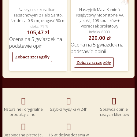
Naszyjnik z koralikami
Naszyjnik Mala Kamień
zapachowymi z Palo Santo,
Księżycowy Moonstone AA
średnica 0.8 cm, długość 50cm
jakość, 108 koralików +
woreczek brokatowy
Indeks
7149
105,47 zł
Indeks
8000
220,00 zł
Ocena
na 5 gwiazdek na
Ocena
na 5 gwiazdek na
podstawie
opinii
podstawie
opinii
Zobacz szczegóły
Zobacz szczegóły



Naturalne i oryginalne
Szybka wysyłka w 24h
Sprawdź opinie
produkty z Indii
naszych klientów


Bezpieczne płatności,
16 lat doświadczenia w