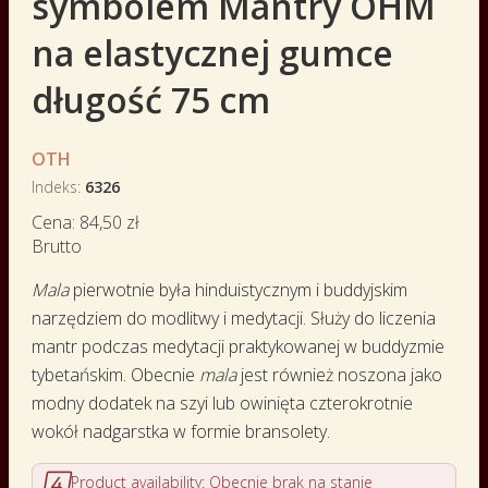
symbolem Mantry OHM
na elastycznej gumce
długość 75 cm
OTH
Indeks
6326
Cena:
84,50 zł
Brutto
Mala
pierwotnie była hinduistycznym i buddyjskim
narzędziem do modlitwy i medytacji. Służy do liczenia
mantr podczas medytacji praktykowanej w buddyzmie
tybetańskim. Obecnie
mala
jest również noszona jako
modny dodatek na szyi lub owinięta czterokrotnie
wokół nadgarstka w formie bransolety.

Product availability:
Obecnie brak na stanie