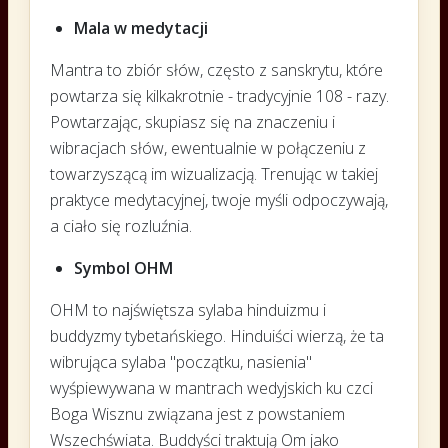
Mala w medytacji
Mantra to zbiór słów, często z sanskrytu, które
powtarza się kilkakrotnie - tradycyjnie 108 - razy.
Powtarzając, skupiasz się na znaczeniu i
wibracjach słów, ewentualnie w połączeniu z
towarzyszącą im wizualizacją. Trenując w takiej
praktyce medytacyjnej, twoje myśli odpoczywają,
a ciało się rozluźnia.
Symbol OHM
OHM to najświętsza sylaba hinduizmu i
buddyzmy tybetańskiego. Hinduiści wierzą, że ta
wibrująca sylaba "początku, nasienia"
wyśpiewywana w mantrach wedyjskich ku czci
Boga Wisznu związana jest z powstaniem
Wszechświata. Buddyści traktują Om jako