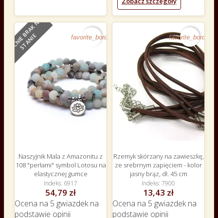
Zobacz szczegóły
O
B
E
C
N
I
E
B
R
A
K
N
A
S
T
A
N
I
E
favorite_border
favorite_border
Naszyjnik Mala z Amazonitu z
Rzemyk skórzany na zawieszkę,
108 "perłami" symbol Lotosu na
ze srebrnym zapięciem - kolor
elastycznej gumce
jasny brąz, dł. 45 cm
Indeks
6917
Indeks
7900
54,79 zł
13,43 zł
Ocena
na 5 gwiazdek na
Ocena
na 5 gwiazdek na
podstawie
opinii
podstawie
opinii