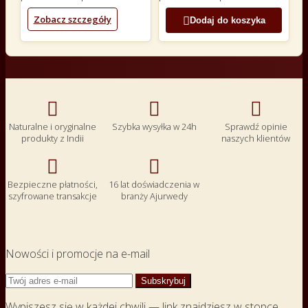
Zobacz szczegóły

Dodaj do koszyka



Naturalne i oryginalne
Szybka wysyłka w 24h
Sprawdź opinie
produkty z Indii
naszych klientów


Bezpieczne płatności,
16 lat doświadczenia w
szyfrowane transakcje
branży Ajurwedy
Nowości i promocje na e-mail
Wypiszesz się w każdej chwili — link znajdziesz w stopce