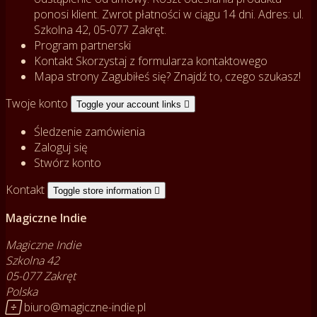
ponosi klient. Zwrot płatności w ciągu 14 dni. Adres: ul.
Szkolna 42, 05-077 Zakręt.
Program partnerski
Kontakt
Skorzystaj z formularza kontaktowego
Mapa strony
Zagubiłeś się? Znajdź to, czego szukasz!
Twoje konto
Toggle your account links

Śledzenie zamówienia
Zaloguj się
Stwórz konto
Kontakt
Toggle store information

Magiczne Indie
Magiczne Indie
Szkolna 42
05-077 Zakręt
Polska

biuro@magiczne-indie.pl