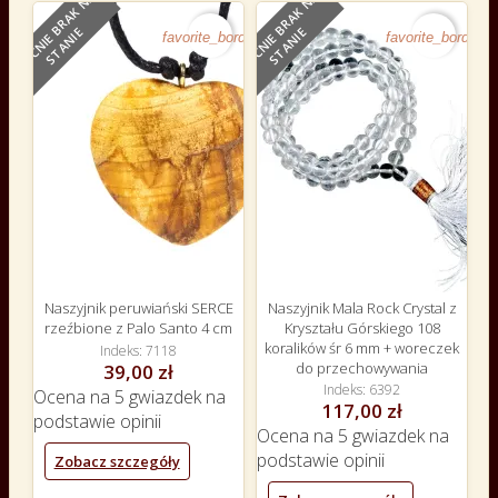
O
B
E
C
N
I
E
B
R
A
K
N
A
S
T
A
N
I
O
B
E
C
N
I
E
B
R
A
K
N
A
S
T
A
N
I
E
E
favorite_border
favorite_border
Naszyjnik peruwiański SERCE
Naszyjnik Mala Rock Crystal z
rzeźbione z Palo Santo 4 cm
Kryształu Górskiego 108
koralików śr 6 mm + woreczek
Indeks
7118
do przechowywania
39,00 zł
Indeks
6392
Ocena
na 5 gwiazdek na
117,00 zł
podstawie
opinii
Ocena
na 5 gwiazdek na
podstawie
opinii
Zobacz szczegóły