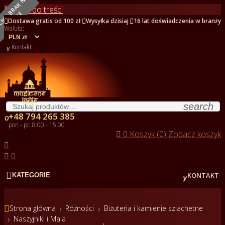
O
B
E
C
N
I
E
B
R
A
K
N
A
S
T
A
N
I
Przejdź do treści
E



Dostawa gratis od 100 zł
Wysyłka dzisiaj
16 lat doświadczenia w branży
Waluta:

Kontakt
search
+48 794 265 385

pon - pt: 8:00 - 15:00

0
Koszyk (0)
Zobacz koszyk


0


KONTAKT
KATEGORIE

Strona główna
Różności
Biżuteria i kamienie szlachetne
Naszyjniki i Mala