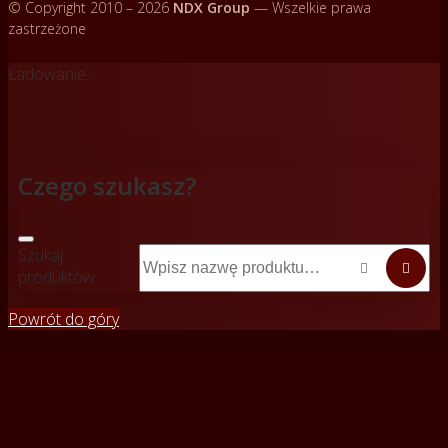
© Copyright 2010 – 2026
NDX Group
— Wszelkie prawa
zastrzeżone
Ładowanie...
Czego szukasz?
Szukaj


produktów
Powrót do góry