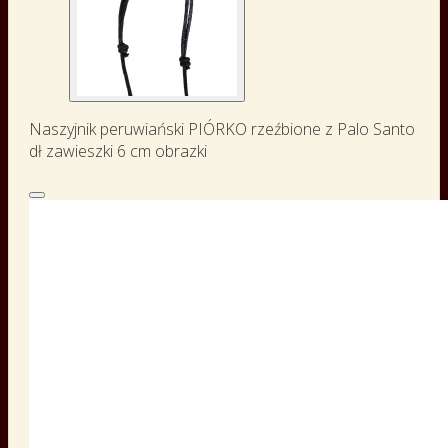
Naszyjnik peruwiański PIÓRKO rzeźbione z Palo Santo
dł zawieszki 6 cm obrazki