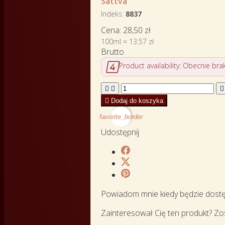
Sattva
Indeks
8837
Cena:
28,50 zł
100ml = 13.57 zł
Brutto

Product availability:
Obecnie brak




Dodaj do koszyka
favorite_border
Udostępnij
Powiadom mnie kiedy będzie dost
Zainteresował Cię ten produkt? Zo