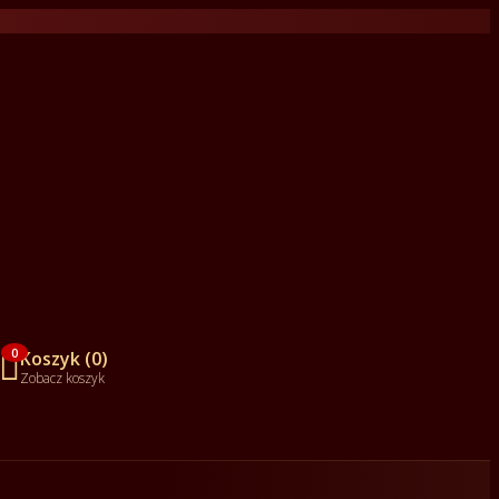

0
Koszyk (0)
Zobacz koszyk