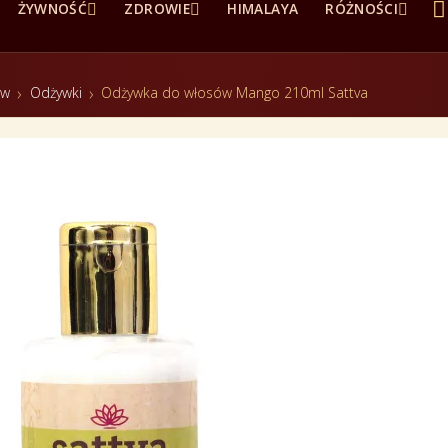




ŻYWNOŚĆ
ZDROWIE
HIMALAYA
RÓŻNOŚCI
ów
Odżywki
Odżywka do włosów Mango 210ml Sattva