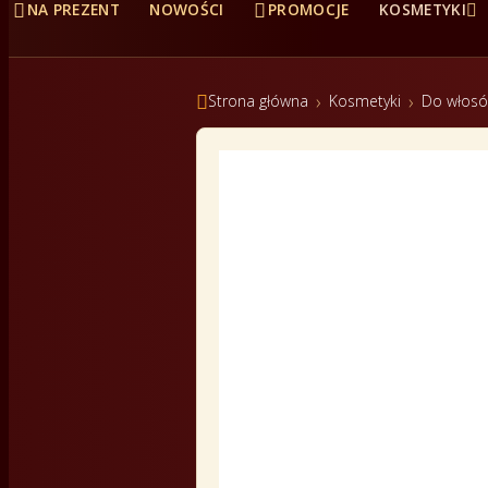



NA PREZENT
NOWOŚCI
PROMOCJE
KOSMETYKI

Strona główna
Kosmetyki
Do włos