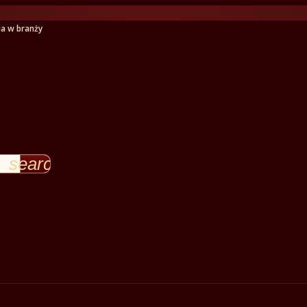
ia w branży
search