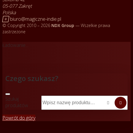
05-077 Zakręt
Polska

biuro@magiczne-indie.pl
© Copyright 2010 – 2026
NDX Group
— Wszelkie prawa
zastrzeżone
Ładowanie...
Czego szukasz?
Szukaj


produktów
Powrót do góry