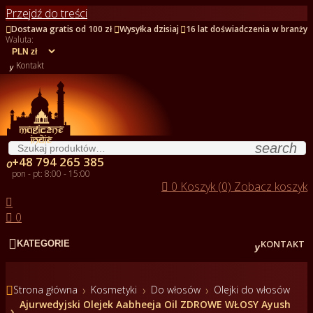
Przejdź do treści



Dostawa gratis od 100 zł
Wysyłka dzisiaj
16 lat doświadczenia w branży
Waluta:

Kontakt
search
+48 794 265 385

pon - pt: 8:00 - 15:00

0
Koszyk (0)
Zobacz koszyk


0


KONTAKT
KATEGORIE

Strona główna
Kosmetyki
Do włosów
Olejki do włosów
Ajurwedyjski Olejek Aabheeja Oil ZDROWE WŁOSY Ayush