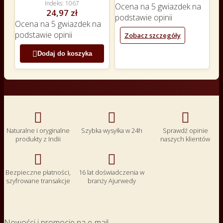
Indeks
1067
Ocena
na 5 gwiazdek na
24,97 zł
podstawie
opinii
Ocena
na 5 gwiazdek na
podstawie
opinii
Zobacz szczegóły

Dodaj do koszyka



Naturalne i oryginalne
Szybka wysyłka w 24h
Sprawdź opinie
produkty z Indii
naszych klientów


Bezpieczne płatności,
16 lat doświadczenia w
szyfrowane transakcje
branży Ajurwedy
Nowości i promocje na e-mail