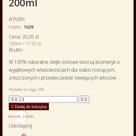
200ml
AYUSH
Indeks
1029
Cena:
35,00 zł
100ml = 17.50 zł
Brutto
W 100% naturalne olejki ziołowe tworzą kosmetyk o
wyjątkowych właściwościach dla słabo rosnących,
zniszczonych i przedwcześnie siwiejących włosów.
Wysyłka w ciągu 24h





Dodaj do koszyka
favorite_border
Udostępnij