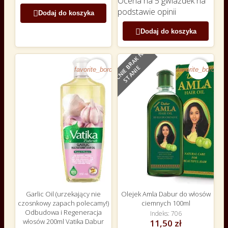
Ocena
na 5 gwiazdek na
podstawie
opinii

Dodaj do koszyka

Dodaj do koszyka
O
B
E
C
N
I
E
B
R
A
K
N
A
S
T
A
N
I
E
favorite_border
favorite_border
Garlic Oil (urzekający nie
Olejek Amla Dabur do włosów
czosnkowy zapach polecamy!)
ciemnych 100ml
Odbudowa i Regeneracja
Indeks
706
włosów 200ml Vatika Dabur
11,50 zł