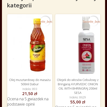
kategorii
favorite_border
favorite_border
Olej musztardowy do masażu
Olejek do włosów Cebulowy z
500ml Dabur
Bringaraj AYURVEDIC ONION
OIL WITH BHRINGRAJ 200ml
Indeks
893
SESA
21,50 zł
Indeks
8629
Ocena
na 5 gwiazdek na
55,00 zł
podstawie
opinii