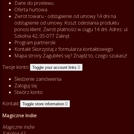
Dane do przelewu
Oferta hurtowa
Zwrot towaru - odstąpienie od umowy
14 dni na
odstąpienie od umowy. Koszt odesłania produktu
ponosi klient. Zwrot płatności w ciągu 14 dni. Adres: ul.
Szkolna 42, 05-077 Zakręt.
Program partnerski
Kontakt
Skorzystaj z formularza kontaktowego
Mapa strony
Zagubiłeś się? Znajdź to, czego szukasz!
Twoje konto
Toggle your account links

Śledzenie zamówienia
Zaloguj się
Stwórz konto
Kontakt
Toggle store information

Magiczne Indie
Magiczne Indie
Szkolna 42