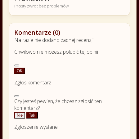
Prosty zwrot bez problemów
Komentarze (0)
Na razie nie dodano żadnej recenzji.
Chwilowo nie możesz polubić tej opinii
OK
Zgłoś komentarz
Czy jesteś pewien, że chcesz zgłosić ten
komentarz?
Nie
Tak
Zgłoszenie wysłane