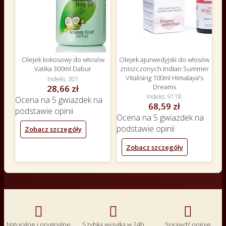
Olejek kokosowy do włosów
Olejek ajurwedyjski do włosów
Vatika 300ml Dabur
zniszczonych Indian Summer
Vitalising 100ml Himalaya's
Indeks
301
Dreams
28,66 zł
Indeks
9118
Ocena
na 5 gwiazdek na
68,59 zł
podstawie
opinii
Ocena
na 5 gwiazdek na
podstawie
opinii
Zobacz szczegóły
Zobacz szczegóły



Naturalne i oryginalne
Szybka wysyłka w 24h
Sprawdź opinie