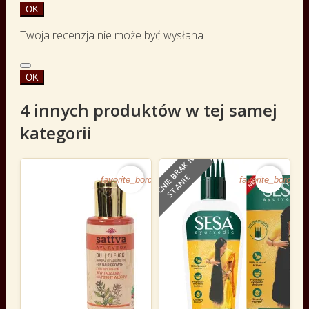
OK
Twoja recenzja nie może być wysłana
OK
4 innych produktów w tej samej
kategorii
O
B
E
C
N
I
E
B
R
A
K
N
A
S
T
A
N
I
E
favorite_border
favorite_border