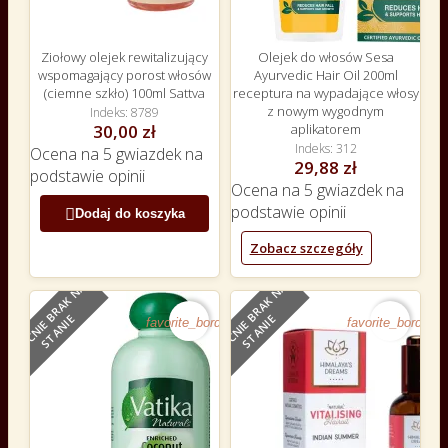
Ziołowy olejek rewitalizujący
Olejek do włosów Sesa
wspomagający porost włosów
Ayurvedic Hair Oil 200ml
(ciemne szkło) 100ml Sattva
receptura na wypadające włosy
z nowym wygodnym
Indeks
8789
aplikatorem
30,00 zł
Indeks
312
Ocena
na 5 gwiazdek na
29,88 zł
podstawie
opinii
Ocena
na 5 gwiazdek na
podstawie
opinii

Dodaj do koszyka
Zobacz szczegóły
O
B
E
C
N
I
E
B
R
A
K
N
A
S
T
A
N
I
O
B
E
C
N
I
E
B
R
A
K
N
A
S
T
A
N
I
E
E
favorite_border
favorite_border