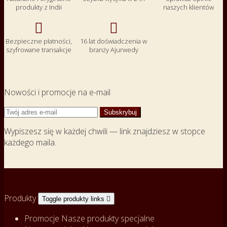
produkty z Indii
naszych klientów


Bezpieczne płatności,
16 lat doświadczenia w
szyfrowane transakcje
branży Ajurwedy
Nowości i promocje na e-mail
Wypiszesz się w każdej chwili — link znajdziesz w stopce
każdego maila.
Produkty
Toggle produkty links

Promocje
Nasze produkty specjalne