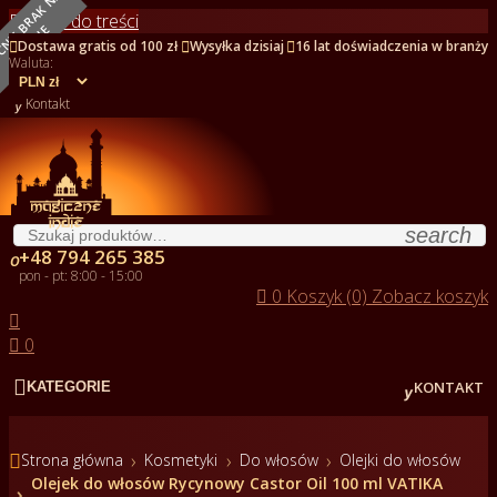
O
B
E
C
N
I
E
B
R
A
K
N
A
S
T
A
N
I
Przejdź do treści
E



Dostawa gratis od 100 zł
Wysyłka dzisiaj
16 lat doświadczenia w branży
Waluta:

Kontakt
search
+48 794 265 385

pon - pt: 8:00 - 15:00

0
Koszyk (0)
Zobacz koszyk


0


KONTAKT
KATEGORIE

Strona główna
Kosmetyki
Do włosów
Olejki do włosów
Olejek do włosów Rycynowy Castor Oil 100 ml VATIKA