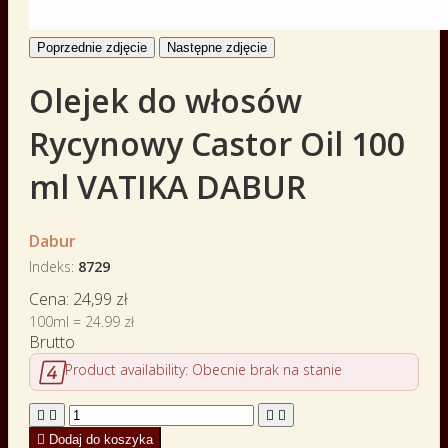
Poprzednie zdjęcie
Następne zdjęcie
Olejek do włosów
Rycynowy Castor Oil 100
ml VATIKA DABUR
Dabur
Indeks
8729
Cena:
24,99 zł
100ml = 24.99 zł
Brutto

Product availability:
Obecnie brak na stanie





Dodaj do koszyka