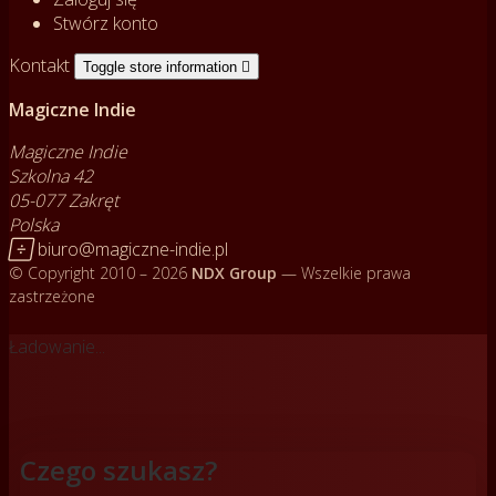
Stwórz konto
Kontakt
Toggle store information

Magiczne Indie
Magiczne Indie
Szkolna 42
05-077 Zakręt
Polska

biuro@magiczne-indie.pl
© Copyright 2010 – 2026
NDX Group
— Wszelkie prawa
zastrzeżone
Ładowanie...
Czego szukasz?