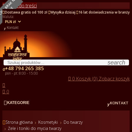
O
B
E
C
N
I
E
B
R
A
K
N
A
S
T
A
N
I
Przejdź do treści
NOWY
E



Dostawa gratis od 100 zł
Wysyłka dzisiaj
16 lat doświadczenia w branży
Waluta:

Kontakt
search
+48 794 265 385

pon - pt: 8:00 - 15:00

0
Koszyk (0)
Zobacz koszyk


0


KONTAKT
KATEGORIE

Strona główna
Kosmetyki
Do twarzy
Żele i toniki do mycia twarzy