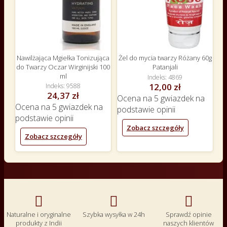
Nawilżająca Mgiełka Tonizująca
Żel do mycia twarzy Różany 60g
do Twarzy Oczar Wirginijski 100
Patanjali
ml
Indeks
4869
12,00 zł
Indeks
9588
24,37 zł
Ocena
na 5 gwiazdek na
Ocena
na 5 gwiazdek na
podstawie
opinii
podstawie
opinii
Zobacz szczegóły
Zobacz szczegóły



Naturalne i oryginalne
Szybka wysyłka w 24h
Sprawdź opinie
produkty z Indii
naszych klientów