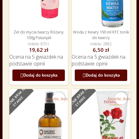
Żel do mycia twarzy Różany
Woda z Kewry 190 ml KTC tonik
100g Patanjali
do twarzy
Indeks
8701
Indeks
2882
19,62 zł
6,50 zł
Ocena
na 5 gwiazdek na
Ocena
na 5 gwiazdek na
podstawie
opinii
podstawie
opinii


Dodaj do koszyka
Dodaj do koszyka
O
B
E
C
N
I
E
B
R
A
K
N
A
S
T
A
N
I
O
B
E
C
N
I
E
B
R
A
K
N
A
S
T
A
N
I
NOWY
E
E
favorite_border
favorite_border