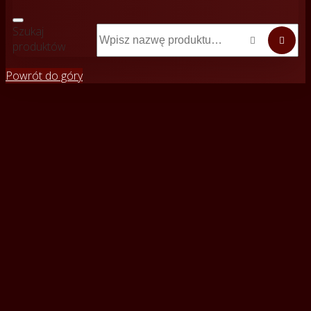
Szukaj


produktów
Powrót do góry