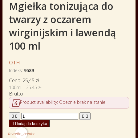
Mgiełka tonizująca do
twarzy z oczarem
wirginijskim i lawendą
100 ml
OTH
Indeks
9589
Cena:
25,45 zł
100ml = 25.45 zł
Brutto

Product availability:
Obecnie brak na stanie





Dodaj do koszyka
favorite_border