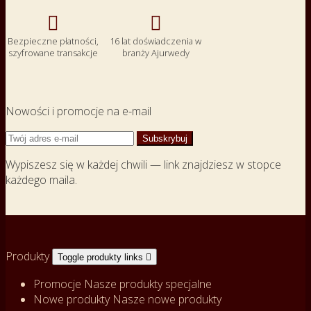


Bezpieczne płatności,
16 lat doświadczenia w
szyfrowane transakcje
branży Ajurwedy
Nowości i promocje na e-mail
Wypiszesz się w każdej chwili — link znajdziesz w stopce
każdego maila.
Produkty
Toggle produkty links

Promocje
Nasze produkty specjalne
Nowe produkty
Nasze nowe produkty