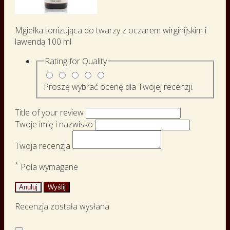
Mgiełka tonizująca do twarzy z oczarem wirginijskim i
lawendą 100 ml
Rating for
Quality
Proszę wybrać ocenę dla Twojej recenzji.
Title of your review
Twoje imię i nazwisko
Twoja recenzja
*
Pola wymagane
Anuluj
Wyślij
Recenzja została wysłana