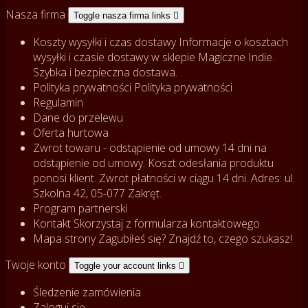
Nasza firma
Toggle nasza firma links

Koszty wysyłki i czas dostawy
Informacje o kosztach
wysyłki i czasie dostawy w sklepie Magiczne Indie.
Szybka i bezpieczna dostawa.
Polityka prywatności
Polityka prywatności
Regulamin
Dane do przelewu
Oferta hurtowa
Zwrot towaru - odstąpienie od umowy
14 dni na
odstąpienie od umowy. Koszt odesłania produktu
ponosi klient. Zwrot płatności w ciągu 14 dni. Adres: ul.
Szkolna 42, 05-077 Zakręt.
Program partnerski
Kontakt
Skorzystaj z formularza kontaktowego
Mapa strony
Zagubiłeś się? Znajdź to, czego szukasz!
Twoje konto
Toggle your account links

Śledzenie zamówienia
Zaloguj się