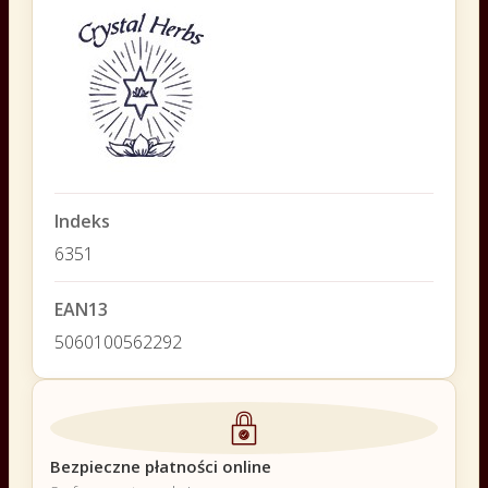
Indeks
6351
EAN13
5060100562292
Bezpieczne płatności online