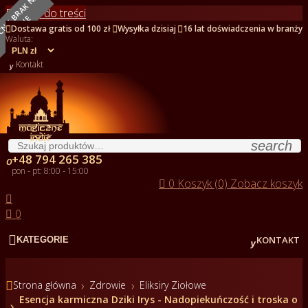
O
B
E
C
N
I
E
B
R
A
K
N
A
S
T
A
N
I
Przejdź do treści
E



Dostawa gratis od 100 zł
Wysyłka dzisiaj
16 lat doświadczenia w branży
Waluta:

Kontakt
search
+48 794 265 385

pon - pt: 8:00 - 15:00

0
Koszyk (0)
Zobacz koszyk


0


KONTAKT
KATEGORIE

Strona główna
Zdrowie
Eliksiry Ziołowe
Esencja karmiczna Dziki Irys - Nadopiekuńczość i troska o