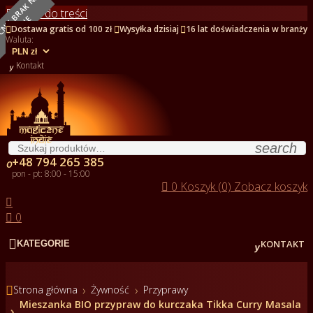
O
B
E
C
N
I
E
B
R
A
K
N
A
S
T
A
N
I
Przejdź do treści
E



Dostawa gratis od 100 zł
Wysyłka dzisiaj
16 lat doświadczenia w branży
Waluta:

Kontakt
search
+48 794 265 385

pon - pt: 8:00 - 15:00

0
Koszyk (0)
Zobacz koszyk


0


KONTAKT
KATEGORIE

Strona główna
Żywność
Przyprawy
Mieszanka BIO przypraw do kurczaka Tikka Curry Masala