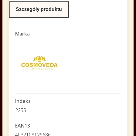
Szczegóły produktu
Marka
Indeks
2255
EAN13
4032108129686