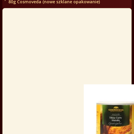
80g Cosmoveda (nowe szklane opakowanie)