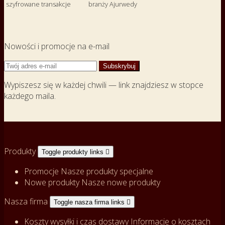
szyfrowane transakcje
branży Ajurwedy
Nowości i promocje na e-mail
Wypiszesz się w każdej chwili — link znajdziesz w stopce
każdego maila.
Produkty
Toggle produkty links

Promocje
Nasze produkty specjalne
Nowe produkty
Nasze nowe produkty
Nasza firma
Toggle nasza firma links

Koszty wysyłki i czas dostawy
Informacje o kosztach