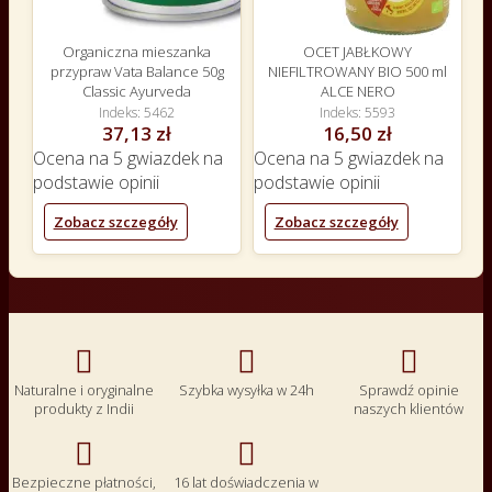
Organiczna mieszanka
OCET JABŁKOWY
przypraw Vata Balance 50g
NIEFILTROWANY BIO 500 ml
Classic Ayurveda
ALCE NERO
Indeks
5462
Indeks
5593
37,13 zł
16,50 zł
Ocena
na 5 gwiazdek na
Ocena
na 5 gwiazdek na
podstawie
opinii
podstawie
opinii
Zobacz szczegóły
Zobacz szczegóły



Naturalne i oryginalne
Szybka wysyłka w 24h
Sprawdź opinie
produkty z Indii
naszych klientów


Bezpieczne płatności,
16 lat doświadczenia w