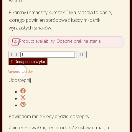
Brutto
Pikantny i smaczny kurczak Tikka Masala to danie,
którego powinien spróbować każdy miłośnik
wyrazistych smaków.

Product availability:
Obecnie brak na stanie





Dodaj do koszyka
favorite_border
Udostępnij
Powiadom mnie kiedy będzie dostępny
Zainteresował Cię ten produkt? Zostaw e-mail, a