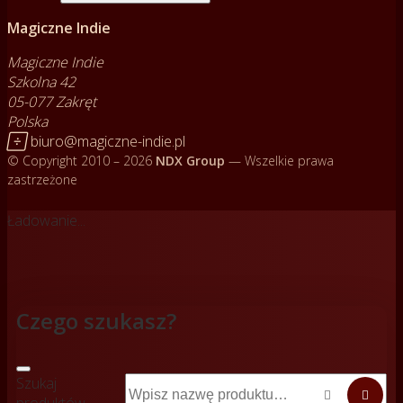
Magiczne Indie
Magiczne Indie
Szkolna 42
05-077 Zakręt
Polska

biuro@magiczne-indie.pl
© Copyright 2010 – 2026
NDX Group
— Wszelkie prawa
zastrzeżone
Ładowanie...
Czego szukasz?
Szukaj

