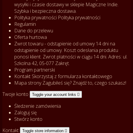
wysyłki i czasie dostawy w sklepie Magiczne Indie.
Szybka i bezpieczna dostawa.
Polityka prywatności
Polityka prywatności
Regulamin
Dane do przelewu
Oferta hurtowa
Zwrot towaru - odstąpienie od umowy
14 dni na
odstąpienie od umowy. Koszt odesłania produktu
ponosi klient. Zwrot płatności w ciągu 14 dni. Adres: ul.
Szkolna 42, 05-077 Zakręt.
Program partnerski
Kontakt
Skorzystaj z formularza kontaktowego
Mapa strony
Zagubiłeś się? Znajdź to, czego szukasz!
Twoje konto
Toggle your account links

Śledzenie zamówienia
Zaloguj się
Stwórz konto
Kontakt
Toggle store information
