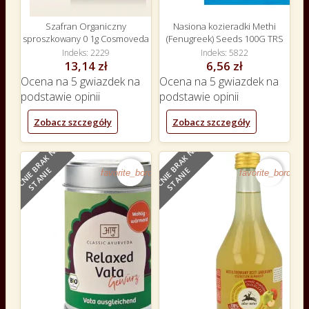
Szafran Organiczny
Nasiona kozieradki Methi
sproszkowany 0 1g Cosmoveda
(Fenugreek) Seeds 100G TRS
Indeks
2229
Indeks
5822
13,14 zł
6,56 zł
Ocena
na 5 gwiazdek na
Ocena
na 5 gwiazdek na
podstawie
opinii
podstawie
opinii
Zobacz szczegóły
Zobacz szczegóły
O
B
E
C
N
I
E
B
R
A
K
N
A
S
T
A
N
I
O
B
E
C
N
I
E
B
R
A
K
N
A
S
T
A
N
I
E
E
favorite_border
favorite_border