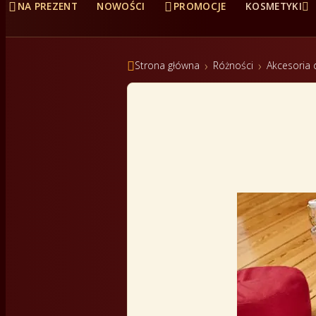



NA PREZENT
NOWOŚCI
PROMOCJE
KOSMETYKI

Strona główna
Różności
Akcesoria d