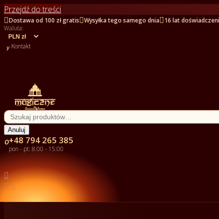
Przejdź do treści



Dostawa od 100 zł gratis
Wysyłka tego samego dnia
16 lat doświadczen
Waluta:

Kontakt
Anuluj
+48 794 265 385

pon - pt: 8:00 - 15:00


0

Kontakt

Kategorie