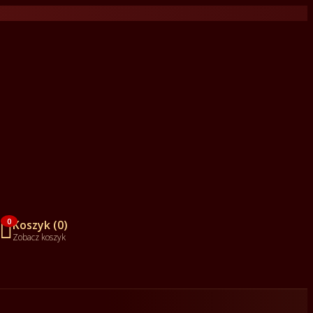

0
Koszyk (0)
Zobacz koszyk