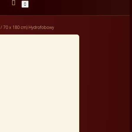


 / 70 x 180 cm) Hydrofobowy