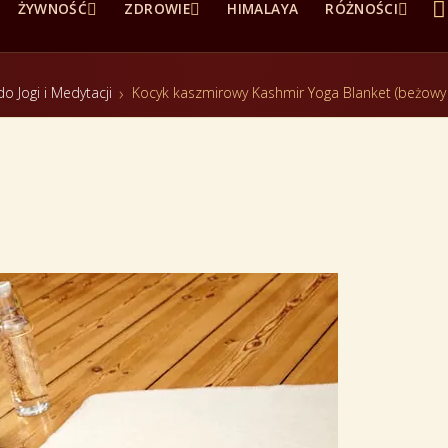




ŻYWNOŚĆ
ZDROWIE
HIMALAYA
RÓŻNOŚCI
o Jogi i Medytacji
Kocyk kaszmirowy Kashmir Yoga Blanket (beżowy