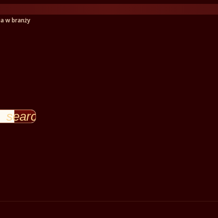
ia w branży
search