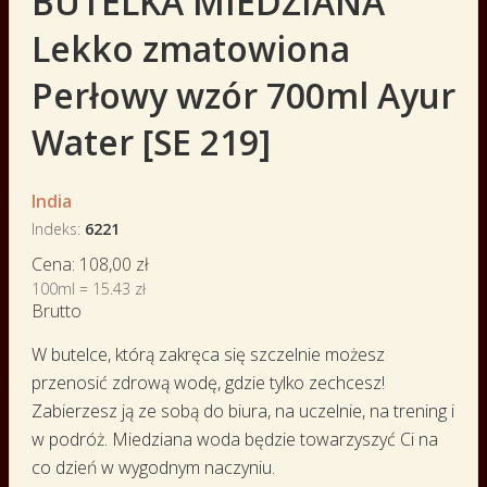
BUTELKA MIEDZIANA
Lekko zmatowiona
Perłowy wzór 700ml Ayur
Water [SE 219]
India
Indeks
6221
Cena:
108,00 zł
100ml = 15.43 zł
Brutto
W butelce, którą zakręca się szczelnie możesz
przenosić zdrową wodę, gdzie tylko zechcesz!
Zabierzesz ją ze sobą do biura, na uczelnie, na trening i
w podróż. Miedziana woda będzie towarzyszyć Ci na
co dzień w wygodnym naczyniu.