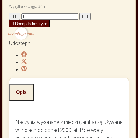
Wysyłka w ciągu 24h





Dodaj do koszyka
favorite_border
Udostępnij
Opis
Naczynia wykonane z miedzi (tamba) są używane
w Indiach od ponad 2000 lat. Picie wody
przechowywanej w miedzianym naczyniu jest