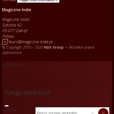
Magiczne Indie
Magiczne Indie
Szkolna 42
05-077 Zakręt
Polska

biuro@magiczne-indie.pl
© Copyright 2010 – 2026
NDX Group
— Wszelkie prawa
zastrzeżone
Ładowanie...
Czego szukasz?
Szukaj

