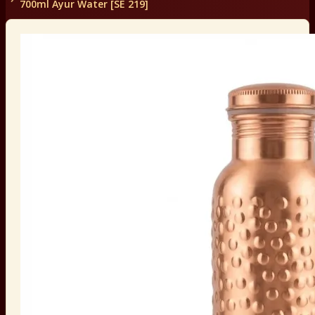
700ml Ayur Water [SE 219]