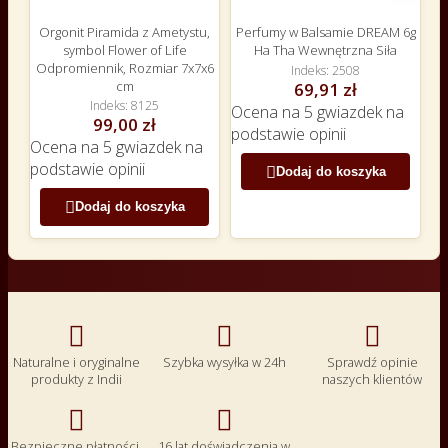
Orgonit Piramida z Ametystu,
Perfumy w Balsamie DREAM 6g
symbol Flower of Life
Ha Tha Wewnętrzna Siła
Odpromiennik, Rozmiar 7x7x6
Indeks
2508
cm
69,91 zł
Indeks
8125
Ocena
na 5 gwiazdek na
99,00 zł
podstawie
opinii
Ocena
na 5 gwiazdek na
podstawie
opinii

Dodaj do koszyka

Dodaj do koszyka



Naturalne i oryginalne
Szybka wysyłka w 24h
Sprawdź opinie
produkty z Indii
naszych klientów


Bezpieczne płatności,
16 lat doświadczenia w