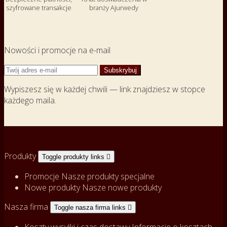
szyfrowane transakcje
branży Ajurwedy
Nowości i promocje na e-mail
Wypiszesz się w każdej chwili — link znajdziesz w stopce
każdego maila.
Produkty
Toggle produkty links

Promocje
Nasze produkty specjalne
Nowe produkty
Nasze nowe produkty
Nasza firma
Toggle nasza firma links

Koszty wysyłki i czas dostawy
Informacje o kosztach