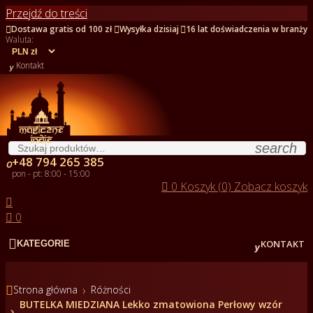
Przejdź do treści



Dostawa gratis od 100 zł
Wysyłka dzisiaj
16 lat doświadczenia w branży
Waluta:

Kontakt
search
+48 794 265 385

pon - pt: 8:00 - 15:00

0
Koszyk (0)
Zobacz koszyk


0


KONTAKT
KATEGORIE

Strona główna
Różności
BUTELKA MIEDZIANA Lekko zmatowiona Perłowy wzór