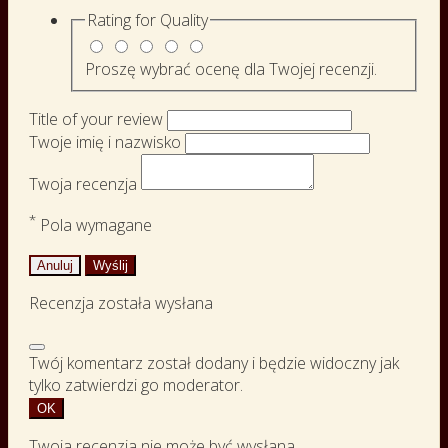
Rating for
Quality
Proszę wybrać ocenę dla Twojej recenzji.
Title of your review
Twoje imię i nazwisko
Twoja recenzja
*
Pola wymagane
Anuluj
Wyślij
Recenzja została wysłana
Twój komentarz został dodany i będzie widoczny jak
tylko zatwierdzi go moderator.
OK
Twoja recenzja nie może być wysłana