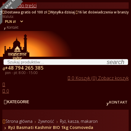
O
B
E
C
N
I
E
B
R
A
K
N
A
S
T
A
N
I
Przejdź do treści
E



Dostawa gratis od 100 zł
Wysyłka dzisiaj
16 lat doświadczenia w branży
Waluta:

Kontakt
search
+48 794 265 385

pon - pt: 8:00 - 15:00

0
Koszyk (0)
Zobacz koszyk


0


KONTAKT
KATEGORIE

Strona główna
Żywność
Ryż, kasza, makaron
Ryż Basmati Kashmir BIO 1kg Cosmoveda