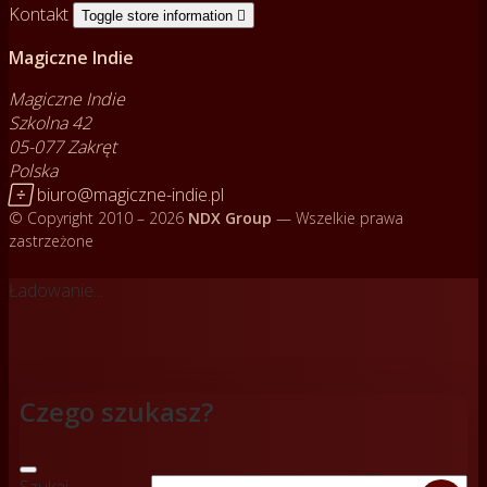
Kontakt
Toggle store information

Magiczne Indie
Magiczne Indie
Szkolna 42
05-077 Zakręt
Polska

biuro@magiczne-indie.pl
© Copyright 2010 – 2026
NDX Group
— Wszelkie prawa
zastrzeżone
Ładowanie...
Czego szukasz?
Szukaj