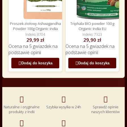
Proszek ziołowy Ashwagandha
Triphala BIO powder 100 g
Powder 100g Organic india
Organic India EU
Indeks
8704
Indeks
7323
29,99 zł
29,90 zł
Ocena
na 5 gwiazdek na
Ocena
na 5 gwiazdek na
podstawie
opinii
podstawie
opinii


Dodaj do koszyka
Dodaj do koszyka



Naturalne i oryginalne
Szybka wysyłka w 24h
Sprawdź opinie
produkty z Indii
naszych klientów

