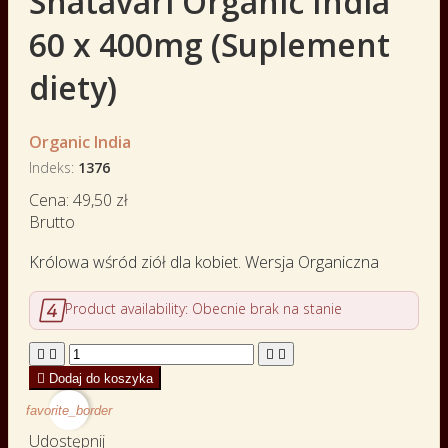
Shatavari Organic India
60 x 400mg (Suplement
diety)
Organic India
Indeks
1376
Cena:
49,50 zł
Brutto
Królowa wśród ziół dla kobiet. Wersja Organiczna

Product availability:
Obecnie brak na stanie





Dodaj do koszyka
favorite_border
Udostępnij