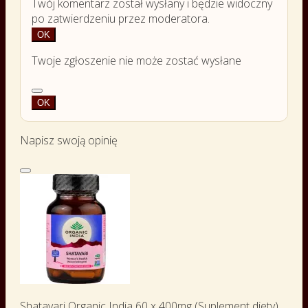
Twój komentarz został wysłany i będzie widoczny
po zatwierdzeniu przez moderatora.
OK
Twoje zgłoszenie nie może zostać wysłane
OK
Napisz swoją opinię
Shatavari Organic India 60 x 400mg (Suplement diety)