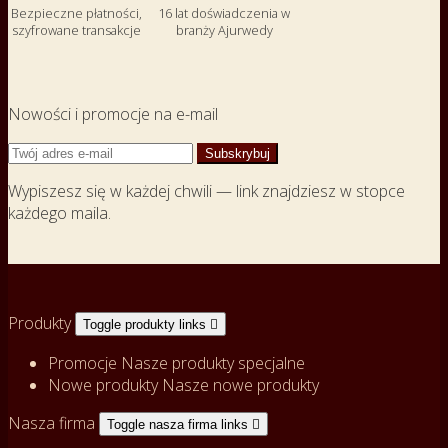
Bezpieczne płatności,
16 lat doświadczenia w
szyfrowane transakcje
branży Ajurwedy
Nowości i promocje na e-mail
Wypiszesz się w każdej chwili — link znajdziesz w stopce
każdego maila.
Produkty
Toggle produkty links

Promocje
Nasze produkty specjalne
Nowe produkty
Nasze nowe produkty
Nasza firma
Toggle nasza firma links
