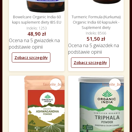
Bowelcare Organic India 60
Turmeric Formula (Kurkuma)
kaps suplement diety IBS EU
Organic India 60 kapsułek -
Suplement diety
Indeks
1253
48,90 zł
Indeks
8566
51,50 zł
Ocena
na 5 gwiazdek na
Ocena
na 5 gwiazdek na
podstawie
opinii
podstawie
opinii
Zobacz szczegóły
Zobacz szczegóły
favorite_border
favorite_border