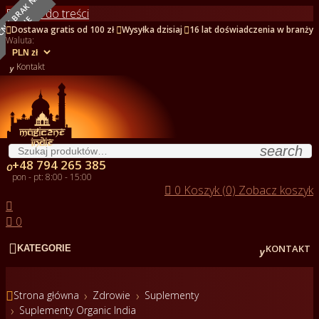
O
B
E
C
N
I
E
B
R
A
K
N
A
S
T
A
N
I
Przejdź do treści
E



Dostawa gratis od 100 zł
Wysyłka dzisiaj
16 lat doświadczenia w branży
Waluta:

Kontakt
search
+48 794 265 385

pon - pt: 8:00 - 15:00

0
Koszyk (0)
Zobacz koszyk


0


KONTAKT
KATEGORIE

Strona główna
Zdrowie
Suplementy
Suplementy Organic India