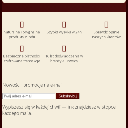



Naturalne i oryginalne
Szybka wysyłka w 24h
Sprawdź opinie
produkty z Indii
naszych klientów


Bezpieczne płatności,
16 lat doświadczenia w
szyfrowane transakcje
branży Ajurwedy
Nowości i promocje na e-mail
Wypiszesz się w każdej chwili — link znajdziesz w stopce
każdego maila.