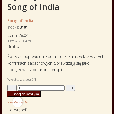
Song of India
Song of India
Indeks
3101
Cena:
28,04 zł
1szt = 28.04 zł
Brutto
Świeczki odpowiednie do umieszczania w klasycznych
kominkach zapachowych. Sprawdzają się jako
podgrzewacz do aromaterapii.
Wysyłka w ciągu 24h





Dodaj do koszyka
favorite_border
Udostępnij