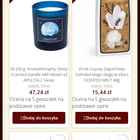
00 200 g. Aromatheraphy Sleep
Wosk Sojowy Zapachowy
Scented Candle with Metal Lid
Celestial Magic Magical Vibes
ARSLCAL2 Sleep
SCENTED MELT 40g
Indeks
9644
Indeks
9663
47,24 zł
15,44 zł
Ocena
na 5 gwiazdek na
Ocena
na 5 gwiazdek na
podstawie
opinii
podstawie
opinii


Dodaj do koszyka
Dodaj do koszyka