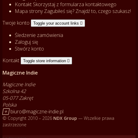
Kontakt
Skorzystaj z formularza kontaktowego
Mapa strony
Zagubiłeś się? Znajdź to, czego szukasz!
Twoje konto
Toggle your account links

Śledzenie zamówienia
Zaloguj się
Stwórz konto
Kontakt
Toggle store information

Magiczne Indie
Magiczne Indie
Szkolna 42
05-077 Zakręt
Polska

biuro@magiczne-indie.pl
© Copyright 2010 – 2026
NDX Group
— Wszelkie prawa
zastrzeżone