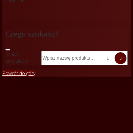
Ładowanie...
Czego szukasz?
Szukaj


produktów
Powrót do góry