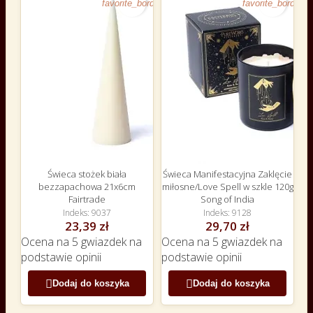
favorite_border
favorite_border
Świeca stożek biała
Świeca Manifestacyjna Zaklęcie
bezzapachowa 21x6cm
miłosne/Love Spell w szkle 120g
Fairtrade
Song of India
Indeks
9037
Indeks
9128
23,39 zł
29,70 zł
Ocena
na 5 gwiazdek na
Ocena
na 5 gwiazdek na
podstawie
opinii
podstawie
opinii


Dodaj do koszyka
Dodaj do koszyka