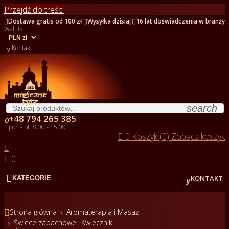
Przejdź do treści



Dostawa gratis od 100 zł
Wysyłka dzisiaj
16 lat doświadczenia w branży
Waluta:

Kontakt
search
+48 794 265 385

pon - pt: 8:00 - 15:00

0
Koszyk (0)
Zobacz koszyk


0


KONTAKT
KATEGORIE

Strona główna
Aromaterapia i Masaż
Świece zapachowe i świeczniki