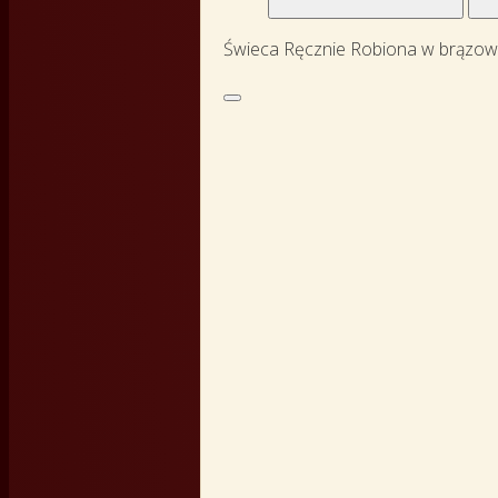
Świeca Ręcznie Robiona w brązow