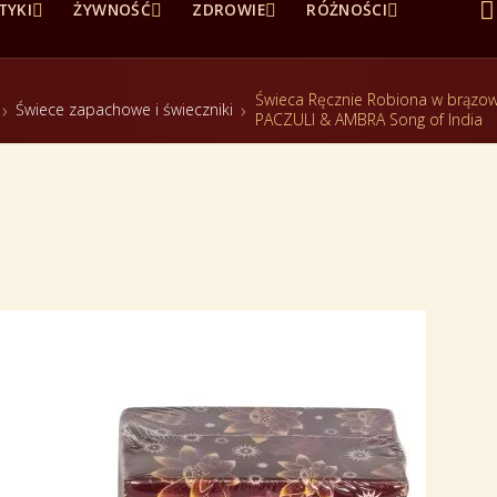





TYKI
ŻYWNOŚĆ
ZDROWIE
RÓŻNOŚCI
Świeca Ręcznie Robiona w brązo
Świece zapachowe i świeczniki
PACZULI & AMBRA Song of India