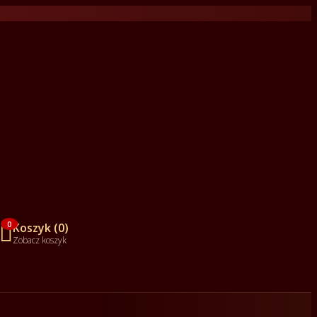

0
Koszyk (0)
Zobacz koszyk