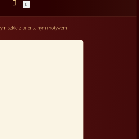


wym szkle z orientalnym motywem