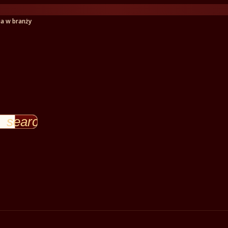
ia w branży
search