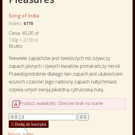
Song of India
Indeks
6770
Cena:
45,00 zł
100g = 22.50 zł
Brutto
Niewiele zapachów jest świeższych niż ożywczy
zapach jasnych i żywych kwiatów pomarańczy neroli.
Prawdopodobnie dlatego ten zapach jest ulubieńcem
wszech czasów! Jego radosny zapach natychmiast
ożywia umysł swoją pikantną cytrusową nutą.

Product availability:
Obecnie brak na stanie





Dodaj do koszyka
favorite_border