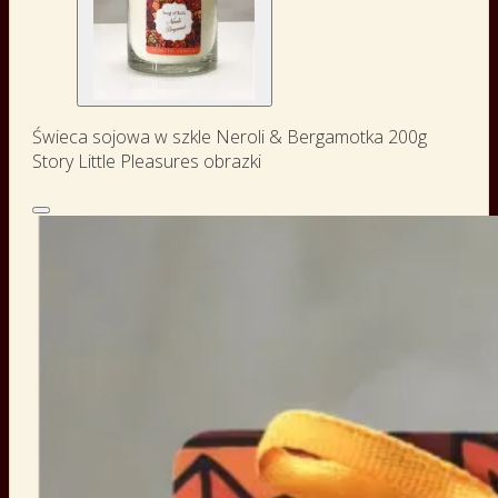
Świeca sojowa w szkle Neroli & Bergamotka 200g
Story Little Pleasures obrazki