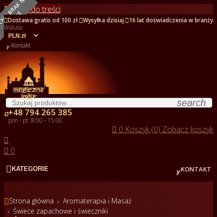
O
B
E
C
N
I
E
B
R
A
K
N
A
S
T
A
N
I
Przejdź do treści
E



Dostawa gratis od 100 zł
Wysyłka dzisiaj
16 lat doświadczenia w branży
Waluta:

Kontakt
search
+48 794 265 385

pon - pt: 8:00 - 15:00

0
Koszyk (0)
Zobacz koszyk


0


KONTAKT
KATEGORIE

Strona główna
Aromaterapia i Masaż
Świece zapachowe i świeczniki