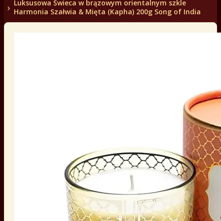
Luksusowa Świeca w brązowym orientalnym szkle
Harmonia Szałwia & Mięta (Kapha) 200g Song of India