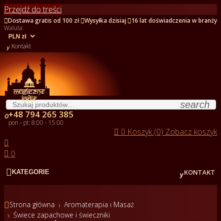
Przejdź do treści



Dostawa gratis od 100 zł
Wysyłka dzisiaj
16 lat doświadczenia w branży
Waluta:

Kontakt
search
+48 794 265 385

pon - pt: 8:00 - 15:00

0
Koszyk (0)
Zobacz koszyk


0


KONTAKT
KATEGORIE

Strona główna
Aromaterapia i Masaż
Świece zapachowe i świeczniki