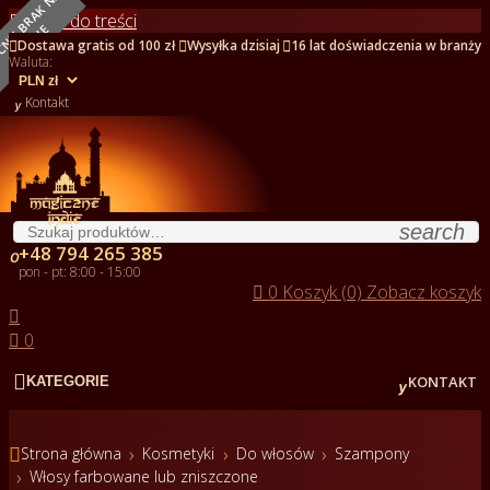
O
B
E
C
N
I
E
B
R
A
K
N
A
S
T
A
N
I
Przejdź do treści
E



Dostawa gratis od 100 zł
Wysyłka dzisiaj
16 lat doświadczenia w branży
Waluta:

Kontakt
search
+48 794 265 385

pon - pt: 8:00 - 15:00

0
Koszyk (0)
Zobacz koszyk


0


KONTAKT
KATEGORIE

Strona główna
Kosmetyki
Do włosów
Szampony
Włosy farbowane lub zniszczone