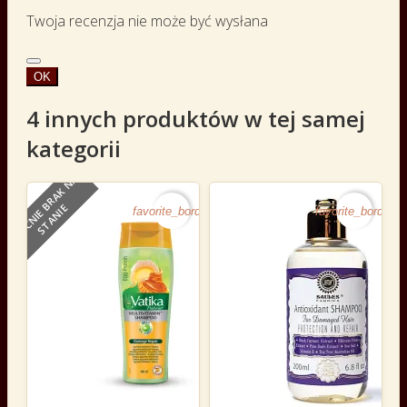
Twoja recenzja nie może być wysłana
OK
4 innych produktów w tej samej
kategorii
O
B
E
C
N
I
E
B
R
A
K
N
A
S
T
A
N
I
E
favorite_border
favorite_border