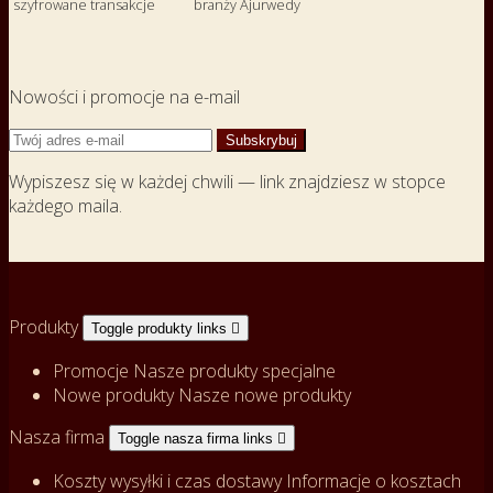
szyfrowane transakcje
branży Ajurwedy
Nowości i promocje na e-mail
Wypiszesz się w każdej chwili — link znajdziesz w stopce
każdego maila.
Produkty
Toggle produkty links

Promocje
Nasze produkty specjalne
Nowe produkty
Nasze nowe produkty
Nasza firma
Toggle nasza firma links

Koszty wysyłki i czas dostawy
Informacje o kosztach