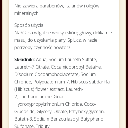
Nie zawiera parabenów, ftalanów i olejów
mineralnych.
Sposób użycia:
Nałóż na wilgotne włosy i skórę głowy, delikatnie
masuj do uzyskania piany. Spłucz, w razie
potrzeby czynność powtórz.
Składniki:
Aqua, Sodium Laureth Sulfate,
Laureth-7 Citrate, Cocamidopropyl Betaine,
Disodium Cocoamphodiacetate, Sodium
Chloride, Polyquaternium-7,
Hibiscus sabdariffa
(Hibiscus) fl
ower extract, Laureth-
2,
Triethanolamine,
Guar
Hydroxypropyltrimonium Chloride, Coco-
Glucoside,
Glyceryl Oleate, Ethylhexylglycerin,
Buteth-3, Sodium Benzotriazolyl
Butylphenol
Sulfonate, Tributyl