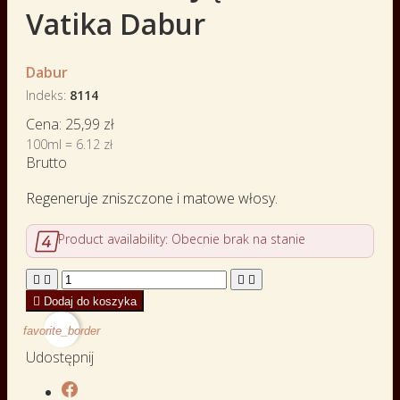
Vatika Dabur
Dabur
Indeks
8114
Cena:
25,99 zł
100ml = 6.12 zł
Brutto
Regeneruje zniszczone i matowe włosy.

Product availability:
Obecnie brak na stanie





Dodaj do koszyka
favorite_border
Udostępnij