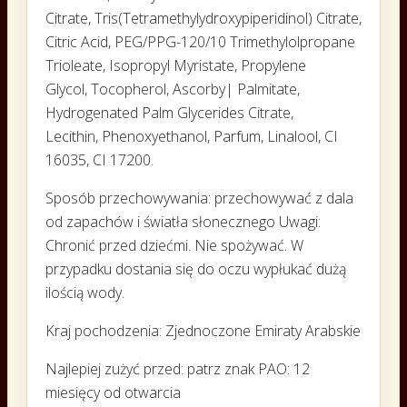
Citrate,
Tris(Tetramethylydroxypiperidinol) Citrate,
Citric Acid,
PEG/PPG-120/10 Trimethylolpropane
Trioleate,
Isopropyl Myristate, Propylene
Glycol,
Tocopherol, Ascorby| Palmitate,
Hydrogenated Palm Glycerides Citrate,
Lecithin,
Phenoxyethanol,
Parfum, Linalool, CI
16035, CI 17200.
Sposób przechowywania: przechowywać z dala
od zapachów i światła słonecznego Uwagi:
Chronić przed dziećmi. Nie spożywać. W
przypadku dostania się do oczu wypłukać dużą
ilością wody.
Kraj pochodzenia: Zjednoczone Emiraty Arabskie
Najlepiej zużyć przed: patrz znak PAO: 12
miesięcy od otwarcia