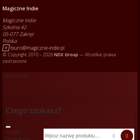
Magiczne Indie
Magiczne Indie
Szkolna 42
05-077 Zakręt
Polska

biuro@magiczne-indie.pl
© Copyright 2010 – 2026
NDX Group
— Wszelkie prawa
zastrzeżone
Ładowanie...
Czego szukasz?
Szukaj


produktów