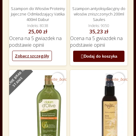
Szampon do Włosów Proteiny
Szampon antyoksydacyjny do
Jajeczne Odmładzający Vatika
włosów zniszczonych 200ml
400ml Dabur
Saules
Indeks
8038
Indeks
9050
25,00 zł
35,23 zł
Ocena
na 5 gwiazdek na
Ocena
na 5 gwiazdek na
podstawie
opinii
podstawie
opinii
Zobacz szczegóły

Dodaj do koszyka
O
B
E
C
N
I
E
B
R
A
K
N
A
S
T
A
N
I
NOWY
E
favorite_border
favorite_border