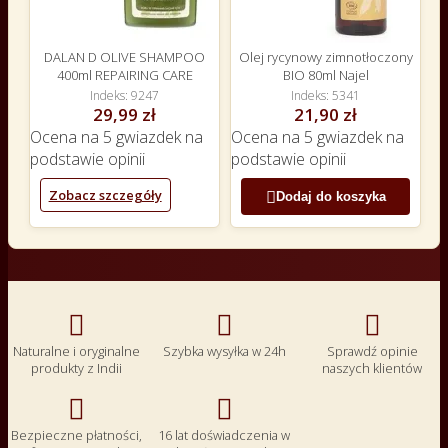
DALAN D OLIVE SHAMPOO
Olej rycynowy zimnotłoczony
400ml REPAIRING CARE
BIO 80ml Najel
Indeks
9247
Indeks
5341
29,99 zł
21,90 zł
Ocena
na 5 gwiazdek na
Ocena
na 5 gwiazdek na
podstawie
opinii
podstawie
opinii
Zobacz szczegóły

Dodaj do koszyka



Naturalne i oryginalne
Szybka wysyłka w 24h
Sprawdź opinie
produkty z Indii
naszych klientów


Bezpieczne płatności,
16 lat doświadczenia w