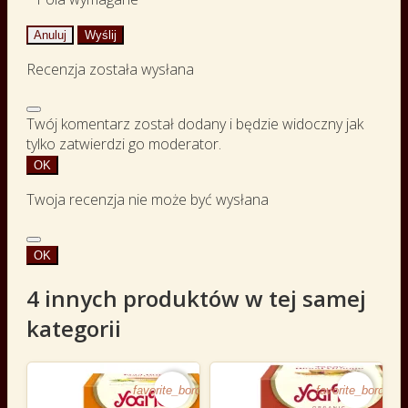
Anuluj
Wyślij
Recenzja została wysłana
Twój komentarz został dodany i będzie widoczny jak
tylko zatwierdzi go moderator.
OK
Twoja recenzja nie może być wysłana
OK
4 innych produktów w tej samej
kategorii
favorite_border
favorite_border