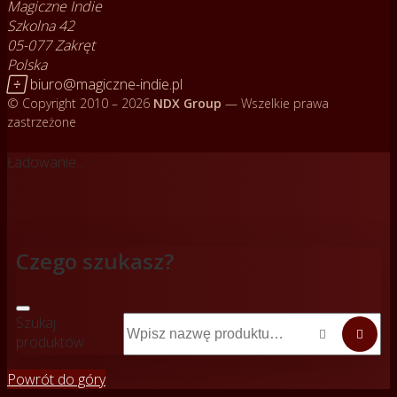
Magiczne Indie
Szkolna 42
05-077 Zakręt
Polska

biuro@magiczne-indie.pl
© Copyright 2010 – 2026
NDX Group
— Wszelkie prawa
zastrzeżone
Ładowanie...
Czego szukasz?
Szukaj


produktów
Powrót do góry