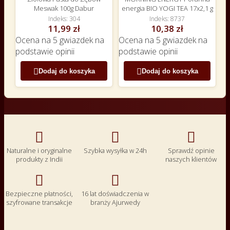
Meswak 100g Dabur
energia BIO YOGI TEA 17x2,1 g
Indeks
304
Indeks
8737
11,99 zł
10,38 zł
Ocena
na 5 gwiazdek na
Ocena
na 5 gwiazdek na
podstawie
opinii
podstawie
opinii


Dodaj do koszyka
Dodaj do koszyka



Naturalne i oryginalne
Szybka wysyłka w 24h
Sprawdź opinie
produkty z Indii
naszych klientów


Bezpieczne płatności,
16 lat doświadczenia w
szyfrowane transakcje
branży Ajurwedy