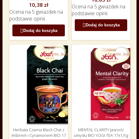
10,38 zł
Ocena
na 5 gwiazdek na
Ocena
na 5 gwiazdek na
podstawie
opinii
podstawie
opinii

Dodaj do koszyka

Dodaj do koszyka
favorite_border
favorite_border
Herbata Czarna Black Chai z
MENTAL CLARITY Jasność
Imbirem i Cynamonem BIO 17
umysłu BIO YOGI TEA 17x1,9 g