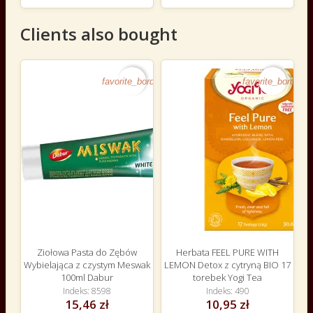
Clients also bought
favorite_border
favorite_border
Ziołowa Pasta do Zębów
Herbata FEEL PURE WITH
Wybielająca z czystym Meswak
LEMON Detox z cytryną BIO 17
100ml Dabur
torebek Yogi Tea
Indeks
8598
Indeks
490
15,46 zł
10,95 zł