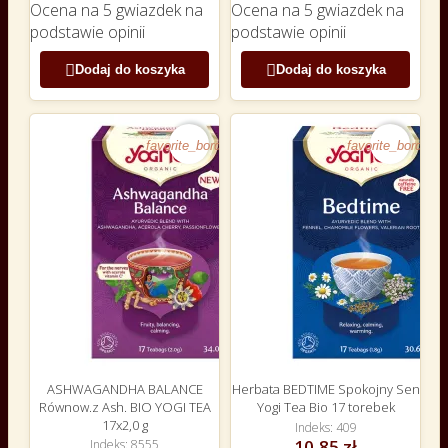
Ocena
na 5 gwiazdek na
Ocena
na 5 gwiazdek na
podstawie
opinii
podstawie
opinii


Dodaj do koszyka
Dodaj do koszyka
favorite_border
favorite_border
ASHWAGANDHA BALANCE
Herbata BEDTIME Spokojny Sen
Równow.z Ash. BIO YOGI TEA
Yogi Tea Bio 17 torebek
17x2,0 g
Indeks
409
10,85 zł
Indeks
8555