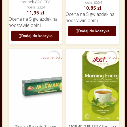
torebek YOGI TEA
Indeks
8554
10,85 zł
Indeks
3324
11,95 zł
Ocena
na 5 gwiazdek na
Ocena
na 5 gwiazdek na
podstawie
opinii
podstawie
opinii

Dodaj do koszyka

Dodaj do koszyka
favorite_border
favorite_border
Ziołowa Pasta do Zębów
MORNING ENERGY Poranna