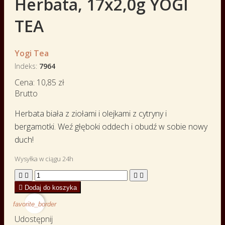
Herbata, 17x2,0g YOGI
TEA
Yogi Tea
Indeks
7964
Cena:
10,85 zł
Brutto
Herbata biała z ziołami i olejkami z cytryny i
bergamotki. Weź głęboki oddech i obudź w sobie nowy
duch!
Wysyłka w ciągu 24h





Dodaj do koszyka
favorite_border
Udostępnij