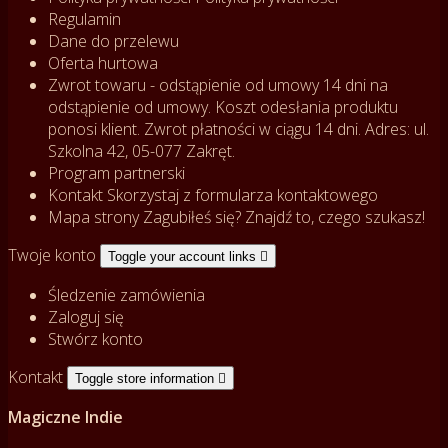
Regulamin
Dane do przelewu
Oferta hurtowa
Zwrot towaru - odstąpienie od umowy
14 dni na
odstąpienie od umowy. Koszt odesłania produktu
ponosi klient. Zwrot płatności w ciągu 14 dni. Adres: ul.
Szkolna 42, 05-077 Zakręt.
Program partnerski
Kontakt
Skorzystaj z formularza kontaktowego
Mapa strony
Zagubiłeś się? Znajdź to, czego szukasz!
Twoje konto
Toggle your account links

Śledzenie zamówienia
Zaloguj się
Stwórz konto
Kontakt
Toggle store information

Magiczne Indie