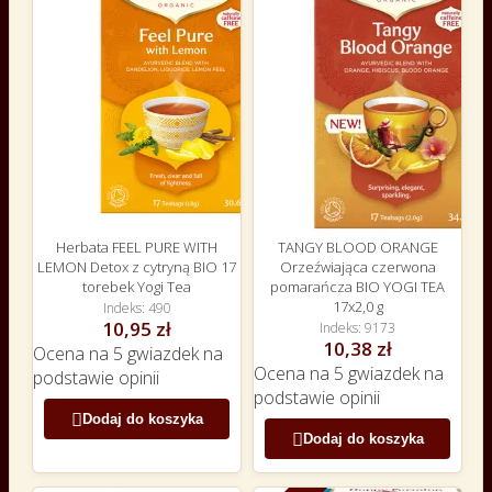
Herbata FEEL PURE WITH
TANGY BLOOD ORANGE
LEMON Detox z cytryną BIO 17
Orzeźwiająca czerwona
torebek Yogi Tea
pomarańcza BIO YOGI TEA
17x2,0 g
Indeks
490
10,95 zł
Indeks
9173
10,38 zł
Ocena
na 5 gwiazdek na
Ocena
na 5 gwiazdek na
podstawie
opinii
podstawie
opinii

Dodaj do koszyka

Dodaj do koszyka