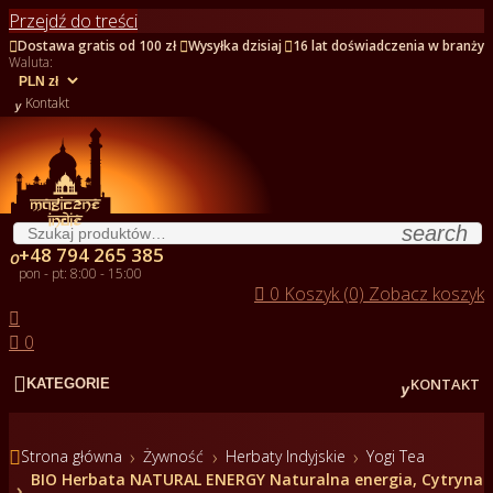
Przejdź do treści



Dostawa gratis od 100 zł
Wysyłka dzisiaj
16 lat doświadczenia w branży
Waluta:

Kontakt
search
+48 794 265 385

pon - pt: 8:00 - 15:00

0
Koszyk (0)
Zobacz koszyk


0


KONTAKT
KATEGORIE

Strona główna
Żywność
Herbaty Indyjskie
Yogi Tea
BIO Herbata NATURAL ENERGY Naturalna energia, Cytryna