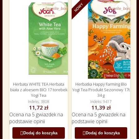
NOWY
favorite_border
favorite_border
Herbata WHITE TEA Herbata
Herbatka Happy Farming Bio
biała z aloesem BIO 17 torebek
Yogi Tea Produkt Sezonowy 17t
Yogi Tea
34 g
Indeks
3808
Indeks
9417
11,72 zł
11,39 zł
Ocena
na 5 gwiazdek na
Ocena
na 5 gwiazdek na
podstawie
opinii
podstawie
opinii


Dodaj do koszyka
Dodaj do koszyka