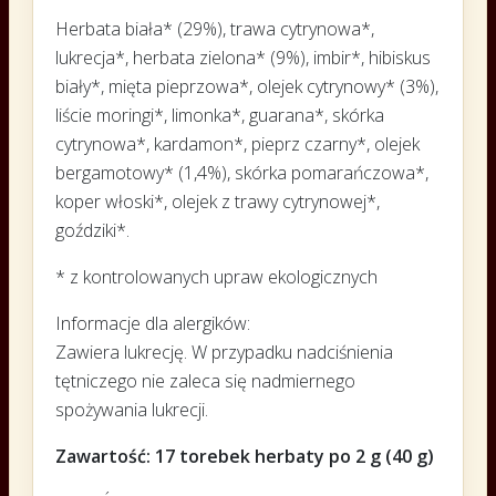
Herbata biała* (29%), trawa cytrynowa*,
lukrecja*, herbata zielona* (9%), imbir*, hibiskus
biały*, mięta pieprzowa*, olejek cytrynowy* (3%),
liście moringi*, limonka*, guarana*, skórka
cytrynowa*, kardamon*, pieprz czarny*, olejek
bergamotowy* (1,4%), skórka pomarańczowa*,
koper włoski*, olejek z trawy cytrynowej*,
goździki*.
* z kontrolowanych upraw ekologicznych
Informacje dla alergików:
Zawiera lukrecję. W przypadku nadciśnienia
tętniczego nie zaleca się nadmiernego
spożywania lukrecji.
Zawartość: 17 torebek herbaty po 2 g (40 g)