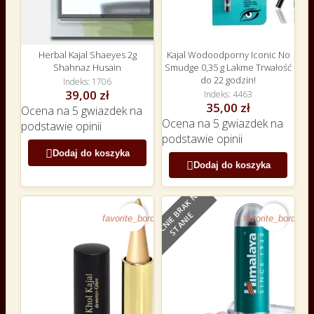
Herbal Kajal Shaeyes 2g
Kajal Wodoodporny Iconic No
Shahnaz Husain
Smudge 0,35 g Lakme Trwałość
do 22 godzin!
Indeks
1706
39,00 zł
Indeks
4463
35,00 zł
Ocena
na 5 gwiazdek na
Ocena
na 5 gwiazdek na
podstawie
opinii
podstawie
opinii

Dodaj do koszyka

Dodaj do koszyka
O
B
E
C
N
I
E
B
R
A
K
N
A
S
T
A
N
I
E
favorite_border
favorite_border