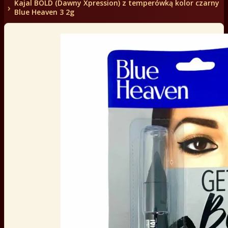
Kajal BOLD (Dawny Xpression) z temperówką kolor czarny
Blue Heaven 3 2g