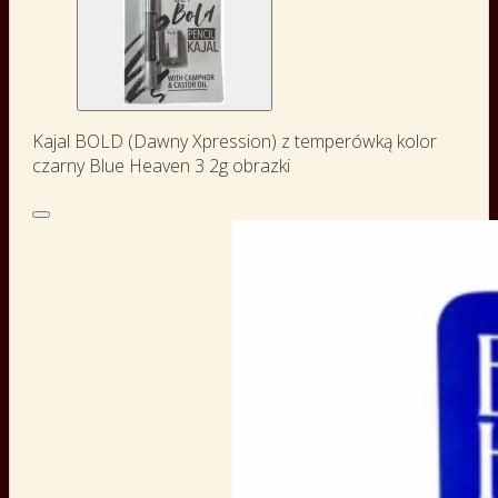
Kajal BOLD (Dawny Xpression) z temperówką kolor
czarny Blue Heaven 3 2g obrazki