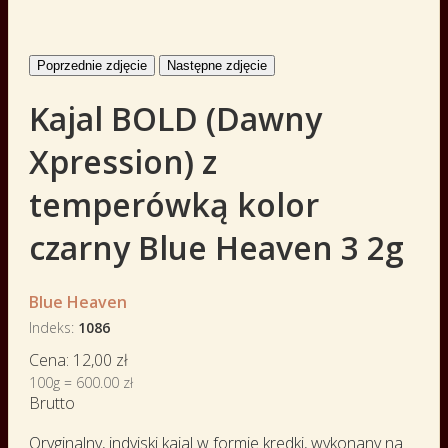
Poprzednie zdjęcie
Następne zdjęcie
Kajal BOLD (Dawny
Xpression) z
temperówką kolor
czarny Blue Heaven 3 2g
Blue Heaven
Indeks
1086
Cena:
12,00 zł
100g = 600.00 zł
Brutto
Oryginalny, indyjski kajal w formie kredki, wykonany na