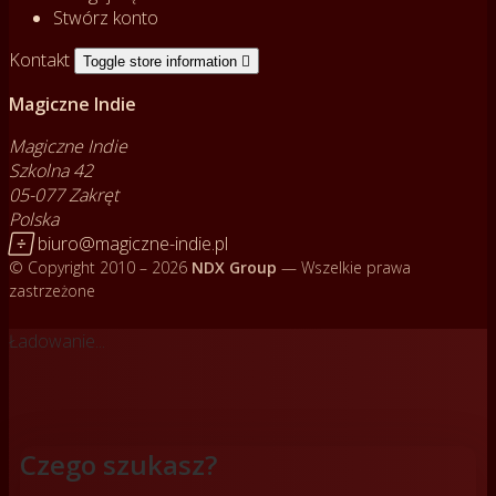
Stwórz konto
Kontakt
Toggle store information

Magiczne Indie
Magiczne Indie
Szkolna 42
05-077 Zakręt
Polska

biuro@magiczne-indie.pl
© Copyright 2010 – 2026
NDX Group
— Wszelkie prawa
zastrzeżone
Ładowanie...
Czego szukasz?