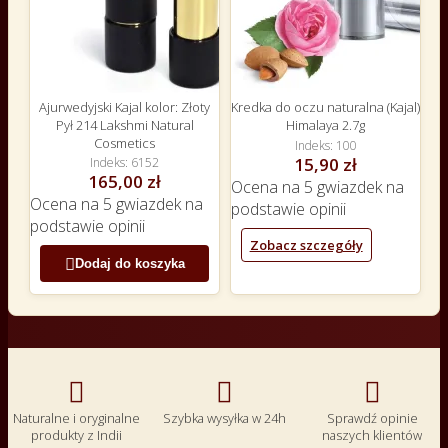
Ajurwedyjski Kajal kolor: Złoty
Kredka do oczu naturalna (Kajal)
Pył 214 Lakshmi Natural
Himalaya 2.7g
Cosmetics
Indeks
100
15,90 zł
Indeks
6152
165,00 zł
Ocena
na 5 gwiazdek na
Ocena
na 5 gwiazdek na
podstawie
opinii
podstawie
opinii
Zobacz szczegóły

Dodaj do koszyka



Naturalne i oryginalne
Szybka wysyłka w 24h
Sprawdź opinie
produkty z Indii
naszych klientów