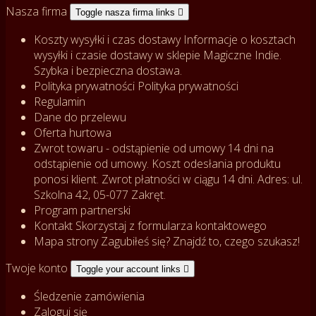
Nasza firma
Toggle nasza firma links

Koszty wysyłki i czas dostawy
Informacje o kosztach
wysyłki i czasie dostawy w sklepie Magiczne Indie.
Szybka i bezpieczna dostawa.
Polityka prywatności
Polityka prywatności
Regulamin
Dane do przelewu
Oferta hurtowa
Zwrot towaru - odstąpienie od umowy
14 dni na
odstąpienie od umowy. Koszt odesłania produktu
ponosi klient. Zwrot płatności w ciągu 14 dni. Adres: ul.
Szkolna 42, 05-077 Zakręt.
Program partnerski
Kontakt
Skorzystaj z formularza kontaktowego
Mapa strony
Zagubiłeś się? Znajdź to, czego szukasz!
Twoje konto
Toggle your account links

Śledzenie zamówienia
Zaloguj się