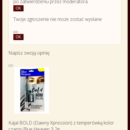
po zatwierdzeniu przez moderatora.
OK
Twoje zgłoszenie nie może zostać wysłane
OK
Napisz swoją opinię
Kajal BOLD (Dawny Xpression) z temperówką kolor
czarny Blue Heaven 3 2g