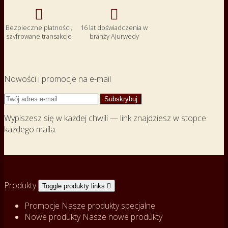


Bezpieczne płatności,
16 lat doświadczenia w
szyfrowane transakcje
branży Ajurwedy
Nowości i promocje na e-mail
Wypiszesz się w każdej chwili — link znajdziesz w stopce
każdego maila.
Produkty
Toggle produkty links

Promocje
Nasze produkty specjalne
Nowe produkty
Nasze nowe produkty