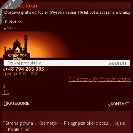
O
B
E
C
N
I
E
B
R
A
K
N
A
S
T
A
N
I
Przejdź do treści
E



Dostawa gratis od 100 zł
Wysyłka dzisiaj
16 lat doświadczenia w branży
Waluta:

Kontakt
search
+48 794 265 385

pon - pt: 8:00 - 15:00

0
Koszyk (0)
Zobacz koszyk


0


KONTAKT
KATEGORIE

Strona główna
Kosmetyki
Pielęgnacja okolic oczu
Kajale
Kajale z Indii