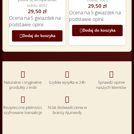
Indeks
9603
29,50 zł
Indeks
8092
29,50 zł
Ocena
na 5 gwiazdek na
Ocena
na 5 gwiazdek na
podstawie
opinii
podstawie
opinii

Dodaj do koszyka

Dodaj do koszyka



Naturalne i oryginalne
Szybka wysyłka w 24h
Sprawdź opinie
produkty z Indii
naszych klientów


Bezpieczne płatności,
16 lat doświadczenia w
szyfrowane transakcje
branży Ajurwedy