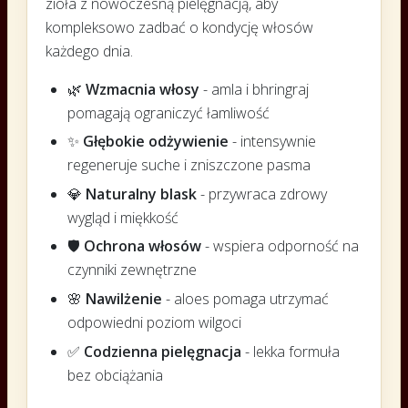
zioła z nowoczesną pielęgnacją, aby
kompleksowo zadbać o kondycję włosów
każdego dnia.
🌿
Wzmacnia włosy
- amla i bhringraj
pomagają ograniczyć łamliwość
✨
Głębokie odżywienie
- intensywnie
regeneruje suche i zniszczone pasma
💎
Naturalny blask
- przywraca zdrowy
wygląd i miękkość
🛡️
Ochrona włosów
- wspiera odporność na
czynniki zewnętrzne
🌸
Nawilżenie
- aloes pomaga utrzymać
odpowiedni poziom wilgoci
✅
Codzienna pielęgnacja
- lekka formuła
bez obciążania