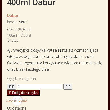
400ml Dabur
Dabur
Indeks
9602
Cena:
29,50 zł
100ml = 7.38 zł
Brutto
Ajurwedyjska odżywka Vatika Naturals wzmacniająca
włosy, wzbogacona o amla, bhringraj, aloes i zioła.
Odżywia, regeneruje i przywraca włosom naturalną siłę
oraz blask każdego dnia.
Wysyłka w ciągu 24h





Dodaj do koszyka
favorite_border
Udostępnij