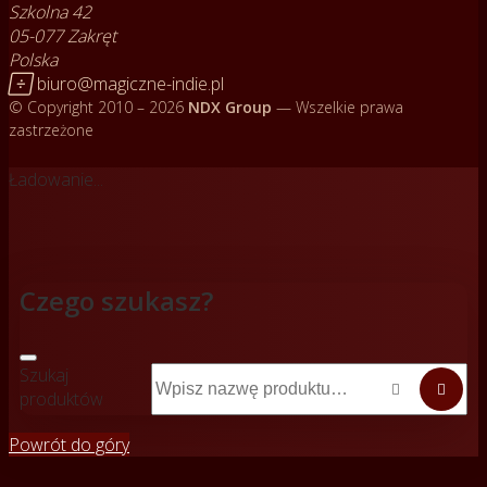
Szkolna 42
05-077 Zakręt
Polska

biuro@magiczne-indie.pl
© Copyright 2010 – 2026
NDX Group
— Wszelkie prawa
zastrzeżone
Ładowanie...
Czego szukasz?
Szukaj


produktów
Powrót do góry