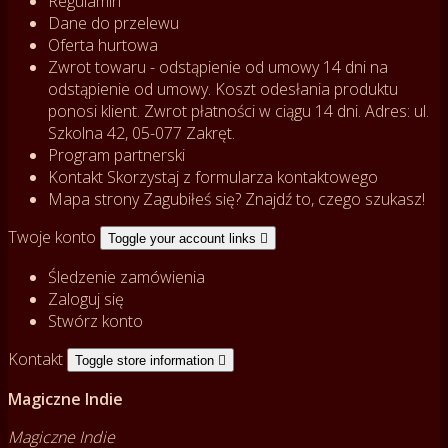
Regulamin
Dane do przelewu
Oferta hurtowa
Zwrot towaru - odstąpienie od umowy
14 dni na
odstąpienie od umowy. Koszt odesłania produktu
ponosi klient. Zwrot płatności w ciągu 14 dni. Adres: ul.
Szkolna 42, 05-077 Zakręt.
Program partnerski
Kontakt
Skorzystaj z formularza kontaktowego
Mapa strony
Zagubiłeś się? Znajdź to, czego szukasz!
Twoje konto
Toggle your account links

Śledzenie zamówienia
Zaloguj się
Stwórz konto
Kontakt
Toggle store information

Magiczne Indie
Magiczne Indie