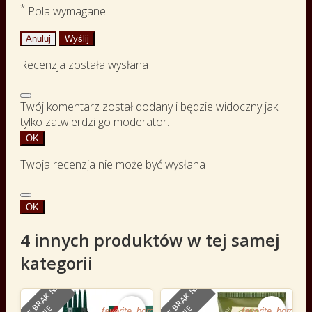
*
Pola wymagane
Anuluj
Wyślij
Recenzja została wysłana
Twój komentarz został dodany i będzie widoczny jak
tylko zatwierdzi go moderator.
OK
Twoja recenzja nie może być wysłana
OK
4 innych produktów w tej samej
kategorii
O
B
E
C
N
I
E
B
R
A
K
N
A
S
T
A
N
I
O
B
E
C
N
I
E
B
R
A
K
N
A
S
T
A
N
I
NOWY
favorite_border
favorite_border