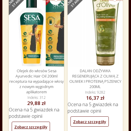
E
E
Olejek do włosów Sesa
DALAN ODŻYWKA
Ayurvedic Hair Oil 200ml
REGENERUJĄCA Z OLIWĄ Z
receptura na wypadające włosy
OLIWEK I PROTEINĄ PSZENICY
z nowym wygodnym
200ML
aplikatorem
Indeks
9282
16,37 zł
Indeks
312
29,88 zł
Ocena
na 5 gwiazdek na
Ocena
na 5 gwiazdek na
podstawie
opinii
podstawie
opinii
Zobacz szczegóły
Zobacz szczegóły