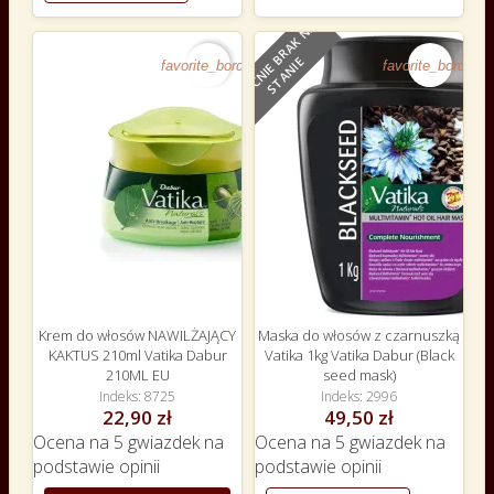
O
B
E
C
N
I
E
B
R
A
K
N
A
S
T
A
N
I
E
favorite_border
favorite_border
Krem do włosów NAWILŻAJĄCY
Maska do włosów z czarnuszką
KAKTUS 210ml Vatika Dabur
Vatika 1kg Vatika Dabur (Black
210ML EU
seed mask)
Indeks
8725
Indeks
2996
22,90 zł
49,50 zł
Ocena
na 5 gwiazdek na
Ocena
na 5 gwiazdek na
podstawie
opinii
podstawie
opinii