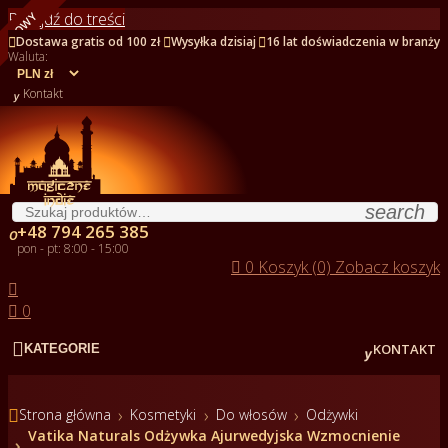
Przejdź do treści
NOWY



Dostawa gratis od 100 zł
Wysyłka dzisiaj
16 lat doświadczenia w branży
Waluta:

Kontakt
search
+48 794 265 385

pon - pt: 8:00 - 15:00

0
Koszyk (0)
Zobacz koszyk


0


KONTAKT
KATEGORIE

Strona główna
Kosmetyki
Do włosów
Odżywki
Vatika Naturals Odżywka Ajurwedyjska Wzmocnienie