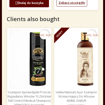
Zobacz szczegóły

Dodaj do koszyka
Clients also bought
NOWY
favorite_border
favorite_border
Szampon Ajurwedyjski Przeciw
Vatika Naturals Ayur Szampon
Wypadaniu Włosów 15 Ziół (Hair
Wzmacniajacy Do Wlosow
Fall Control Medical Shampoo)
400ML DABUR
200ml SESA Ayurvedic