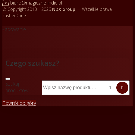

biuro@magiczne-indie.pl
© Copyright 2010 – 2026
NDX Group
— Wszelkie prawa
zastrzeżone
Ładowanie...
Czego szukasz?
Szukaj


produktów
Powrót do góry