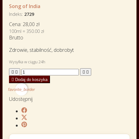
Song of India
Indeks
2729
Cena:
28,00 zł
100ml = 350.00 zł
Brutto
Zdrowie, stabilność, dobrobyt
Wysyłka w ciągu 24h





Dodaj do koszyka
favorite_border
Udostępnij