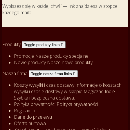
Wypiszesz się w każdej chwili — link znajdziesz w stopce
każdego maila.
Produkty
Toggle produkty links

Promocje
Nasze produkty specjalne
Nowe produkty
Nasze nowe produkty
Nasza firma
Toggle nasza firma links

Koszty wysyłki i czas dostawy
Informacje o kosztach
wysyłki i czasie dostawy w sklepie Magiczne Indie.
Szybka i bezpieczna dostawa.
Polityka prywatności
Polityka prywatności
Regulamin
Dane do przelewu
Oferta hurtowa
Zwrot towaru - odstąpienie od umowy
14 dni na