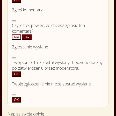
OK
Zgłoś komentarz
Czy jesteś pewien, że chcesz zgłosić ten
komentarz?
Nie
Tak
Zgłoszenie wysłane
Twój komentarz został wysłany i będzie widoczny
po zatwierdzeniu przez moderatora.
OK
Twoje zgłoszenie nie może zostać wysłane
OK
Napisz swoją opinię