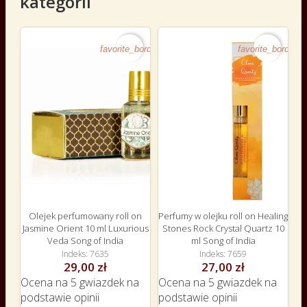
kategorii
favorite_border
favorite_border
Olejek perfumowany roll on
Perfumy w olejku roll on Healing
Jasmine Orient 10 ml Luxurious
Stones Rock Crystal Quartz 10
Veda Song of India
ml Song of India
Indeks
7635
Indeks
7659
29,00 zł
27,00 zł
Ocena
na 5 gwiazdek na
Ocena
na 5 gwiazdek na
podstawie
opinii
podstawie
opinii