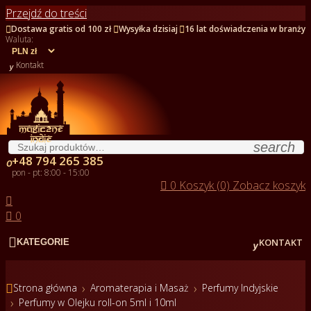
Przejdź do treści



Dostawa gratis od 100 zł
Wysyłka dzisiaj
16 lat doświadczenia w branży
Waluta:

Kontakt
search
+48 794 265 385

pon - pt: 8:00 - 15:00

0
Koszyk (0)
Zobacz koszyk


0


KONTAKT
KATEGORIE

Strona główna
Aromaterapia i Masaż
Perfumy Indyjskie
Perfumy w Olejku roll-on 5ml i 10ml