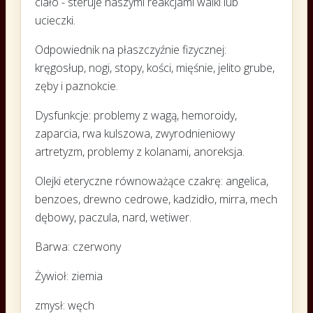
ciało - steruje naszymi reakcjami walki lub
ucieczki.
Odpowiednik na płaszczyźnie fizycznej:
kręgosłup, nogi, stopy, kości, mięśnie, jelito grube,
zęby i paznokcie.
Dysfunkcje: problemy z wagą, hemoroidy,
zaparcia, rwa kulszowa, zwyrodnieniowy
artretyzm, problemy z kolanami, anoreksja.
Olejki eteryczne równoważące czakrę: angelica,
benzoes, drewno cedrowe, kadzidło, mirra, mech
dębowy, paczula, nard, wetiwer.
Barwa: czerwony
Żywioł: ziemia
zmysł: węch