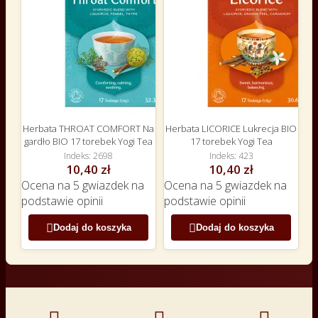
Herbata THROAT COMFORT Na
Herbata LICORICE Lukrecja BIO
gardło BIO 17 torebek Yogi Tea
17 torebek Yogi Tea
Indeks
2698
Indeks
423
10,40 zł
10,40 zł
Ocena
na 5 gwiazdek na
Ocena
na 5 gwiazdek na
podstawie
opinii
podstawie
opinii


Dodaj do koszyka
Dodaj do koszyka