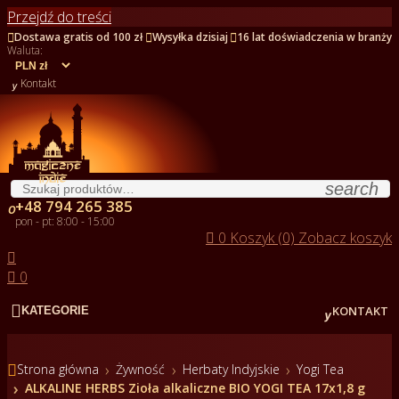
Przejdź do treści



Dostawa gratis od 100 zł
Wysyłka dzisiaj
16 lat doświadczenia w branży
Waluta:

Kontakt
search
+48 794 265 385

pon - pt: 8:00 - 15:00

0
Koszyk (0)
Zobacz koszyk


0


KONTAKT
KATEGORIE

Strona główna
Żywność
Herbaty Indyjskie
Yogi Tea
ALKALINE HERBS Zioła alkaliczne BIO YOGI TEA 17x1,8 g