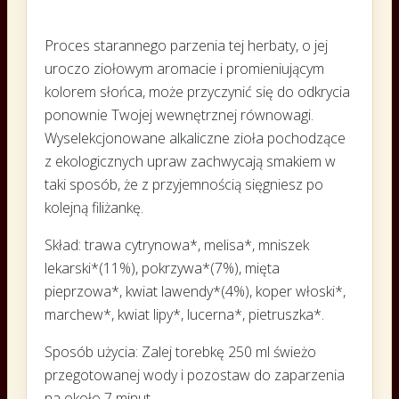
Proces starannego parzenia tej herbaty, o jej
uroczo ziołowym aromacie i promieniującym
kolorem słońca, może przyczynić się do odkrycia
ponownie Twojej wewnętrznej równowagi.
Wyselekcjonowane alkaliczne zioła pochodzące
z ekologicznych upraw zachwycają smakiem w
taki sposób, że z przyjemnością sięgniesz po
kolejną filiżankę.
Skład:
trawa cytrynowa*, melisa*, mniszek
lekarski*(11%), pokrzywa*(7%), mięta
pieprzowa*, kwiat lawendy*(4%), koper włoski*,
marchew*, kwiat lipy*, lucerna*, pietruszka*.
Sposób użycia:
Zalej torebkę 250 ml świeżo
przegotowanej wody i pozostaw do zaparzenia
na około 7 minut.