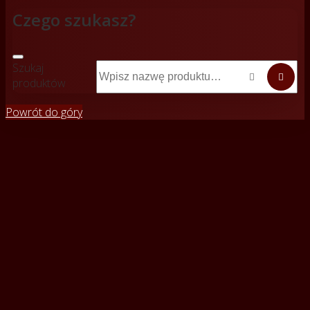
Czego szukasz?
Szukaj


produktów
Powrót do góry