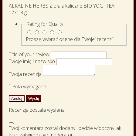
ALKALINE HERBS Zioła alkaliczne BIO YOGI TEA
17x1,8 g
Rating for
Quality
Proszę wybrać ocenę dla Twojej recenzji.
Title of your review
Twoje imię i nazwisko
Twoja recenzja
*
Pola wymagane
Anuluj
Wyślij
Recenzja została wysłana
Twój komentarz został dodany i będzie widoczny jak
tylko zatwierdzi go moderator.