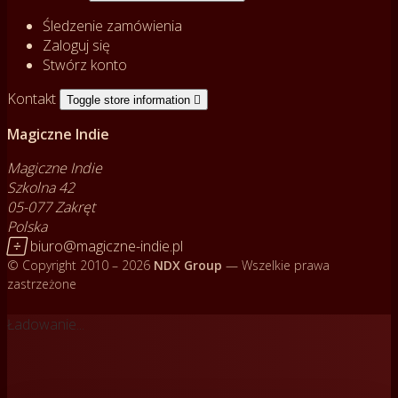
Śledzenie zamówienia
Zaloguj się
Stwórz konto
Kontakt
Toggle store information

Magiczne Indie
Magiczne Indie
Szkolna 42
05-077 Zakręt
Polska

biuro@magiczne-indie.pl
© Copyright 2010 – 2026
NDX Group
— Wszelkie prawa
zastrzeżone
Ładowanie...