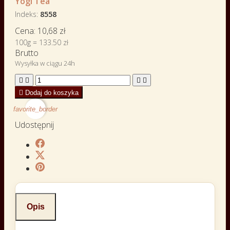
Yogi Tea
Indeks
8558
Cena:
10,68 zł
100g = 133.50 zł
Brutto
Wysyłka w ciągu 24h





Dodaj do koszyka
favorite_border
Udostępnij
Opis