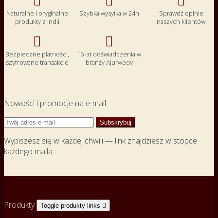



Naturalne i oryginalne
Szybka wysyłka w 24h
Sprawdź opinie
produkty z Indii
naszych klientów


Bezpieczne płatności,
16 lat doświadczenia w
szyfrowane transakcje
branży Ajurwedy
Nowości i promocje na e-mail
Wypiszesz się w każdej chwili — link znajdziesz w stopce
każdego maila.
Produkty
Toggle produkty links
