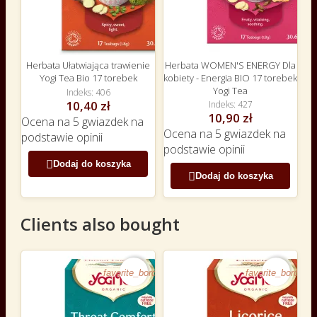
Herbata Ułatwiająca trawienie
Herbata WOMEN'S ENERGY Dla
Yogi Tea Bio 17 torebek
kobiety - Energia BIO 17 torebek
Yogi Tea
Indeks
406
10,40 zł
Indeks
427
10,90 zł
Ocena
na 5 gwiazdek na
Ocena
na 5 gwiazdek na
podstawie
opinii
podstawie
opinii

Dodaj do koszyka

Dodaj do koszyka
Clients also bought
favorite_border
favorite_border