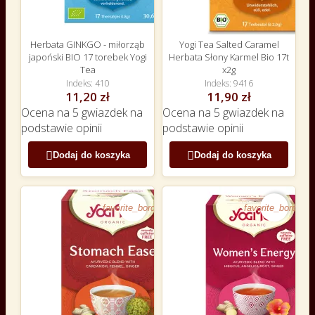
Herbata GINKGO - miłorząb
Yogi Tea Salted Caramel
japoński BIO 17 torebek Yogi
Herbata Słony Karmel Bio 17t
Tea
x2g
Indeks
410
Indeks
9416
11,20 zł
11,90 zł
Ocena
na 5 gwiazdek na
Ocena
na 5 gwiazdek na
podstawie
opinii
podstawie
opinii


Dodaj do koszyka
Dodaj do koszyka
favorite_border
favorite_border