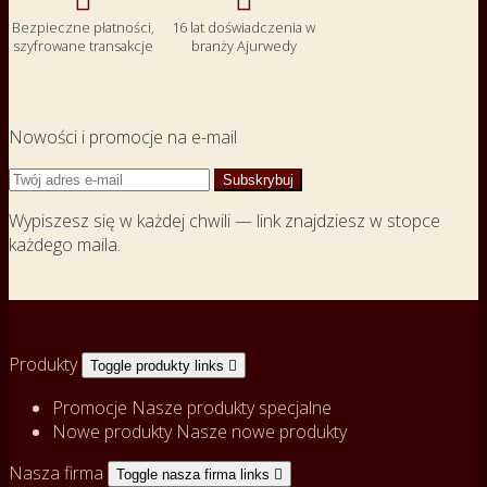
Bezpieczne płatności,
16 lat doświadczenia w
szyfrowane transakcje
branży Ajurwedy
Nowości i promocje na e-mail
Wypiszesz się w każdej chwili — link znajdziesz w stopce
każdego maila.
Produkty
Toggle produkty links

Promocje
Nasze produkty specjalne
Nowe produkty
Nasze nowe produkty
Nasza firma
Toggle nasza firma links
