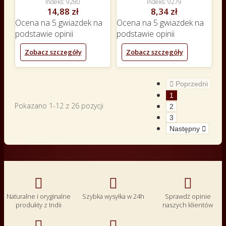
Indeks
9280
Indeks
9279
14,88 zł
8,34 zł
Ocena
na 5 gwiazdek na
Ocena
na 5 gwiazdek na
podstawie
opinii
podstawie
opinii
Zobacz szczegóły
Zobacz szczegóły

Poprzedni
1
Pokazano 1-12 z 26 pozycji
2
3
Następny




Naturalne i oryginalne
Szybka wysyłka w 24h
Sprawdź opinie
produkty z Indii
naszych klientów

