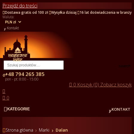
Przejdź do treści



Dostawa gratis od 100 zł
Wysyłka dzisiaj
16 lat doświadczenia w branży
Waluta:

Kontakt
search
+48 794 265 385

pon - pt: 8:00 - 15:00

0
Koszyk (0)
Zobacz koszyk


0


KONTAKT
KATEGORIE

Strona główna
Marki
Dalan