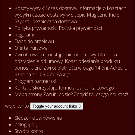
Koszty wysyłki i czas dostawy
Informacje o kosztach
wysyłki i czasie dostawy w sklepie Magiczne Indie.
Szybka i bezpieczna dostawa.
Polityka prywatności
Polityka prywatności
Regulamin
Dane do przelewu
Oferta hurtowa
Zwrot towaru - odstąpienie od umowy
14 dni na
odstąpienie od umowy. Koszt odesłania produktu
ponosi klient. Zwrot płatności w ciągu 14 dni. Adres: ul.
Szkolna 42, 05-077 Zakręt.
Program partnerski
Kontakt
Skorzystaj z formularza kontaktowego
Mapa strony
Zagubiłeś się? Znajdź to, czego szukasz!
Twoje konto
Toggle your account links

Śledzenie zamówienia
Zaloguj się
Stwórz konto