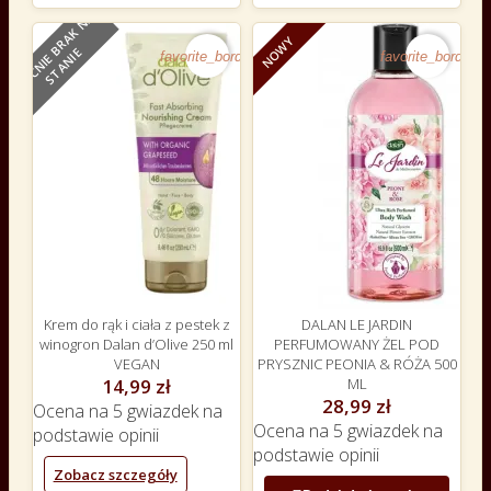
O
B
E
C
N
I
E
B
R
A
K
N
A
S
T
A
N
I
NOWY
NOWY
E
favorite_border
favorite_border
Krem do rąk i ciała z pestek z
DALAN LE JARDIN
winogron Dalan d’Olive 250 ml
PERFUMOWANY ŻEL POD
VEGAN
PRYSZNIC PEONIA & RÓŻA 500
14,99 zł
ML
28,99 zł
Ocena
na 5 gwiazdek na
Ocena
na 5 gwiazdek na
podstawie
opinii
podstawie
opinii
Zobacz szczegóły