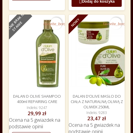

Dodaj do koszyka
O
B
E
C
N
I
E
B
R
A
K
N
A
S
T
A
N
I
NOWY
NOWY
E
favorite_border
favorite_border
DALAN D OLIVE SHAMPOO
DALAN D’OLIVE MASŁO DO
400ml REPAIRING CARE
CIAŁA Z NATURALNĄ OLIWĄ Z
OLIWEK 250ML
Indeks
9247
29,99 zł
Indeks
9283
23,47 zł
Ocena
na 5 gwiazdek na
Ocena
na 5 gwiazdek na
podstawie
opinii
podstawie
opinii