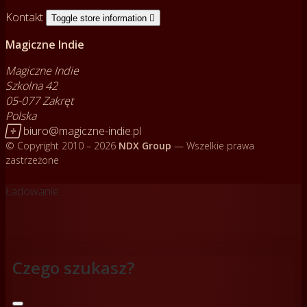
Kontakt
Toggle store information

Magiczne Indie
Magiczne Indie
Szkolna 42
05-077 Zakręt
Polska

biuro@magiczne-indie.pl
© Copyright 2010 – 2026
NDX Group
— Wszelkie prawa
zastrzeżone
Ładowanie...
Czego szukasz?