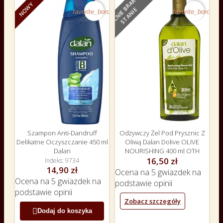
O
B
E
C
N
I
E
B
R
A
K
N
A
S
T
A
N
I
NOWY
NOWY
E
favorite_border
favorite_border
Szampon Anti-Dandruff
Odżywczy Żel Pod Prysznic Z
Delikatne Oczyszczanie 450 ml
Oliwą Dalan Dolive OLIVE
Dalan
NOURISHING 400 ml OTH
16,50 zł
Indeks
9734
14,90 zł
Ocena
na 5 gwiazdek na
Ocena
na 5 gwiazdek na
podstawie
opinii
podstawie
opinii
Zobacz szczegóły

Dodaj do koszyka