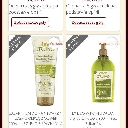
Ocena
na 5 gwiazdek na
Ocena
na 5 gwiazdek na
podstawie
opinii
podstawie
opinii
Zobacz szczegóły
Zobacz szczegóły
O
B
E
C
N
I
E
B
R
A
K
N
A
S
T
A
N
I
O
B
E
C
N
I
E
B
R
A
K
N
A
S
T
A
N
I
NOWY
NOWY
E
E
favorite_border
favorite_border
DALAN KREM DO RĄK, TWARZY I
MYDŁO W PŁYNIE DALAN
CIAŁA Z OLIWĄ Z OLIWEK
d'olive Oliwkowe 300 ml Bez
250ML – SZYBKO SIĘ WCHŁANIA
Silikonów