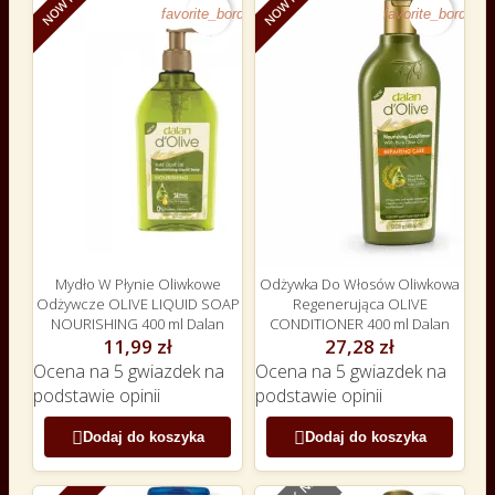
NOWY
NOWY
favorite_border
favorite_border
Mydło W Płynie Oliwkowe
Odżywka Do Włosów Oliwkowa
Odżywcze OLIVE LIQUID SOAP
Regenerująca OLIVE
NOURISHING 400 ml Dalan
CONDITIONER 400 ml Dalan
11,99 zł
27,28 zł
Ocena
na 5 gwiazdek na
Ocena
na 5 gwiazdek na
podstawie
opinii
podstawie
opinii


Dodaj do koszyka
Dodaj do koszyka