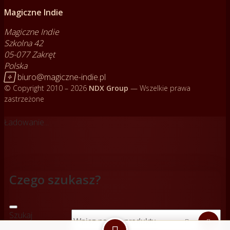
Magiczne Indie
Magiczne Indie
Szkolna 42
05-077 Zakręt
Polska

biuro@magiczne-indie.pl
© Copyright 2010 – 2026
NDX Group
— Wszelkie prawa
zastrzeżone
Ładowanie...
Czego szukasz?
Szukaj


produktów