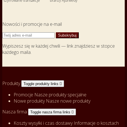
szyfrowane transakcje
branży Ajurwedy
Nowości i promocje na e-mail
Wypiszesz się w każdej chwili — link znajdziesz w stopce
każdego maila.
Produkty
Toggle produkty links

Promocje
Nasze produkty specjalne
Nowe produkty
Nasze nowe produkty
Nasza firma
Toggle nasza firma links

Koszty wysyłki i czas dostawy
Informacje o kosztach