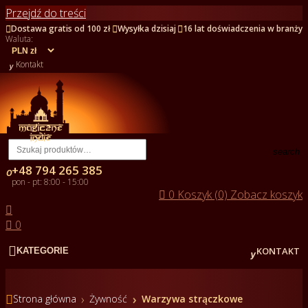
Przejdź do treści



Dostawa gratis od 100 zł
Wysyłka dzisiaj
16 lat doświadczenia w branży
Waluta:

Kontakt
search
+48 794 265 385

pon - pt: 8:00 - 15:00

0
Koszyk (0)
Zobacz koszyk


0


KONTAKT
KATEGORIE

Strona główna
Żywność
Warzywa strączkowe