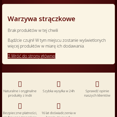
Warzywa strączkowe
Brak produktów w tej chwili
Bądźcie czujni! W tym miejscu zostanie wyświetlonych
więcej produktów w miarę ich dodawania.

Wróć do strony głównej



Naturalne i oryginalne
Szybka wysyłka w 24h
Sprawdź opinie
produkty z Indii
naszych klientów


Bezpieczne płatności,
16 lat doświadczenia w