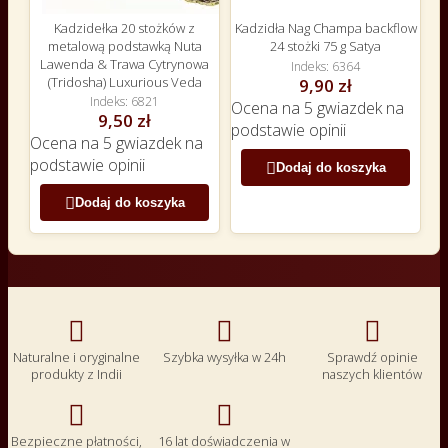
Kadzidełka 20 stożków z
Kadzidła Nag Champa backflow
metalową podstawką Nuta
24 stożki 75 g Satya
Lawenda & Trawa Cytrynowa
Indeks
6364
(Tridosha) Luxurious Veda
9,90 zł
Indeks
6821
Ocena
na 5 gwiazdek na
9,50 zł
podstawie
opinii
Ocena
na 5 gwiazdek na
podstawie
opinii

Dodaj do koszyka

Dodaj do koszyka



Naturalne i oryginalne
Szybka wysyłka w 24h
Sprawdź opinie
produkty z Indii
naszych klientów


Bezpieczne płatności,
16 lat doświadczenia w