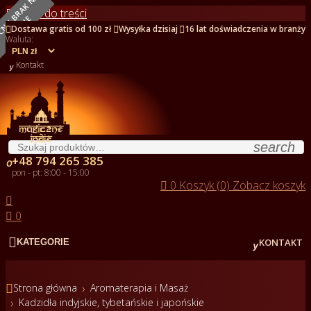
O
B
E
C
N
I
E
B
R
A
K
N
A
S
T
A
N
I
Przejdź do treści
E



Dostawa gratis od 100 zł
Wysyłka dzisiaj
16 lat doświadczenia w branży
Waluta:

Kontakt
search
+48 794 265 385

pon - pt: 8:00 - 15:00

0
Koszyk (0)
Zobacz koszyk


0


KONTAKT
KATEGORIE

Strona główna
Aromaterapia i Masaż
Kadzidła indyjskie, tybetańskie i japońskie