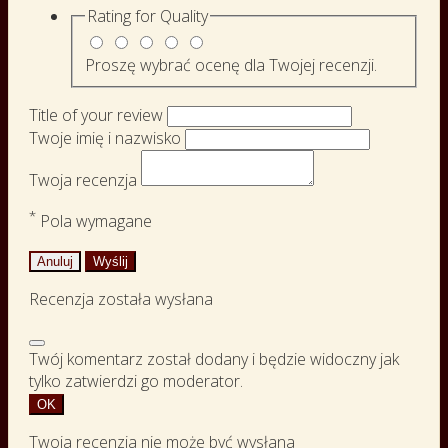
Rating for
Quality
Proszę wybrać ocenę dla Twojej recenzji.
Title of your review
Twoje imię i nazwisko
Twoja recenzja
*
Pola wymagane
Anuluj
Wyślij
Recenzja została wysłana
Twój komentarz został dodany i będzie widoczny jak
tylko zatwierdzi go moderator.
OK
Twoja recenzja nie może być wysłana