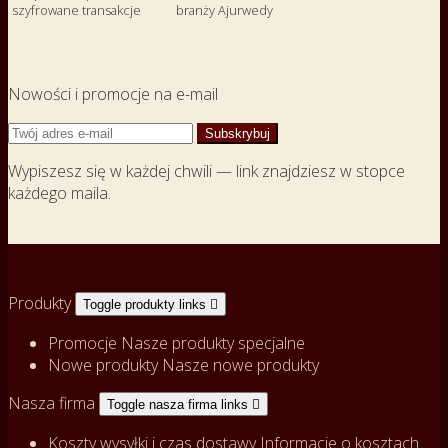
szyfrowane transakcje
branży Ajurwedy
Nowości i promocje na e-mail
Wypiszesz się w każdej chwili — link znajdziesz w stopce
każdego maila.
Produkty
Toggle produkty links

Promocje
Nasze produkty specjalne
Nowe produkty
Nasze nowe produkty
Nasza firma
Toggle nasza firma links

Koszty wysyłki i czas dostawy
Informacje o kosztach