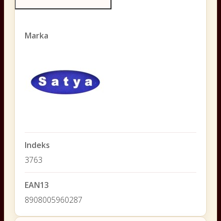
Marka
Indeks
3763
EAN13
8908005960287