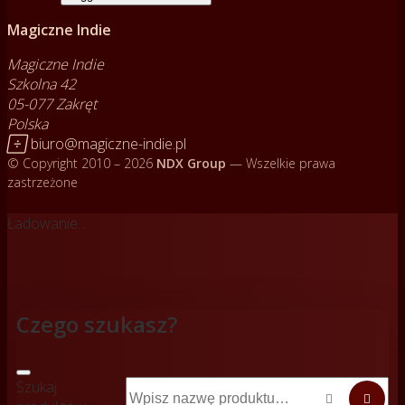
Magiczne Indie
Magiczne Indie
Szkolna 42
05-077 Zakręt
Polska

biuro@magiczne-indie.pl
© Copyright 2010 – 2026
NDX Group
— Wszelkie prawa
zastrzeżone
Ładowanie...
Czego szukasz?
Szukaj

