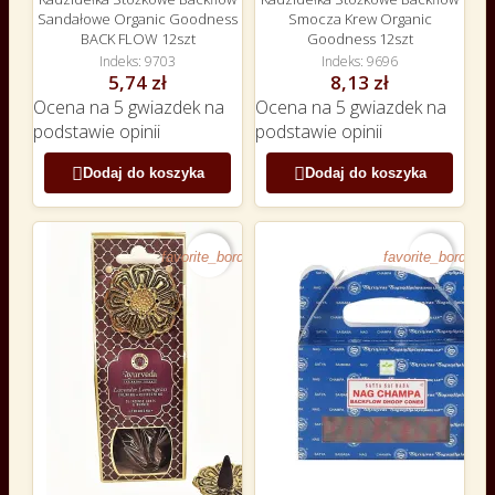
Sandałowe Organic Goodness
Smocza Krew Organic
BACK FLOW 12szt
Goodness 12szt
Indeks
9703
Indeks
9696
5,74 zł
8,13 zł
Ocena
na 5 gwiazdek na
Ocena
na 5 gwiazdek na
podstawie
opinii
podstawie
opinii


Dodaj do koszyka
Dodaj do koszyka
favorite_border
favorite_border