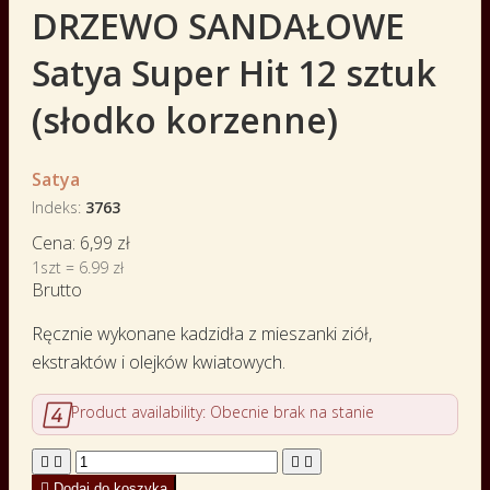
DRZEWO SANDAŁOWE
Satya Super Hit 12 sztuk
(słodko korzenne)
Satya
Indeks
3763
Cena:
6,99 zł
1szt = 6.99 zł
Brutto
Ręcznie wykonane kadzidła z mieszanki ziół,
ekstraktów i olejków kwiatowych.

Product availability:
Obecnie brak na stanie





Dodaj do koszyka