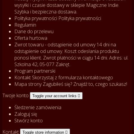
wysyłki i czasie dostawy w sklepie Magiczne Indie.
Szybka i bezpieczna dostawa.
Polityka prywatności
Polityka prywatności
Regulamin
Dane do przelewu
Oferta hurtowa
Zwrot towaru - odstąpienie od umowy
14 dni na
odstąpienie od umowy. Koszt odesłania produktu
ponosi klient. Zwrot płatności w ciągu 14 dni. Adres: ul.
Szkolna 42, 05-077 Zakręt.
Program partnerski
Kontakt
Skorzystaj z formularza kontaktowego
Mapa strony
Zagubiłeś się? Znajdź to, czego szukasz!
Twoje konto
Toggle your account links

Śledzenie zamówienia
Zaloguj się
Stwórz konto
Kontakt
Toggle store information
