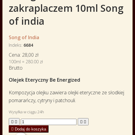
zakraplaczem 10ml Song
of india
Song of India
Indeks
6684
Cena:
28,00 zł
100ml = 280.00 zł
Brutto
Olejek Eteryczny Be Energized
Kompozycja olejku zawiera olejki eteryczne ze słodkiej
pomarańczy, cytryny i patchouli.
Wysyłka w ciągu 24h





Dodaj do koszyka