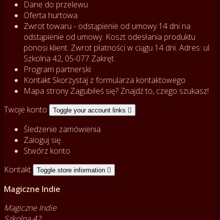
Dane do przelewu
Oferta hurtowa
Zwrot towaru - odstąpienie od umowy
14 dni na
odstąpienie od umowy. Koszt odesłania produktu
ponosi klient. Zwrot płatności w ciągu 14 dni. Adres: ul.
Szkolna 42, 05-077 Zakręt.
Program partnerski
Kontakt
Skorzystaj z formularza kontaktowego
Mapa strony
Zagubiłeś się? Znajdź to, czego szukasz!
Twoje konto
Toggle your account links

Śledzenie zamówienia
Zaloguj się
Stwórz konto
Kontakt
Toggle store information

Magiczne Indie
Magiczne Indie
Szkolna 42