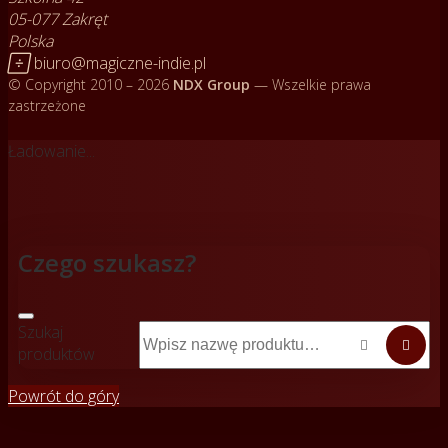
05-077 Zakręt
Polska

biuro@magiczne-indie.pl
© Copyright 2010 – 2026
NDX Group
— Wszelkie prawa
zastrzeżone
Ładowanie...
Czego szukasz?
Szukaj


produktów
Powrót do góry