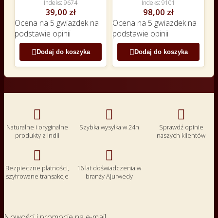
Indeks
9674
Indeks
9101
39,00 zł
98,00 zł
Ocena
na 5 gwiazdek na
Ocena
na 5 gwiazdek na
podstawie
opinii
podstawie
opinii


Dodaj do koszyka
Dodaj do koszyka



Naturalne i oryginalne
Szybka wysyłka w 24h
Sprawdź opinie
produkty z Indii
naszych klientów


Bezpieczne płatności,
16 lat doświadczenia w
szyfrowane transakcje
branży Ajurwedy
Nowości i promocje na e-mail