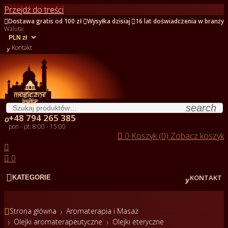
Przejdź do treści



Dostawa gratis od 100 zł
Wysyłka dzisiaj
16 lat doświadczenia w branży
Waluta:

Kontakt
search
+48 794 265 385

pon - pt: 8:00 - 15:00

0
Koszyk (0)
Zobacz koszyk


0


KONTAKT
KATEGORIE

Strona główna
Aromaterapia i Masaż
Olejki aromaterapeutyczne
Olejki eteryczne