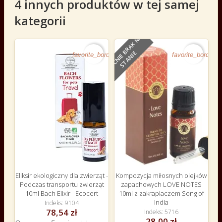
4 innych produktów w tej samej
kategorii
O
B
E
C
N
I
E
B
R
A
K
N
A
S
T
A
N
I
E
favorite_border
favorite_border
Eliksir ekologiczny dla zwierząt -
Kompozycja miłosnych olejków
Podczas transportu zwierząt
zapachowych LOVE NOTES
10ml Bach Elixir - Ecocert
10ml z zakraplaczem Song of
India
Indeks
9104
78,54 zł
Indeks
5716
28,00 zł