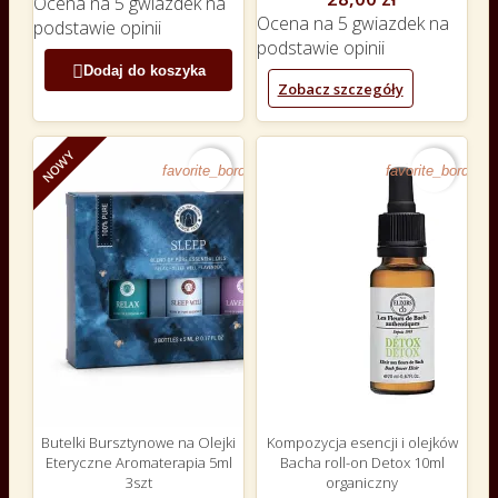
Ocena
na 5 gwiazdek na
Ocena
na 5 gwiazdek na
podstawie
opinii
podstawie
opinii

Dodaj do koszyka
Zobacz szczegóły
NOWY
favorite_border
favorite_border
Butelki Bursztynowe na Olejki
Kompozycja esencji i olejków
Eteryczne Aromaterapia 5ml
Bacha roll-on Detox 10ml
3szt
organiczny