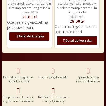
eterycznych LOVE NOTES 10ml
eterycznych Cool Breeze w
z zakraplaczem Song of India
butelce z zakraplaczem 10ml
Song of india
Indeks
6686
28,00 zł
Indeks
6681
28,00 zł
Ocena
na 5 gwiazdek na
Ocena
na 5 gwiazdek na
podstawie
opinii
podstawie
opinii

Dodaj do koszyka

Dodaj do koszyka



Naturalne i oryginalne
Szybka wysyłka w 24h
Sprawdź opinie
produkty z Indii
naszych klientów


Bezpieczne płatności,
16 lat doświadczenia w
szyfrowane transakcje
branży Ajurwedy