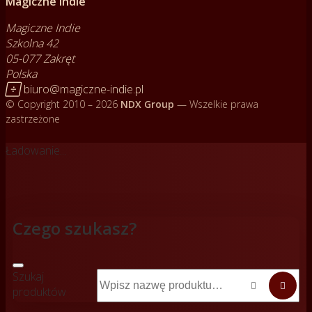
Magiczne Indie
Magiczne Indie
Szkolna 42
05-077 Zakręt
Polska

biuro@magiczne-indie.pl
© Copyright 2010 – 2026
NDX Group
— Wszelkie prawa
zastrzeżone
Ładowanie...
Czego szukasz?
Szukaj


produktów