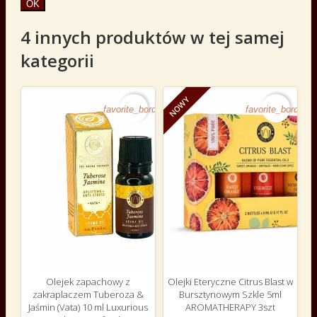
OK
4 innych produktów w tej samej
kategorii
NOWY
favorite_border
favorite_border
Olejek zapachowy z
Olejki Eteryczne Citrus Blast w
zakraplaczem Tuberoza &
Bursztynowym Szkle 5ml
Jaśmin (Vata) 10 ml Luxurious
AROMATHERAPY 3szt