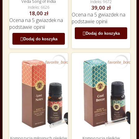
Veda Song of India
Indeks
9672
39,00 zł
Indeks
6626
18,00 zł
Ocena
na 5 gwiazdek na
Ocena
na 5 gwiazdek na
podstawie
opinii
podstawie
opinii

Dodaj do koszyka

Dodaj do koszyka
favorite_border
favorite_border
Kompozycja miłosnych olejków
Kompozycja olejków