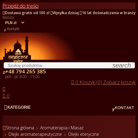
Przejdź do treści



Dostawa gratis od 100 zł
Wysyłka dzisiaj
16 lat doświadczenia w branży
Waluta:

Kontakt
search
+48 794 265 385

pon - pt: 8:00 - 15:00

0
Koszyk (0)
Zobacz koszyk


0


KONTAKT
KATEGORIE

Strona główna
Aromaterapia i Masaż
Olejki aromaterapeutyczne
Olejki eteryczne