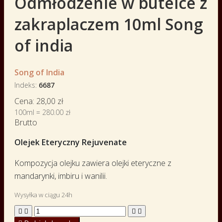
Odmłodzenie w butelce z
zakraplaczem 10ml Song
of india
Song of India
Indeks
6687
Cena:
28,00 zł
100ml = 280.00 zł
Brutto
Olejek Eteryczny Rejuvenate
Kompozycja olejku zawiera olejki eteryczne z
mandarynki, imbiru i wanilii.
Wysyłka w ciągu 24h



