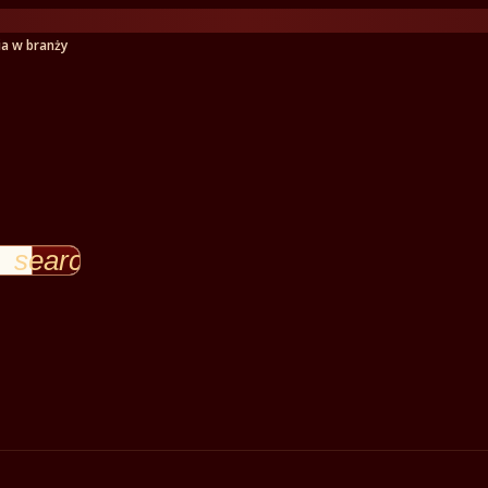
ia w branży
search