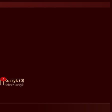

0
Koszyk (0)
Zobacz koszyk