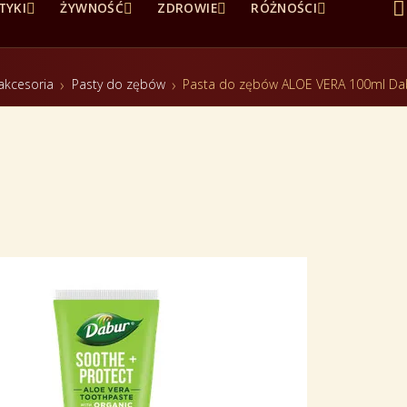





TYKI
ŻYWNOŚĆ
ZDROWIE
RÓŻNOŚCI
 akcesoria
Pasty do zębów
Pasta do zębów ALOE VERA 100ml Da