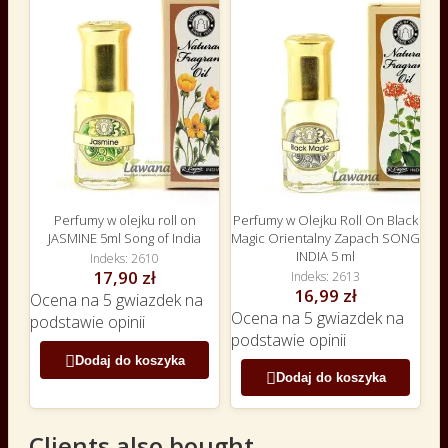
Perfumy w olejku roll on
Perfumy w Olejku Roll On Black
JASMINE 5ml Song of India
Magic Orientalny Zapach SONG
INDIA 5 ml
Indeks
2610
17,90 zł
Indeks
2613
16,99 zł
Ocena
na 5 gwiazdek na
Ocena
na 5 gwiazdek na
podstawie
opinii
podstawie
opinii

Dodaj do koszyka

Dodaj do koszyka
Clients also bought