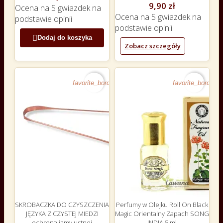
9,90 zł
Ocena
na 5 gwiazdek na
Ocena
na 5 gwiazdek na
podstawie
opinii
podstawie
opinii

Dodaj do koszyka
Zobacz szczegóły
favorite_border
favorite_border
SKROBACZKA DO CZYSZCZENIA
Perfumy w Olejku Roll On Black
JĘZYKA Z CZYSTEJ MIEDZI
Magic Orientalny Zapach SONG
ochrona jamy ustnej
INDIA 5 ml