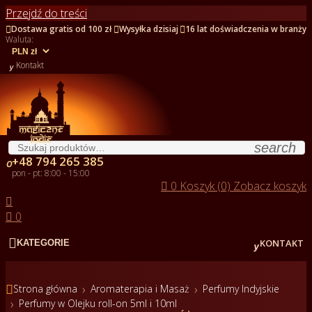
Przejdź do treści



Dostawa gratis od 100 zł
Wysyłka dzisiaj
16 lat doświadczenia w branży
Waluta:

Kontakt
search
+48 794 265 385

pon - pt: 8:00 - 15:00

0
Koszyk (0)
Zobacz koszyk


0


KONTAKT
KATEGORIE

Strona główna
Aromaterapia i Masaż
Perfumy Indyjskie
Perfumy w Olejku roll-on 5ml i 10ml