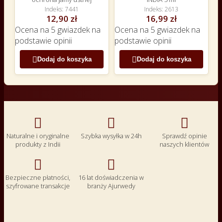
Indeks
7441
Indeks
2613
12,90 zł
16,99 zł
Ocena
na 5 gwiazdek na
Ocena
na 5 gwiazdek na
podstawie
opinii
podstawie
opinii


Dodaj do koszyka
Dodaj do koszyka



Naturalne i oryginalne
Szybka wysyłka w 24h
Sprawdź opinie
produkty z Indii
naszych klientów


Bezpieczne płatności,
16 lat doświadczenia w
szyfrowane transakcje
branży Ajurwedy