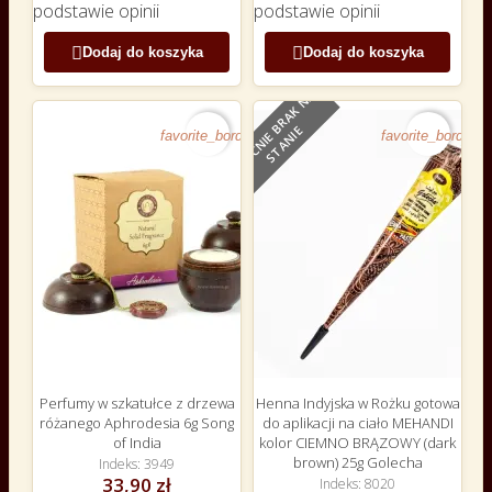
podstawie
opinii
podstawie
opinii


Dodaj do koszyka
Dodaj do koszyka
O
B
E
C
N
I
E
B
R
A
K
N
A
S
T
A
N
I
E
favorite_border
favorite_border
Perfumy w szkatułce z drzewa
Henna Indyjska w Rożku gotowa
różanego Aphrodesia 6g Song
do aplikacji na ciało MEHANDI
of India
kolor CIEMNO BRĄZOWY (dark
brown) 25g Golecha
Indeks
3949
33,90 zł
Indeks
8020