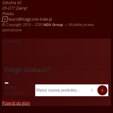
Szkolna 42
05-077 Zakręt
Polska

biuro@magiczne-indie.pl
© Copyright 2010 – 2026
NDX Group
— Wszelkie prawa
zastrzeżone
Ładowanie...
Czego szukasz?
Szukaj


produktów
Powrót do góry