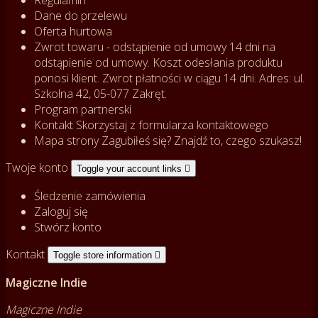
Regulamin
Dane do przelewu
Oferta hurtowa
Zwrot towaru - odstąpienie od umowy
14 dni na
odstąpienie od umowy. Koszt odesłania produktu
ponosi klient. Zwrot płatności w ciągu 14 dni. Adres: ul.
Szkolna 42, 05-077 Zakręt.
Program partnerski
Kontakt
Skorzystaj z formularza kontaktowego
Mapa strony
Zagubiłeś się? Znajdź to, czego szukasz!
Twoje konto
Toggle your account links

Śledzenie zamówienia
Zaloguj się
Stwórz konto
Kontakt
Toggle store information

Magiczne Indie
Magiczne Indie