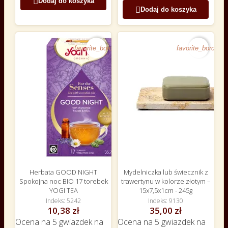

Dodaj do koszyka

Dodaj do koszyka
favorite_border
favorite_border
Herbata GOOD NIGHT
Mydelniczka lub świecznik z
Spokojna noc BIO 17 torebek
trawertynu w kolorze złotym –
YOGI TEA
15x7,5x1cm - 245g
Indeks
5242
Indeks
9130
10,38 zł
35,00 zł
Ocena
na 5 gwiazdek na
Ocena
na 5 gwiazdek na