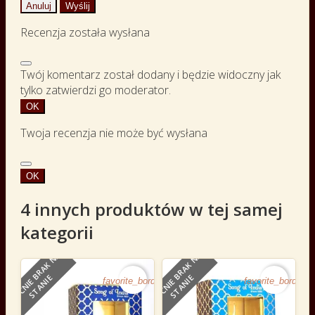
Anuluj
Wyślij
Recenzja została wysłana
Twój komentarz został dodany i będzie widoczny jak
tylko zatwierdzi go moderator.
OK
Twoja recenzja nie może być wysłana
OK
4 innych produktów w tej samej
kategorii
O
B
E
C
N
I
E
B
R
A
K
N
A
S
T
A
N
I
O
B
E
C
N
I
E
B
R
A
K
N
A
S
T
A
N
I
E
E
favorite_border
favorite_border