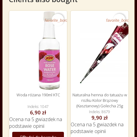
favorite_border
favorite_border
Woda różana 190ml KTC
Naturalna henna do tatuażu w
rożku Kolor Brązowy
(Kasztanowy) Golecha 25g
Indeks
1047
6,90 zł
Indeks
8679
9,90 zł
Ocena
na 5 gwiazdek na
Ocena
na 5 gwiazdek na
podstawie
opinii
podstawie
opinii