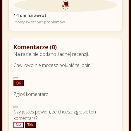
14 dni na zwrot
Prosty zwrot bez problemów
Komentarze (0)
Na razie nie dodano żadnej recenzji.
Chwilowo nie możesz polubić tej opinii
OK
Zgłoś komentarz
Czy jesteś pewien, że chcesz zgłosić ten
komentarz?
Nie
Tak