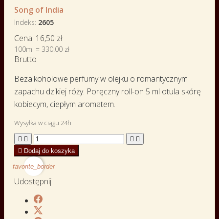
Song of India
Indeks
2605
Cena:
16,50 zł
100ml = 330.00 zł
Brutto
Bezalkoholowe perfumy w olejku o romantycznym
zapachu dzikiej róży. Poręczny roll-on 5 ml otula skórę
kobiecym, ciepłym aromatem.
Wysyłka w ciągu 24h





Dodaj do koszyka
favorite_border
Udostępnij