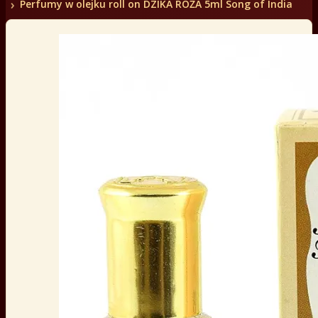
Perfumy w olejku roll on DZIKA RÓŻA 5ml Song of India