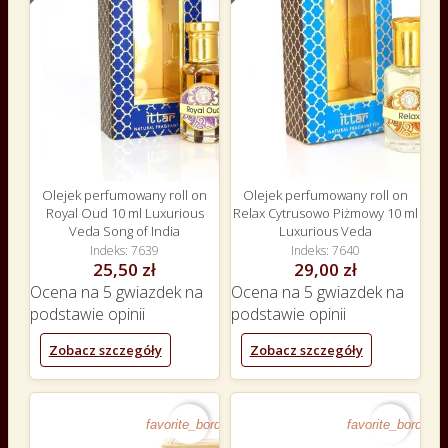
Olejek perfumowany roll on
Olejek perfumowany roll on
Royal Oud 10 ml Luxurious
Relax Cytrusowo Piżmowy 10 ml
Veda Song of India
Luxurious Veda
Indeks
7639
Indeks
7640
25,50 zł
29,00 zł
Ocena
na 5 gwiazdek na
Ocena
na 5 gwiazdek na
podstawie
opinii
podstawie
opinii
Zobacz szczegóły
Zobacz szczegóły
favorite_border
favorite_border